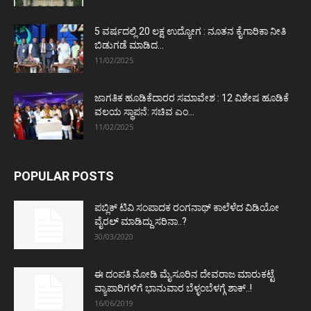
5 ವರ್ಷದಲ್ಲಿ 20 ಲಕ್ಷ ಉದ್ಯೋಗ : ನೂತನ ಕೈಗಾರಿಕಾ ನೀತಿ
ಬಿಡುಗಡೆ ಮಾಡಿದ...
11/02/2025
ಜಾಗತಿಕ ಹೂಡಿಕೆದಾರರ ಸಮಾವೇಶ : 12 ವಿಶೇಷ ಹೂಡಿಕೆ
ವಲಯ ಸ್ಥಾಪನೆ: ಸಚಿವ ಎಂ...
11/02/2025
POPULAR POSTS
ಪಬ್ಲಿಕ್ ಟಿವಿ ಸಂಪಾದಕ ರಂಗನಾಥ್ ಕಾಲೆಳೆದ ವಿಡಿಯೋ
ವೈರಲ್ ಮಾಡಿದ್ದು ಸರಿನಾ..?
30/03/2020
ಈ ದಂಪತಿ ನೋಡಿ ಮೈಸೂರಿನ ದೇವರಾಜ ಮಾರುಕಟ್ಟೆ
ವ್ಯಾಪಾರಿಗಳಿಗೆ ಭಾನುವಾರ ಬೆಳ್ಳಂಬೆಳಗ್ಗೆ ಶಾಕ್..!
16/06/2019