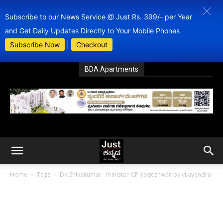
Subscribe to our News Service @ Just Rs. 399/- per Year
and Get Daily Updates Directly to Your Mobile Phones
Subscribe Now
|
Checkout
BDA Apartments
Home
Tags
DK Shivakumar –minister-CP Yogeshwar-by vijayendra