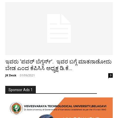
ಇವರು ‘ಪವರ್ ಬೆಗ್ಗರ್ಸ್’. ಇವರ ಬಗ್ಗೆ ಮಾತನಾಡೋದು
ಬೇಡ ಎಂದ ಕೆಪಿಸಿಸಿ ಅಧ್ಯಕ್ಷ ಡಿ.ಕೆ...
JK Desk
-
01/06/2021
0
Sponsor Ads 1