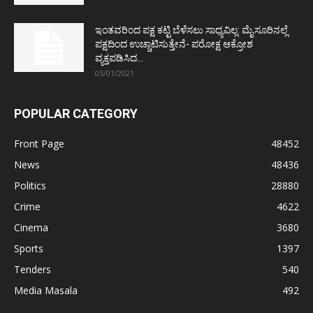
ಇಂತವರಿಂದ ಪಕ್ಷ ಕಟ್ಟಿ ಬೆಳೆಸಲು ಸಾಧ್ಯವಿಲ್ಲ: ಮೈಸೂರಿನಲ್ಲೆ
ಪಕ್ಷದಿಂದ ಉಚ್ಚಾಟಿಸುತ್ತೇನೆ- ಪರೋಕ್ಷ ಆಕ್ರೋಶ
ವ್ಯಕ್ತಪಡಿಸಿದ...
05/01/2021
POPULAR CATEGORY
Front Page
48452
News
48436
Politics
28880
Crime
4622
Cinema
3680
Sports
1397
Tenders
540
Media Masala
492