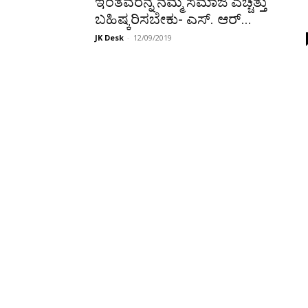
ಇಂತವರನ್ನ ನಮ್ಮ ಸಮಾಜ ಎಚ್ಚೆತ್ತು
ಬಹಿಷ್ಕರಿಸಬೇಕು- ಎಸ್. ಆರ್...
JK Desk
-
12/09/2019