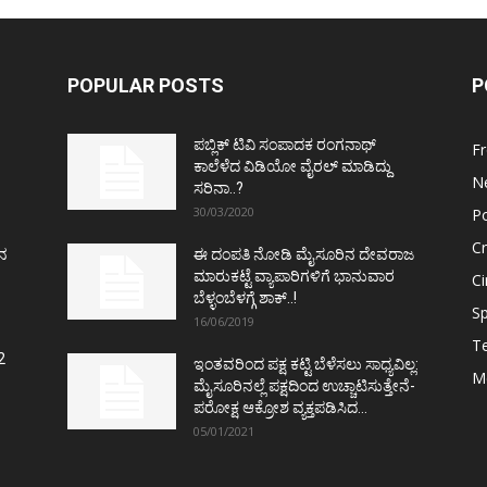
POPULAR POSTS
P
ಪಬ್ಲಿಕ್ ಟಿವಿ ಸಂಪಾದಕ ರಂಗನಾಥ್
F
ಕಾಲೆಳೆದ ವಿಡಿಯೋ ವೈರಲ್ ಮಾಡಿದ್ದು
N
ಸರಿನಾ..?
30/03/2020
Po
C
ತನ
ಈ ದಂಪತಿ ನೋಡಿ ಮೈಸೂರಿನ ದೇವರಾಜ
ಮಾರುಕಟ್ಟೆ ವ್ಯಾಪಾರಿಗಳಿಗೆ ಭಾನುವಾರ
C
ಬೆಳ್ಳಂಬೆಳಗ್ಗೆ ಶಾಕ್..!
Sp
16/06/2019
T
2
ಇಂತವರಿಂದ ಪಕ್ಷ ಕಟ್ಟಿ ಬೆಳೆಸಲು ಸಾಧ್ಯವಿಲ್ಲ:
M
ಮೈಸೂರಿನಲ್ಲೆ ಪಕ್ಷದಿಂದ ಉಚ್ಚಾಟಿಸುತ್ತೇನೆ-
ಪರೋಕ್ಷ ಆಕ್ರೋಶ ವ್ಯಕ್ತಪಡಿಸಿದ...
05/01/2021