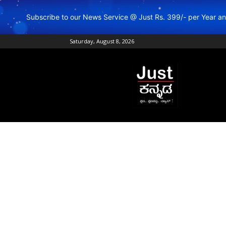
Subscribe to our News Service @ Just Rs. 399/- per Year 
Saturday, August 8, 2026
Just
Kannada
–
Online
Kannada
News
|
Breaking
Kannada
News
|
Karnataka
News
|
Live