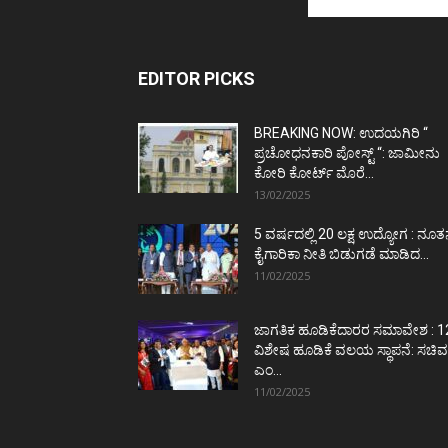
EDITOR PICKS
BREAKING NOW: ಉದಯಗಿರಿ “
ಪ್ರಚೋಧನಕಾರಿ ಪೋಸ್ಟ್‌ “: ಜಾಮೀನು
ಕೋರಿ ಕೋರ್ಟ್‌ ಮೊರೆ...
13/02/2025
5 ವರ್ಷದಲ್ಲಿ 20 ಲಕ್ಷ ಉದ್ಯೋಗ : ನೂ
ಕೈಗಾರಿಕಾ ನೀತಿ ಬಿಡುಗಡೆ ಮಾಡಿದ...
11/02/2025
ಜಾಗತಿಕ ಹೂಡಿಕೆದಾರರ ಸಮಾವೇಶ : 1
ವಿಶೇಷ ಹೂಡಿಕೆ ವಲಯ ಸ್ಥಾಪನೆ: ಸಚಿವ
ಎಂ...
11/02/2025