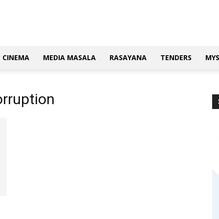
CINEMA
MEDIA MASALA
RASAYANA
TENDERS
MY
rruption