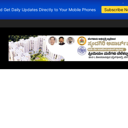
and Get Daily Updates Directly to Your Mobile Phones
Subscribe 
BDA Apartments