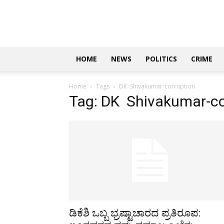
Updates
|
ಕನ್ನಡ
ನ್ಯೂಸ್
|
ಜಸ್ಟ್
HOME
NEWS
POLITICS
CRIME
ಕನ್ನಡ
Home
Tags
DK Shivakumar-corruption
Tag: DK Shivakumar-co
ಡಿಕೆಶಿ ಒಬ್ಬ ಭ್ರಷ್ಟಾಚಾರದ ಪ್ರತಿರೂಪ: