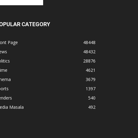
OPULAR CATEGORY
ront Page
48448
ews
48432
litics
28876
rime
4621
inema
3679
orts
1397
enders
540
edia Masala
492