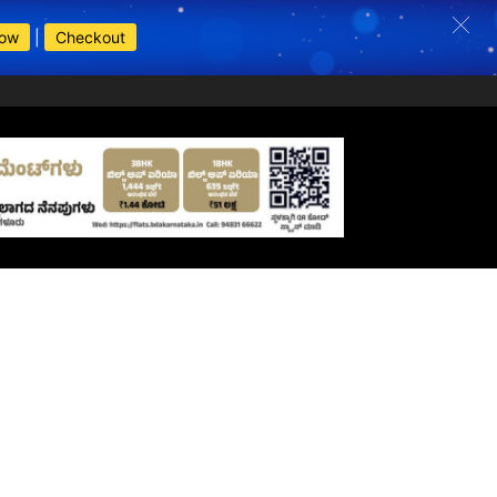
Now
|
Checkout