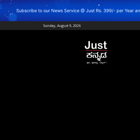
Subscribe to our News Service @ Just Rs. 399/- per Year 
Sunday, August 9, 2026
Just
Kannada
–
Online
Kannada
News
|
Breaking
Kannada
News
|
Karnataka
News
|
Live