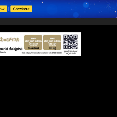
Now
|
Checkout