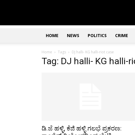
Updates
|
ಕನ್ನಡ
ನ್ಯೂಸ್
|
ಜಸ್ಟ್
HOME
NEWS
POLITICS
CRIME
ಕನ್ನಡ
Home
Tags
DJ halli- KG halli-riot case
Tag: DJ halli- KG halli-r
ಡಿ.ಜೆ ಹಳ್ಳಿ, ಕೆಜಿ ಹಳ್ಳಿ ಗಲಭೆ ಪ್ರಕರಣ: