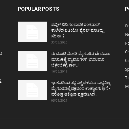
POPULAR POSTS
P
ಪಬ್ಲಿಕ್ ಟಿವಿ ಸಂಪಾದಕ ರಂಗನಾಥ್
F
ಕಾಲೆಳೆದ ವಿಡಿಯೋ ವೈರಲ್ ಮಾಡಿದ್ದು
N
ಸರಿನಾ..?
30/03/2020
Po
C
ತನ
ಈ ದಂಪತಿ ನೋಡಿ ಮೈಸೂರಿನ ದೇವರಾಜ
ಮಾರುಕಟ್ಟೆ ವ್ಯಾಪಾರಿಗಳಿಗೆ ಭಾನುವಾರ
C
ಬೆಳ್ಳಂಬೆಳಗ್ಗೆ ಶಾಕ್..!
Sp
16/06/2019
T
2
ಇಂತವರಿಂದ ಪಕ್ಷ ಕಟ್ಟಿ ಬೆಳೆಸಲು ಸಾಧ್ಯವಿಲ್ಲ:
M
ಮೈಸೂರಿನಲ್ಲೆ ಪಕ್ಷದಿಂದ ಉಚ್ಚಾಟಿಸುತ್ತೇನೆ-
ಪರೋಕ್ಷ ಆಕ್ರೋಶ ವ್ಯಕ್ತಪಡಿಸಿದ...
05/01/2021