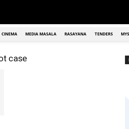
CINEMA
MEDIA MASALA
RASAYANA
TENDERS
MY
iot case