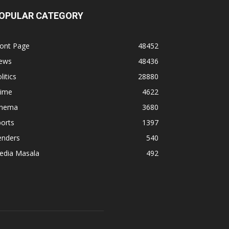
OPULAR CATEGORY
ront Page
48452
ews
48436
litics
28880
rime
4622
inema
3680
orts
1397
enders
540
edia Masala
492