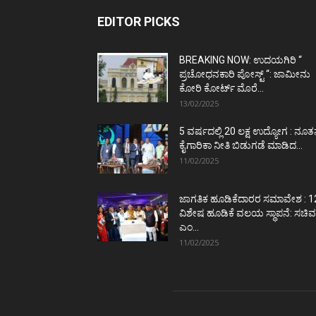
EDITOR PICKS
BREAKING NOW: ಉದಯಗಿರಿ “
ಪ್ರಚೋಧನಕಾರಿ ಪೋಸ್ಟ್‌ “: ಜಾಮೀನು
ಕೋರಿ ಕೋರ್ಟ್‌ ಮೊರೆ...
13/02/2025
5 ವರ್ಷದಲ್ಲಿ 20 ಲಕ್ಷ ಉದ್ಯೋಗ : ನೂ
ಕೈಗಾರಿಕಾ ನೀತಿ ಬಿಡುಗಡೆ ಮಾಡಿದ...
11/02/2025
ಜಾಗತಿಕ ಹೂಡಿಕೆದಾರರ ಸಮಾವೇಶ : 1
ವಿಶೇಷ ಹೂಡಿಕೆ ವಲಯ ಸ್ಥಾಪನೆ: ಸಚಿವ
ಎಂ...
11/02/2025