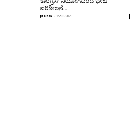
ಕಾಂಗ್ರೆಸ್ ನಿಯೋಗದಿಂದ ಭೇಟಿ
ಪರಿಶೀಲನೆ…
JK Desk
-
15/08/2020