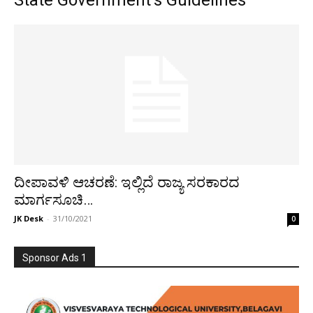
State Government’s Guidelines
ದೀಪಾವಳಿ ಆಚರಣೆ: ಇಲ್ಲಿದೆ ರಾಜ್ಯ ಸರಕಾರದ
ಮಾರ್ಗಸೂಚಿ…
JK Desk
-
31/10/2021
0
Sponsor Ads 1