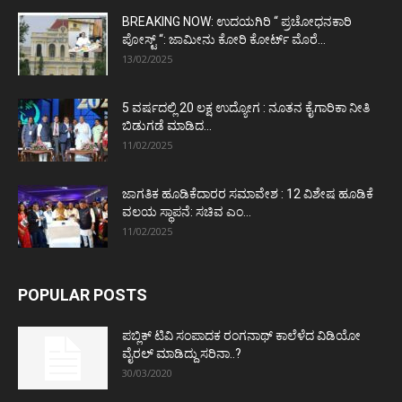
BREAKING NOW: ಉದಯಗಿರಿ “ ಪ್ರಚೋಧನಕಾರಿ
ಪೋಸ್ಟ್‌ “: ಜಾಮೀನು ಕೋರಿ ಕೋರ್ಟ್‌ ಮೊರೆ...
13/02/2025
5 ವರ್ಷದಲ್ಲಿ 20 ಲಕ್ಷ ಉದ್ಯೋಗ : ನೂತನ ಕೈಗಾರಿಕಾ ನೀತಿ
ಬಿಡುಗಡೆ ಮಾಡಿದ...
11/02/2025
ಜಾಗತಿಕ ಹೂಡಿಕೆದಾರರ ಸಮಾವೇಶ : 12 ವಿಶೇಷ ಹೂಡಿಕೆ
ವಲಯ ಸ್ಥಾಪನೆ: ಸಚಿವ ಎಂ...
11/02/2025
POPULAR POSTS
ಪಬ್ಲಿಕ್ ಟಿವಿ ಸಂಪಾದಕ ರಂಗನಾಥ್ ಕಾಲೆಳೆದ ವಿಡಿಯೋ
ವೈರಲ್ ಮಾಡಿದ್ದು ಸರಿನಾ..?
30/03/2020