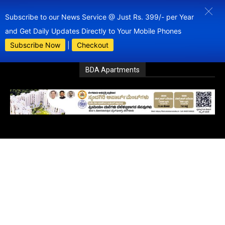
Subscribe to our News Service @ Just Rs. 399/- per Year
and Get Daily Updates Directly to Your Mobile Phones
Subscribe Now
|
Checkout
BDA Apartments