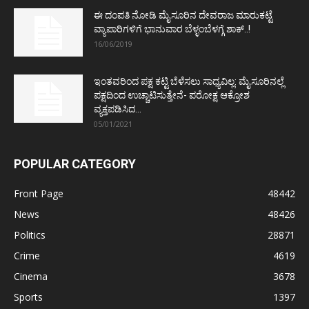
ಈ ದಂಪತಿ ನೋಡಿ ಮೈಸೂರಿನ ದೇವರಾಜ ಮಾರುಕಟ್ಟೆ
ವ್ಯಾಪಾರಿಗಳಿಗೆ ಭಾನುವಾರ ಬೆಳ್ಳಂಬೆಳಗ್ಗೆ ಶಾಕ್..!
16/06/2019
ಇಂತವರಿಂದ ಪಕ್ಷ ಕಟ್ಟಿ ಬೆಳೆಸಲು ಸಾಧ್ಯವಿಲ್ಲ: ಮೈಸೂರಿನಲ್ಲೆ
ಪಕ್ಷದಿಂದ ಉಚ್ಚಾಟಿಸುತ್ತೇನೆ- ಪರೋಕ್ಷ ಆಕ್ರೋಶ
ವ್ಯಕ್ತಪಡಿಸಿದ...
05/01/2021
POPULAR CATEGORY
Front Page
48442
News
48426
Politics
28871
Crime
4619
Cinema
3678
Sports
1397