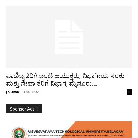
ವಾಣಿಜ್ಯ ತೆರಿಗೆ ಜಂಟಿ ಆಯುಕ್ತರು, ವಿಭಾಗೀಯ ಸರಕು
ಮತ್ತು ಸೇವಾ ತೆರಿಗೆ ವಿಭಾಗ, ಮೈಸೂರು….
JK Desk
-
16/01/2021
0
Sponsor Ads 1