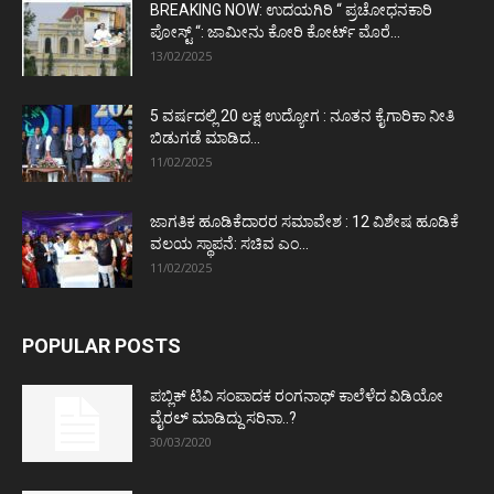
BREAKING NOW: ಉದಯಗಿರಿ “ ಪ್ರಚೋಧನಕಾರಿ
ಪೋಸ್ಟ್‌ “: ಜಾಮೀನು ಕೋರಿ ಕೋರ್ಟ್‌ ಮೊರೆ...
13/02/2025
5 ವರ್ಷದಲ್ಲಿ 20 ಲಕ್ಷ ಉದ್ಯೋಗ : ನೂತನ ಕೈಗಾರಿಕಾ ನೀತಿ
ಬಿಡುಗಡೆ ಮಾಡಿದ...
11/02/2025
ಜಾಗತಿಕ ಹೂಡಿಕೆದಾರರ ಸಮಾವೇಶ : 12 ವಿಶೇಷ ಹೂಡಿಕೆ
ವಲಯ ಸ್ಥಾಪನೆ: ಸಚಿವ ಎಂ...
11/02/2025
POPULAR POSTS
ಪಬ್ಲಿಕ್ ಟಿವಿ ಸಂಪಾದಕ ರಂಗನಾಥ್ ಕಾಲೆಳೆದ ವಿಡಿಯೋ
ವೈರಲ್ ಮಾಡಿದ್ದು ಸರಿನಾ..?
30/03/2020