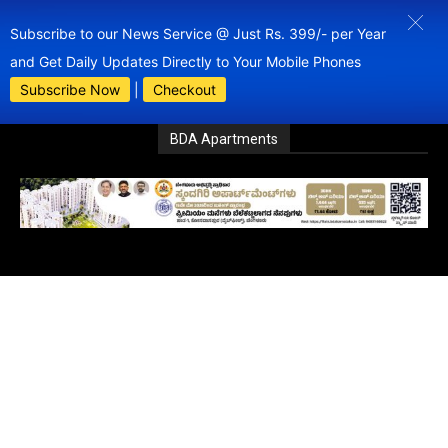
Subscribe to our News Service @ Just Rs. 399/- per Year
and Get Daily Updates Directly to Your Mobile Phones
Subscribe Now
|
Checkout
BDA Apartments