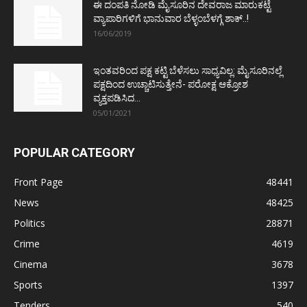
ಈ ದಂಪತಿ ನೋಡಿ ಮೈಸೂರಿನ ದೇವರಾಜ ಮಾರುಕಟ್ಟೆ
ವ್ಯಾಪಾರಿಗಳಿಗೆ ಭಾನುವಾರ ಬೆಳ್ಳಂಬೆಳಗ್ಗೆ ಶಾಕ್..!
16/06/2019
ಇಂತವರಿಂದ ಪಕ್ಷ ಕಟ್ಟಿ ಬೆಳೆಸಲು ಸಾಧ್ಯವಿಲ್ಲ: ಮೈಸೂರಿನಲ್ಲೆ
ಪಕ್ಷದಿಂದ ಉಚ್ಚಾಟಿಸುತ್ತೇನೆ- ಪರೋಕ್ಷ ಆಕ್ರೋಶ
ವ್ಯಕ್ತಪಡಿಸಿದ...
05/01/2021
POPULAR CATEGORY
Front Page
48441
News
48425
Politics
28871
Crime
4619
Cinema
3678
Sports
1397
Tenders
540