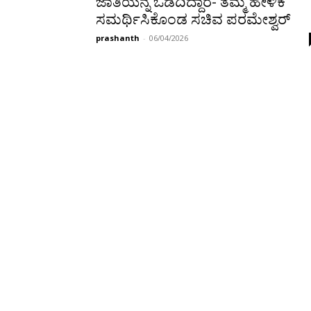
ಜಾತಿಯನ್ನ ಒಡೆದಿದ್ದಾರೆ- ತಮ್ಮ ಹೇಳಿಕೆ
ಸಮರ್ಥಿಸಿಕೊಂಡ ಸಚಿವ ಪರಮೇಶ್ವರ್
prashanth
-
06/04/2026