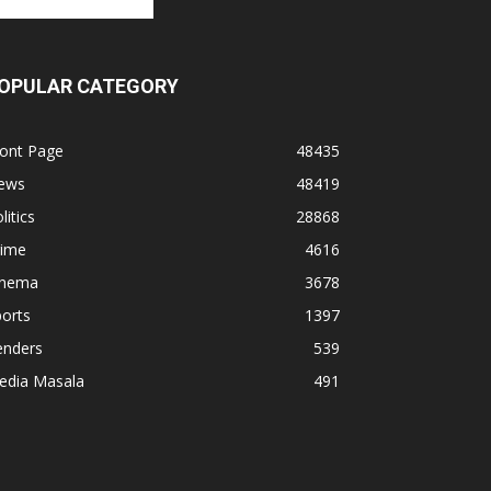
OPULAR CATEGORY
ront Page
48435
ews
48419
litics
28868
rime
4616
inema
3678
orts
1397
enders
539
edia Masala
491