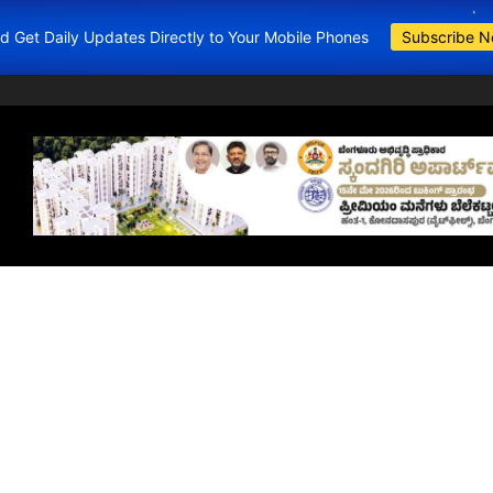
and Get Daily Updates Directly to Your Mobile Phones
Subscribe 
BDA Apartments