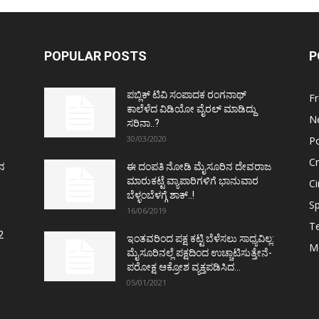
POPULAR POSTS
P
ಪಬ್ಲಿಕ್ ಟಿವಿ ಸಂಪಾದಕ ರಂಗನಾಥ್
F
ಕಾಲೆಳೆದ ವಿಡಿಯೋ ವೈರಲ್ ಮಾಡಿದ್ದು
N
ಸರಿನಾ..?
30/03/2020
Po
C
ತನ
ಈ ದಂಪತಿ ನೋಡಿ ಮೈಸೂರಿನ ದೇವರಾಜ
ಮಾರುಕಟ್ಟೆ ವ್ಯಾಪಾರಿಗಳಿಗೆ ಭಾನುವಾರ
C
ಬೆಳ್ಳಂಬೆಳಗ್ಗೆ ಶಾಕ್..!
Sp
16/06/2019
T
2
ಇಂತವರಿಂದ ಪಕ್ಷ ಕಟ್ಟಿ ಬೆಳೆಸಲು ಸಾಧ್ಯವಿಲ್ಲ:
M
ಮೈಸೂರಿನಲ್ಲೆ ಪಕ್ಷದಿಂದ ಉಚ್ಚಾಟಿಸುತ್ತೇನೆ-
ಪರೋಕ್ಷ ಆಕ್ರೋಶ ವ್ಯಕ್ತಪಡಿಸಿದ...
05/01/2021