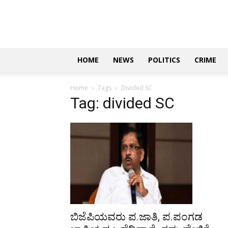
Updates
|
ಕನ್ನಡ
ನ್ಯೂಸ್
|
ಜಸ್ಟ್
HOME
NEWS
POLITICS
CRIME
ಕನ್ನಡ
Home
Tags
Divided SC
Tag: divided SC
ಬಿಜೆಪಿಯವರು ಪ.ಜಾತಿ, ಪ.ಪಂಗಡ