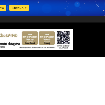
Now
|
Checkout