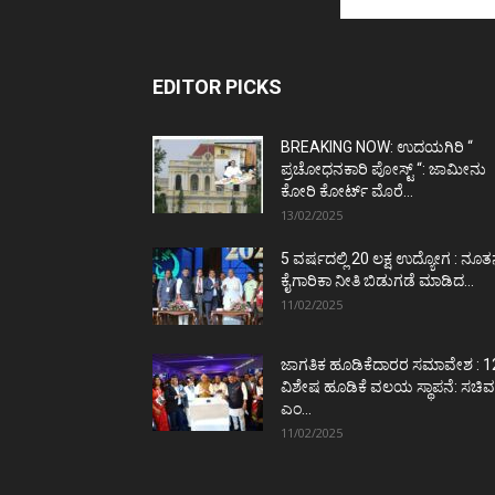
EDITOR PICKS
BREAKING NOW: ಉದಯಗಿರಿ “
ಪ್ರಚೋಧನಕಾರಿ ಪೋಸ್ಟ್‌ “: ಜಾಮೀನು
ಕೋರಿ ಕೋರ್ಟ್‌ ಮೊರೆ...
13/02/2025
5 ವರ್ಷದಲ್ಲಿ 20 ಲಕ್ಷ ಉದ್ಯೋಗ : ನೂ
ಕೈಗಾರಿಕಾ ನೀತಿ ಬಿಡುಗಡೆ ಮಾಡಿದ...
11/02/2025
ಜಾಗತಿಕ ಹೂಡಿಕೆದಾರರ ಸಮಾವೇಶ : 1
ವಿಶೇಷ ಹೂಡಿಕೆ ವಲಯ ಸ್ಥಾಪನೆ: ಸಚಿವ
ಎಂ...
11/02/2025