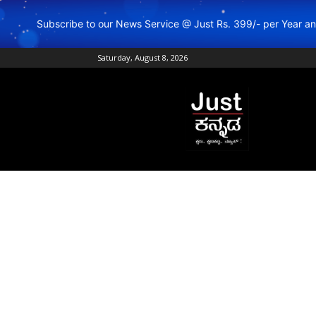
Subscribe to our News Service @ Just Rs. 399/- per Year 
Saturday, August 8, 2026
Just
Kannada
–
Online
Kannada
News
|
Breaking
Kannada
News
|
Karnataka
News
|
Live