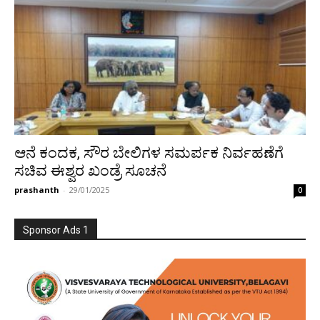
ಆನೆ ಕಂದಕ, ಸೌರ ಬೇಲಿಗಳ ಸಮರ್ಪಕ ನಿರ್ವಹಣೆಗೆ
ಸಚಿವ ಈಶ್ವರ ಖಂಡ್ರೆ ಸೂಚನೆ
prashanth
-
29/01/2025
0
Sponsor Ads 1