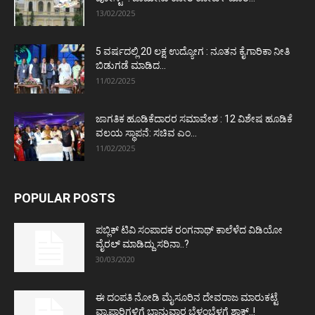
13/02/2025
5 ವರ್ಷದಲ್ಲಿ 20 ಲಕ್ಷ ಉದ್ಯೋಗ : ನೂತನ ಕೈಗಾರಿಕಾ ನೀತಿ
ಬಿಡುಗಡೆ ಮಾಡಿದ...
11/02/2025
ಜಾಗತಿಕ ಹೂಡಿಕೆದಾರರ ಸಮಾವೇಶ : 12 ವಿಶೇಷ ಹೂಡಿಕೆ
ವಲಯ ಸ್ಥಾಪನೆ: ಸಚಿವ ಎಂ...
11/02/2025
POPULAR POSTS
ಪಬ್ಲಿಕ್ ಟಿವಿ ಸಂಪಾದಕ ರಂಗನಾಥ್ ಕಾಲೆಳೆದ ವಿಡಿಯೋ
ವೈರಲ್ ಮಾಡಿದ್ದು ಸರಿನಾ..?
30/03/2020
ಈ ದಂಪತಿ ನೋಡಿ ಮೈಸೂರಿನ ದೇವರಾಜ ಮಾರುಕಟ್ಟೆ
ವ್ಯಾಪಾರಿಗಳಿಗೆ ಭಾನುವಾರ ಬೆಳ್ಳಂಬೆಳಗ್ಗೆ ಶಾಕ್..!