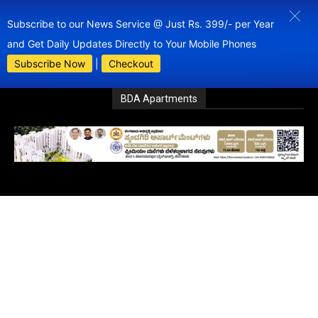
Subscribe to our News Service @ Just Rs. 399/- per Year
and Get Daily Updates Directly to Your Mobile Phones
Subscribe Now
|
Checkout
BDA Apartments