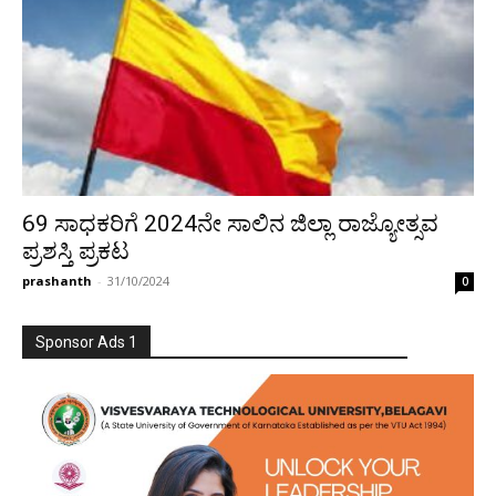
69 ಸಾಧಕರಿಗೆ 2024ನೇ ಸಾಲಿನ ಜಿಲ್ಲಾ ರಾಜ್ಯೋತ್ಸವ
ಪ್ರಶಸ್ತಿ ಪ್ರಕಟ
prashanth
-
31/10/2024
0
Sponsor Ads 1