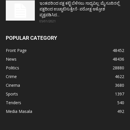
ಇಂತವರಿಂದ ಪಕ್ಷ ಕಟ್ಟಿ ಬೆಳೆಸಲು ಸಾಧ್ಯವಿಲ್ಲ: ಮೈಸೂರಿನಲ್ಲೆ
ಪಕ್ಷದಿಂದ ಉಚ್ಚಾಟಿಸುತ್ತೇನೆ- ಪರೋಕ್ಷ ಆಕ್ರೋಶ
ವ್ಯಕ್ತಪಡಿಸಿದ...
05/01/2021
POPULAR CATEGORY
Front Page
48452
News
48436
Politics
28880
Crime
4622
Cinema
3680
Sports
1397
Tenders
540
Media Masala
492