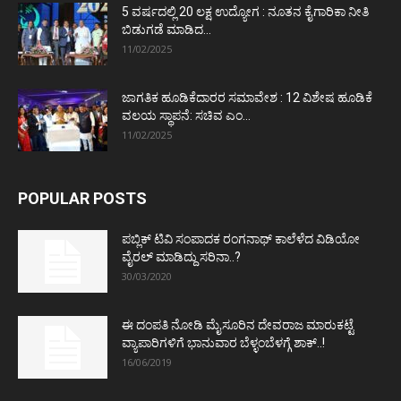
5 ವರ್ಷದಲ್ಲಿ 20 ಲಕ್ಷ ಉದ್ಯೋಗ : ನೂತನ ಕೈಗಾರಿಕಾ ನೀತಿ
ಬಿಡುಗಡೆ ಮಾಡಿದ...
11/02/2025
ಜಾಗತಿಕ ಹೂಡಿಕೆದಾರರ ಸಮಾವೇಶ : 12 ವಿಶೇಷ ಹೂಡಿಕೆ
ವಲಯ ಸ್ಥಾಪನೆ: ಸಚಿವ ಎಂ...
11/02/2025
POPULAR POSTS
ಪಬ್ಲಿಕ್ ಟಿವಿ ಸಂಪಾದಕ ರಂಗನಾಥ್ ಕಾಲೆಳೆದ ವಿಡಿಯೋ
ವೈರಲ್ ಮಾಡಿದ್ದು ಸರಿನಾ..?
30/03/2020
ಈ ದಂಪತಿ ನೋಡಿ ಮೈಸೂರಿನ ದೇವರಾಜ ಮಾರುಕಟ್ಟೆ
ವ್ಯಾಪಾರಿಗಳಿಗೆ ಭಾನುವಾರ ಬೆಳ್ಳಂಬೆಳಗ್ಗೆ ಶಾಕ್..!
16/06/2019