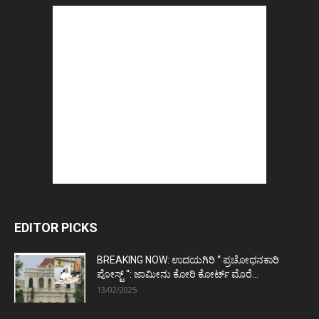
EDITOR PICKS
BREAKING NOW: ಉದಯಗಿರಿ “ ಪ್ರಚೋಧನಕಾರಿ
ಪೋಸ್ಟ್‌ “: ಜಾಮೀನು ಕೋರಿ ಕೋರ್ಟ್‌ ಮೊರೆ...
13/02/2025