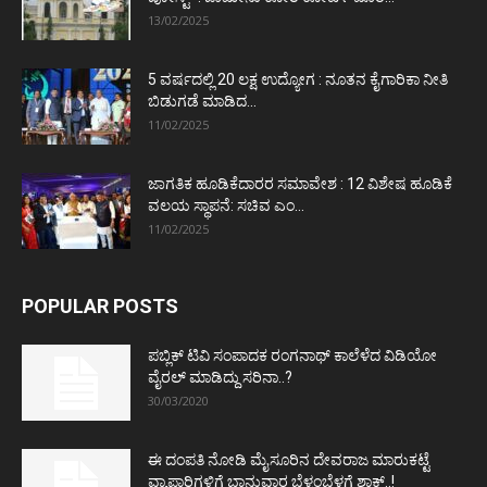
13/02/2025
5 ವರ್ಷದಲ್ಲಿ 20 ಲಕ್ಷ ಉದ್ಯೋಗ : ನೂತನ ಕೈಗಾರಿಕಾ ನೀತಿ
ಬಿಡುಗಡೆ ಮಾಡಿದ...
11/02/2025
ಜಾಗತಿಕ ಹೂಡಿಕೆದಾರರ ಸಮಾವೇಶ : 12 ವಿಶೇಷ ಹೂಡಿಕೆ
ವಲಯ ಸ್ಥಾಪನೆ: ಸಚಿವ ಎಂ...
11/02/2025
POPULAR POSTS
ಪಬ್ಲಿಕ್ ಟಿವಿ ಸಂಪಾದಕ ರಂಗನಾಥ್ ಕಾಲೆಳೆದ ವಿಡಿಯೋ
ವೈರಲ್ ಮಾಡಿದ್ದು ಸರಿನಾ..?
30/03/2020
ಈ ದಂಪತಿ ನೋಡಿ ಮೈಸೂರಿನ ದೇವರಾಜ ಮಾರುಕಟ್ಟೆ
ವ್ಯಾಪಾರಿಗಳಿಗೆ ಭಾನುವಾರ ಬೆಳ್ಳಂಬೆಳಗ್ಗೆ ಶಾಕ್..!