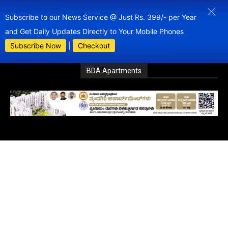
Subscribe to our News Service @ Just Rs. 399/- per Year
and Get Daily Updates Directly to Your Mobile Phones
Subscribe Now
|
Checkout
BDA Apartments