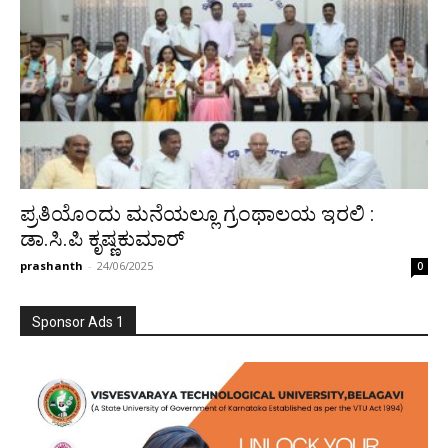
ಪ್ರತಿಯೊಂದು ಮನೆಯಲ್ಲೂ ಗ್ರಂಥಾಲಯ ಇರಲಿ :
ಡಾ.ಸಿ.ಪಿ ಕೃಷ್ಣಕುಮಾರ್
prashanth
-
24/06/2025
0
Sponsor Ads 1