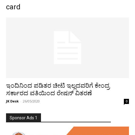
card
ಇಂದಿನಿಂದ ಪಡಿತರ ಚೀಟಿ ಇಲ್ಲದವರಿಗೆ ಕೇಂದ್ರ
ಸರ್ಕಾರದ ವತಿಯಿಂದ ರೇಷನ್ ವಿತರಣೆ
JK Desk
-
26/05/2020
0
Sponsor Ads 1