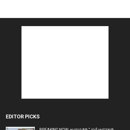
EDITOR PICKS
BREAKING NOW: ಉದಯಗಿರಿ “ ಪ್ರಚೋಧನಕಾರಿ