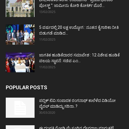
ಪೋಸ್ಟ್‌ “: ಜಾಮೀನು ಕೋರಿ ಕೋರ್ಟ್‌ ಮೊರೆ...
13/02/2025
5 ವರ್ಷದಲ್ಲಿ 20 ಲಕ್ಷ ಉದ್ಯೋಗ : ನೂತನ ಕೈಗಾರಿಕಾ ನೀತಿ
ಬಿಡುಗಡೆ ಮಾಡಿದ...
11/02/2025
ಜಾಗತಿಕ ಹೂಡಿಕೆದಾರರ ಸಮಾವೇಶ : 12 ವಿಶೇಷ ಹೂಡಿಕೆ
ವಲಯ ಸ್ಥಾಪನೆ: ಸಚಿವ ಎಂ...
11/02/2025
POPULAR POSTS
ಪಬ್ಲಿಕ್ ಟಿವಿ ಸಂಪಾದಕ ರಂಗನಾಥ್ ಕಾಲೆಳೆದ ವಿಡಿಯೋ
ವೈರಲ್ ಮಾಡಿದ್ದು ಸರಿನಾ..?
30/03/2020
ಈ ದಂಪತಿ ನೋಡಿ ಮೈಸೂರಿನ ದೇವರಾಜ ಮಾರುಕಟ್ಟೆ