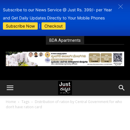
Subscribe to our News Service @ Just Rs. 399/- per Year
and Get Daily Updates Directly to Your Mobile Phones
Subscribe Now
|
Checkout
BDA Apartments
Home
Tags
Distribution of ration by Central Government for who
don’t have ration card