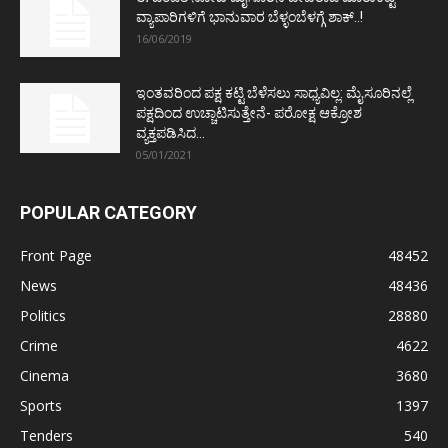
ವ್ಯಾಪಾರಿಗಳಿಗೆ ಭಾನುವಾರ ಬೆಳ್ಳಂಬೆಳಗ್ಗೆ ಶಾಕ್..!
16/06/2019
ಇಂತವರಿಂದ ಪಕ್ಷ ಕಟ್ಟಿ ಬೆಳೆಸಲು ಸಾಧ್ಯವಿಲ್ಲ: ಮೈಸೂರಿನಲ್ಲೆ
ಪಕ್ಷದಿಂದ ಉಚ್ಚಾಟಿಸುತ್ತೇನೆ- ಪರೋಕ್ಷ ಆಕ್ರೋಶ
ವ್ಯಕ್ತಪಡಿಸಿದ...
05/01/2021
POPULAR CATEGORY
Front Page
48452
News
48436
Politics
28880
Crime
4622
Cinema
3680
Sports
1397
Tenders
540