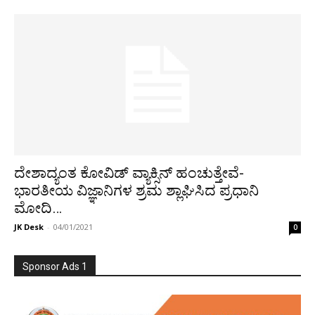
ದೇಶಾದ್ಯಂತ ಕೋವಿಡ್ ವ್ಯಾಕ್ಸಿನ್ ಹಂಚುತ್ತೇವೆ-
ಭಾರತೀಯ ವಿಜ್ಞಾನಿಗಳ ಶ್ರಮ ಶ್ಲಾಘಿಸಿದ ಪ್ರಧಾನಿ
ಮೋದಿ…
JK Desk
-
04/01/2021
0
Sponsor Ads 1