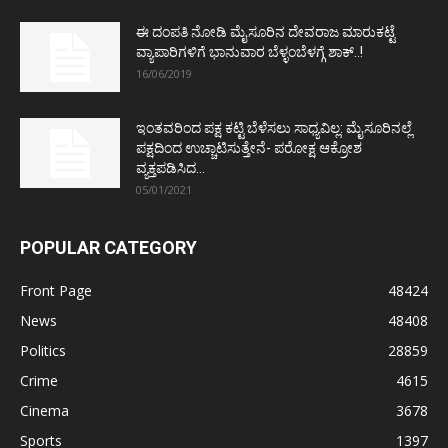
ಈ ದಂಪತಿ ನೋಡಿ ಮೈಸೂರಿನ ದೇವರಾಜ ಮಾರುಕಟ್ಟೆ
ವ್ಯಾಪಾರಿಗಳಿಗೆ ಭಾನುವಾರ ಬೆಳ್ಳಂಬೆಳಗ್ಗೆ ಶಾಕ್..!
16/06/2019
ಇಂತವರಿಂದ ಪಕ್ಷ ಕಟ್ಟಿ ಬೆಳೆಸಲು ಸಾಧ್ಯವಿಲ್ಲ: ಮೈಸೂರಿನಲ್ಲೆ
ಪಕ್ಷದಿಂದ ಉಚ್ಚಾಟಿಸುತ್ತೇನೆ- ಪರೋಕ್ಷ ಆಕ್ರೋಶ
ವ್ಯಕ್ತಪಡಿಸಿದ...
05/01/2021
POPULAR CATEGORY
Front Page
48424
News
48408
Politics
28859
Crime
4615
Cinema
3678
Sports
1397