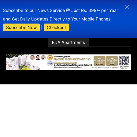
Subscribe to our News Service @ Just Rs. 399/- per Year
and Get Daily Updates Directly to Your Mobile Phones
Subscribe Now
|
Checkout
BDA Apartments