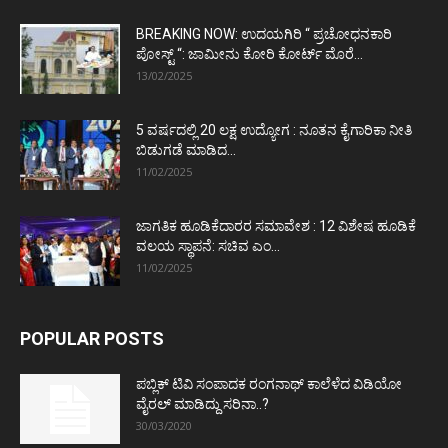
BREAKING NOW: ಉದಯಗಿರಿ “ ಪ್ರಚೋಧನಕಾರಿ
ಪೋಸ್ಟ್‌ “: ಜಾಮೀನು ಕೋರಿ ಕೋರ್ಟ್‌ ಮೊರೆ...
13/02/2025
5 ವರ್ಷದಲ್ಲಿ 20 ಲಕ್ಷ ಉದ್ಯೋಗ : ನೂತನ ಕೈಗಾರಿಕಾ ನೀತಿ
ಬಿಡುಗಡೆ ಮಾಡಿದ...
11/02/2025
ಜಾಗತಿಕ ಹೂಡಿಕೆದಾರರ ಸಮಾವೇಶ : 12 ವಿಶೇಷ ಹೂಡಿಕೆ
ವಲಯ ಸ್ಥಾಪನೆ: ಸಚಿವ ಎಂ...
11/02/2025
POPULAR POSTS
ಪಬ್ಲಿಕ್ ಟಿವಿ ಸಂಪಾದಕ ರಂಗನಾಥ್ ಕಾಲೆಳೆದ ವಿಡಿಯೋ
ವೈರಲ್ ಮಾಡಿದ್ದು ಸರಿನಾ..?
30/03/2020