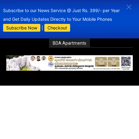
Subscribe to our News Service @ Just Rs. 399/- per Year
and Get Daily Updates Directly to Your Mobile Phones
Subscribe Now
|
Checkout
BDA Apartments