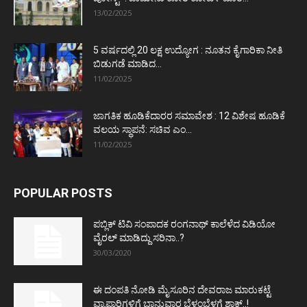
13/02/2025
5 ವರ್ಷದಲ್ಲಿ 20 ಲಕ್ಷ ಉದ್ಯೋಗ : ನೂತನ ಕೈಗಾರಿಕಾ ನೀತಿ
ಬಿಡುಗಡೆ ಮಾಡಿದ...
11/02/2025
ಜಾಗತಿಕ ಹೂಡಿಕೆದಾರರ ಸಮಾವೇಶ : 12 ವಿಶೇಷ ಹೂಡಿಕೆ
ವಲಯ ಸ್ಥಾಪನೆ: ಸಚಿವ ಎಂ...
11/02/2025
POPULAR POSTS
ಪಬ್ಲಿಕ್ ಟಿವಿ ಸಂಪಾದಕ ರಂಗನಾಥ್ ಕಾಲೆಳೆದ ವಿಡಿಯೋ
ವೈರಲ್ ಮಾಡಿದ್ದು ಸರಿನಾ..?
30/03/2020
ಈ ದಂಪತಿ ನೋಡಿ ಮೈಸೂರಿನ ದೇವರಾಜ ಮಾರುಕಟ್ಟೆ
ವ್ಯಾಪಾರಿಗಳಿಗೆ ಭಾನುವಾರ ಬೆಳ್ಳಂಬೆಳಗ್ಗೆ ಶಾಕ್..!