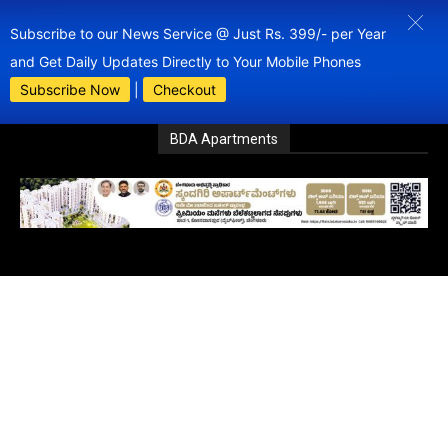
Subscribe to our News Service @ Just Rs. 399/- per Year
and Get Daily Updates Directly to Your Mobile Phones
Subscribe Now
|
Checkout
BDA Apartments