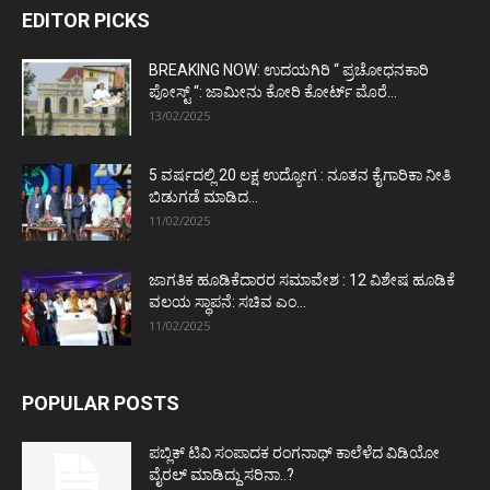
EDITOR PICKS
BREAKING NOW: ಉದಯಗಿರಿ “ ಪ್ರಚೋಧನಕಾರಿ
ಪೋಸ್ಟ್‌ “: ಜಾಮೀನು ಕೋರಿ ಕೋರ್ಟ್‌ ಮೊರೆ...
13/02/2025
5 ವರ್ಷದಲ್ಲಿ 20 ಲಕ್ಷ ಉದ್ಯೋಗ : ನೂತನ ಕೈಗಾರಿಕಾ ನೀತಿ
ಬಿಡುಗಡೆ ಮಾಡಿದ...
11/02/2025
ಜಾಗತಿಕ ಹೂಡಿಕೆದಾರರ ಸಮಾವೇಶ : 12 ವಿಶೇಷ ಹೂಡಿಕೆ
ವಲಯ ಸ್ಥಾಪನೆ: ಸಚಿವ ಎಂ...
11/02/2025
POPULAR POSTS
ಪಬ್ಲಿಕ್ ಟಿವಿ ಸಂಪಾದಕ ರಂಗನಾಥ್ ಕಾಲೆಳೆದ ವಿಡಿಯೋ
ವೈರಲ್ ಮಾಡಿದ್ದು ಸರಿನಾ..?