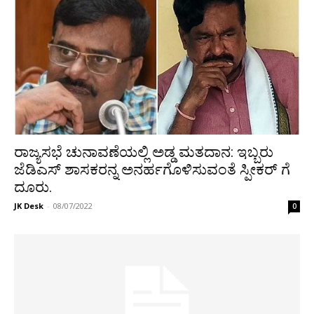
ರಾಜ್ಯಸಭೆ ಚುನಾವಣೆಯಲ್ಲಿ ಅಡ್ಡ ಮತದಾನ: ಇಬ್ಬರು
ಜೆಡಿಎಸ್ ಶಾಸಕರನ್ನ ಅನರ್ಹಗೊಳಿಸುವಂತೆ ಸ್ಪೀಕರ್ ಗೆ
ದೂರು.
JK Desk
-
08/07/2022
0