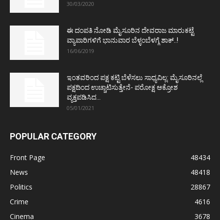
30/03/2020
ಈ ದಂಪತಿ ನೋಡಿ ಮೈಸೂರಿನ ದೇವರಾಜ ಮಾರುಕಟ್ಟೆ
ವ್ಯಾಪಾರಿಗಳಿಗೆ ಭಾನುವಾರ ಬೆಳ್ಳಂಬೆಳಗ್ಗೆ ಶಾಕ್..!
16/06/2019
ಇಂತವರಿಂದ ಪಕ್ಷ ಕಟ್ಟಿ ಬೆಳೆಸಲು ಸಾಧ್ಯವಿಲ್ಲ: ಮೈಸೂರಿನಲ್ಲೆ
ಪಕ್ಷದಿಂದ ಉಚ್ಚಾಟಿಸುತ್ತೇನೆ- ಪರೋಕ್ಷ ಆಕ್ರೋಶ
ವ್ಯಕ್ತಪಡಿಸಿದ...
05/01/2021
POPULAR CATEGORY
Front Page
48434
News
48418
Politics
28867
Crime
4616
Cinema
3678