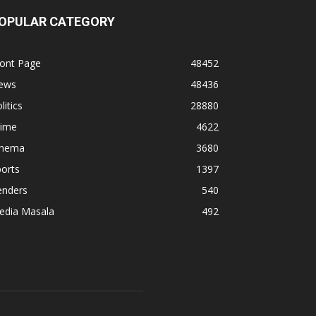
OPULAR CATEGORY
ront Page
48452
ews
48436
litics
28880
rime
4622
inema
3680
orts
1397
enders
540
edia Masala
492