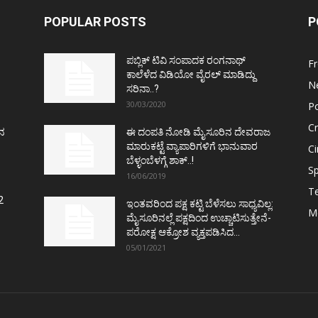
POPULAR POSTS
P
ಪಬ್ಲಿಕ್ ಟಿವಿ ಸಂಪಾದಕ ರಂಗನಾಥ್
F
ಕಾಲೆಳೆದ ವಿಡಿಯೋ ವೈರಲ್ ಮಾಡಿದ್ದು
N
ಸರಿನಾ..?
30/03/2020
Po
C
ತನ
ಈ ದಂಪತಿ ನೋಡಿ ಮೈಸೂರಿನ ದೇವರಾಜ
ಮಾರುಕಟ್ಟೆ ವ್ಯಾಪಾರಿಗಳಿಗೆ ಭಾನುವಾರ
C
ಬೆಳ್ಳಂಬೆಳಗ್ಗೆ ಶಾಕ್..!
Sp
16/06/2019
T
2
ಇಂತವರಿಂದ ಪಕ್ಷ ಕಟ್ಟಿ ಬೆಳೆಸಲು ಸಾಧ್ಯವಿಲ್ಲ:
M
ಮೈಸೂರಿನಲ್ಲೆ ಪಕ್ಷದಿಂದ ಉಚ್ಚಾಟಿಸುತ್ತೇನೆ-
ಪರೋಕ್ಷ ಆಕ್ರೋಶ ವ್ಯಕ್ತಪಡಿಸಿದ...
05/01/2021