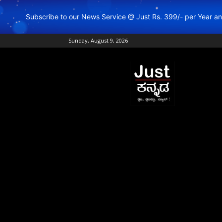
Subscribe to our News Service @ Just Rs. 399/- per Year 
Sunday, August 9, 2026
Just
Kannada
–
Online
Kannada
News
|
Breaking
Kannada
News
|
Karnataka
News
|
Live