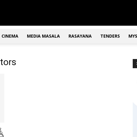
CINEMA
MEDIA MASALA
RASAYANA
TENDERS
MY
ators
ನ