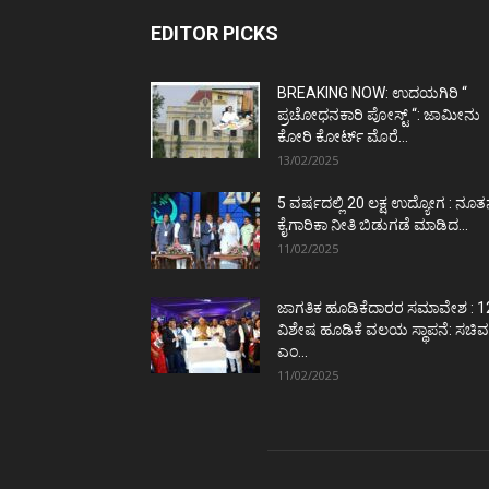
EDITOR PICKS
BREAKING NOW: ಉದಯಗಿರಿ “
ಪ್ರಚೋಧನಕಾರಿ ಪೋಸ್ಟ್‌ “: ಜಾಮೀನು
ಕೋರಿ ಕೋರ್ಟ್‌ ಮೊರೆ...
13/02/2025
5 ವರ್ಷದಲ್ಲಿ 20 ಲಕ್ಷ ಉದ್ಯೋಗ : ನೂ
ಕೈಗಾರಿಕಾ ನೀತಿ ಬಿಡುಗಡೆ ಮಾಡಿದ...
11/02/2025
ಜಾಗತಿಕ ಹೂಡಿಕೆದಾರರ ಸಮಾವೇಶ : 1
ವಿಶೇಷ ಹೂಡಿಕೆ ವಲಯ ಸ್ಥಾಪನೆ: ಸಚಿವ
ಎಂ...
11/02/2025