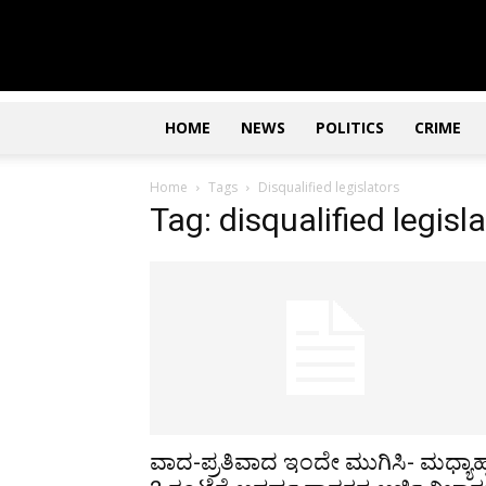
Updates
|
ಕನ್ನಡ
ನ್ಯೂಸ್
|
ಜಸ್ಟ್
HOME
NEWS
POLITICS
CRIME
ಕನ್ನಡ
Home
Tags
Disqualified legislators
Tag: disqualified legisl
ವಾದ-ಪ್ರತಿವಾದ ಇಂದೇ ಮುಗಿಸಿ- ಮಧ್ಯಾಹ್