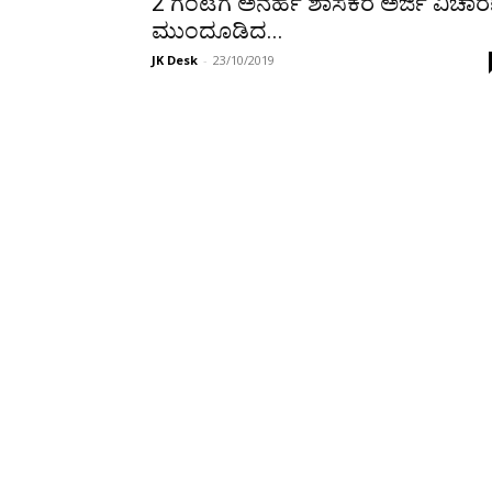
2 ಗಂಟೆಗೆ ಅನರ್ಹ ಶಾಸಕರ ಅರ್ಜಿ ವಿಚಾರ
ಮುಂದೂಡಿದ...
JK Desk
-
23/10/2019