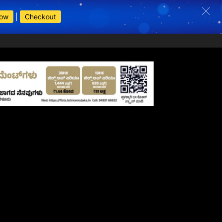
Now
|
Checkout