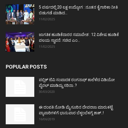
5 ವರ್ಷದಲ್ಲಿ 20 ಲಕ್ಷ ಉದ್ಯೋಗ : ನೂತನ ಕೈಗಾರಿಕಾ ನೀತಿ
ಬಿಡುಗಡೆ ಮಾಡಿದ...
11/02/2025
ಜಾಗತಿಕ ಹೂಡಿಕೆದಾರರ ಸಮಾವೇಶ : 12 ವಿಶೇಷ ಹೂಡಿಕೆ
ವಲಯ ಸ್ಥಾಪನೆ: ಸಚಿವ ಎಂ...
11/02/2025
POPULAR POSTS
ಪಬ್ಲಿಕ್ ಟಿವಿ ಸಂಪಾದಕ ರಂಗನಾಥ್ ಕಾಲೆಳೆದ ವಿಡಿಯೋ
ವೈರಲ್ ಮಾಡಿದ್ದು ಸರಿನಾ..?
30/03/2020
ಈ ದಂಪತಿ ನೋಡಿ ಮೈಸೂರಿನ ದೇವರಾಜ ಮಾರುಕಟ್ಟೆ
ವ್ಯಾಪಾರಿಗಳಿಗೆ ಭಾನುವಾರ ಬೆಳ್ಳಂಬೆಳಗ್ಗೆ ಶಾಕ್..!
16/06/2019