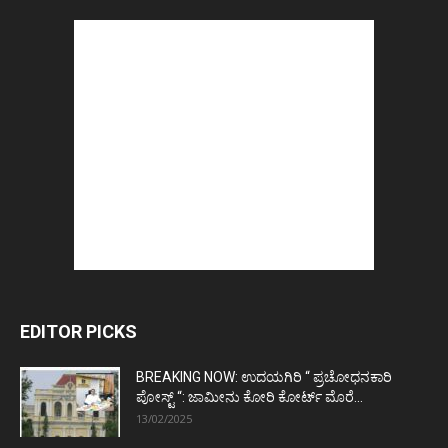
EDITOR PICKS
BREAKING NOW: ಉದಯಗಿರಿ “ ಪ್ರಚೋಧನಕಾರಿ
ಪೋಸ್ಟ್‌ “: ಜಾಮೀನು ಕೋರಿ ಕೋರ್ಟ್‌ ಮೊರೆ...
13/02/2025