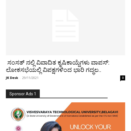
ಸಂಸತ್ ನಲ್ಲಿ ವಿವಾದಿತ ಕೃಷಿಕಾಯ್ದೆಗಳು ವಾಪಸ್:
ಲೋಕಸಭೆಯಲ್ಲಿ ವಿಪಕ್ಷಗಳಿಂದ ಭಾರಿ ಗದ್ಧಲ..
JK Desk
-
29/11/2021
0
Sponsor Ads 1