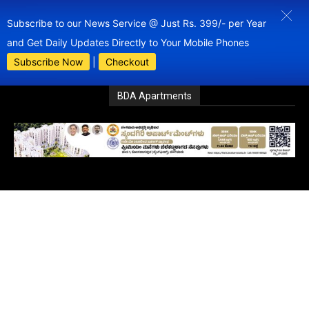
Subscribe to our News Service @ Just Rs. 399/- per Year
and Get Daily Updates Directly to Your Mobile Phones
Subscribe Now
|
Checkout
BDA Apartments