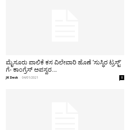
ಮೈಸೂರು ಪಾಲಿಕೆ ಕಸ ವಿಲೇವಾರಿ ಹೊಣೆ ‘ಸುಸ್ಥಿರ ಟ್ರಸ್ಟ್’
ಗೆ- ಕಾಂಗ್ರೆಸ್ ಅಪಸ್ವರ….
JK Desk
-
04/01/2021
0