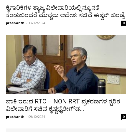
ಕೈಗಾರಿಕೆಗಳ ತ್ಯಾಜ್ಯ ವಿಲೇವಾರಿಯಲ್ಲಿ ನ್ಯೂನತೆ
ಕಂಡುಬಂದರೆ ಮುಚ್ಚಲು ಆದೇಶ: ಸಚಿವ ಈಶ್ವರ್ ಖಂಡ್ರೆ
prashanth
-
17/12/2024
0
ಬಾಕಿ ಇರುವ RTC – NON RRT ಪ್ರಕರಣಗಳ ತ್ವರಿತ
ವಿಲೇವಾರಿಗೆ ಸಚಿವ ಕೃಷ್ಣಭೈರೇಗೌಡ...
prashanth
-
09/10/2024
0