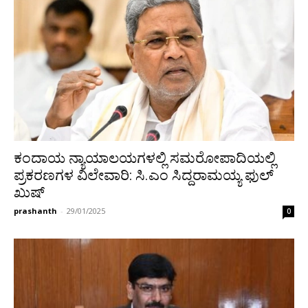
ಕಂದಾಯ ನ್ಯಾಯಾಲಯಗಳಲ್ಲಿ ಸಮರೋಪಾದಿಯಲ್ಲಿ
ಪ್ರಕರಣಗಳ ವಿಲೇವಾರಿ: ಸಿ.ಎಂ ಸಿದ್ದರಾಮಯ್ಯ ಫುಲ್
ಖುಷ್
prashanth
-
29/01/2025
0