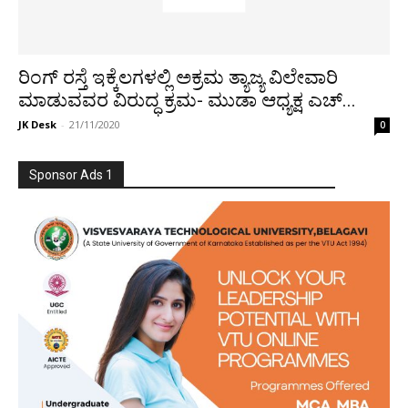
ರಿಂಗ್ ರಸ್ತೆ ಇಕ್ಕೆಲಗಳಲ್ಲಿ ಅಕ್ರಮ ತ್ಯಾಜ್ಯ ವಿಲೇವಾರಿ
ಮಾಡುವವರ ವಿರುದ್ಧ ಕ್ರಮ- ಮುಡಾ ಆಧ್ಯಕ್ಷ ಎಚ್...
JK Desk
-
21/11/2020
0
Sponsor Ads 1