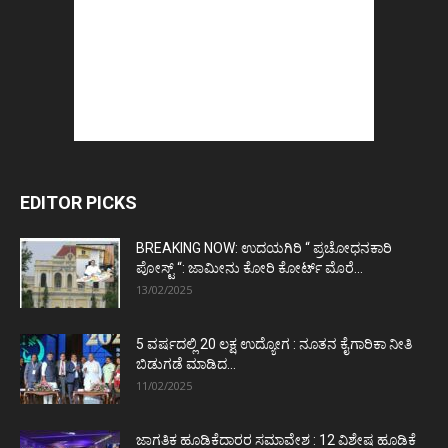
EDITOR PICKS
BREAKING NOW: ಉದಯಗಿರಿ “ ಪ್ರಚೋಧನಕಾರಿ
ಪೋಸ್ಟ್‌ “: ಜಾಮೀನು ಕೋರಿ ಕೋರ್ಟ್‌ ಮೊರೆ...
13/02/2025
5 ವರ್ಷದಲ್ಲಿ 20 ಲಕ್ಷ ಉದ್ಯೋಗ : ನೂತನ ಕೈಗಾರಿಕಾ ನೀತಿ
ಬಿಡುಗಡೆ ಮಾಡಿದ...
11/02/2025
ಜಾಗತಿಕ ಹೂಡಿಕೆದಾರರ ಸಮಾವೇಶ : 12 ವಿಶೇಷ ಹೂಡಿಕೆ