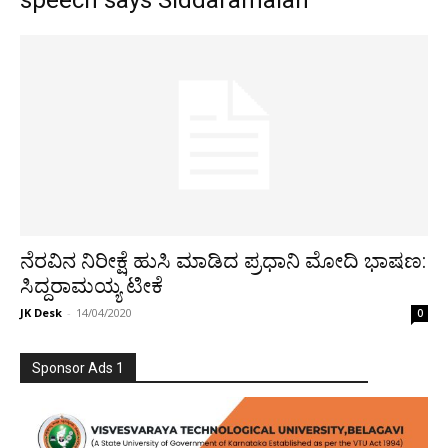
speech says Siddaramaiah
ನೆರವಿನ ನಿರೀಕ್ಷೆ ಹುಸಿ ಮಾಡಿದ ಪ್ರಧಾನಿ ಮೋದಿ ಭಾಷಣ:
ಸಿದ್ದರಾಮಯ್ಯ ಟೀಕೆ
JK Desk
-
14/04/2020
0
Sponsor Ads 1