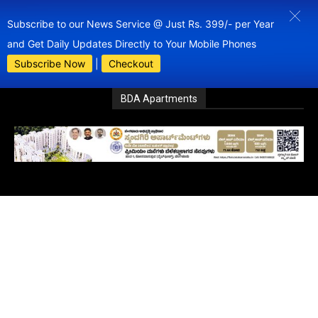
Subscribe to our News Service @ Just Rs. 399/- per Year
and Get Daily Updates Directly to Your Mobile Phones
Subscribe Now
|
Checkout
BDA Apartments