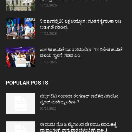
13/02/2025
5 ವರ್ಷದಲ್ಲಿ 20 ಲಕ್ಷ ಉದ್ಯೋಗ : ನೂತನ ಕೈಗಾರಿಕಾ ನೀತಿ
ಬಿಡುಗಡೆ ಮಾಡಿದ...
11/02/2025
ಜಾಗತಿಕ ಹೂಡಿಕೆದಾರರ ಸಮಾವೇಶ : 12 ವಿಶೇಷ ಹೂಡಿಕೆ
ವಲಯ ಸ್ಥಾಪನೆ: ಸಚಿವ ಎಂ...
11/02/2025
POPULAR POSTS
ಪಬ್ಲಿಕ್ ಟಿವಿ ಸಂಪಾದಕ ರಂಗನಾಥ್ ಕಾಲೆಳೆದ ವಿಡಿಯೋ
ವೈರಲ್ ಮಾಡಿದ್ದು ಸರಿನಾ..?
30/03/2020
ಈ ದಂಪತಿ ನೋಡಿ ಮೈಸೂರಿನ ದೇವರಾಜ ಮಾರುಕಟ್ಟೆ
ವ್ಯಾಪಾರಿಗಳಿಗೆ ಭಾನುವಾರ ಬೆಳ್ಳಂಬೆಳಗ್ಗೆ ಶಾಕ್..!