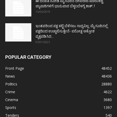
ಈ ದಂಪತಿ ನೋಡಿ ಮೈಸೂರಿನ ದೇವರಾಜ ಮಾರುಕಟ್ಟೆ
ವ್ಯಾಪಾರಿಗಳಿಗೆ ಭಾನುವಾರ ಬೆಳ್ಳಂಬೆಳಗ್ಗೆ ಶಾಕ್..!
16/06/2019
ಇಂತವರಿಂದ ಪಕ್ಷ ಕಟ್ಟಿ ಬೆಳೆಸಲು ಸಾಧ್ಯವಿಲ್ಲ: ಮೈಸೂರಿನಲ್ಲೆ
ಪಕ್ಷದಿಂದ ಉಚ್ಚಾಟಿಸುತ್ತೇನೆ- ಪರೋಕ್ಷ ಆಕ್ರೋಶ
ವ್ಯಕ್ತಪಡಿಸಿದ...
05/01/2021
POPULAR CATEGORY
Front Page
48452
News
48436
Politics
28880
Crime
4622
Cinema
3680
Sports
1397
Tenders
540