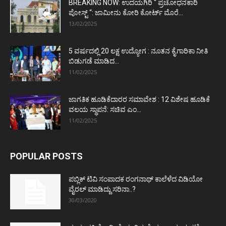
BREAKING NOW: ಉದಯಗಿರಿ “ ಪ್ರಚೋಧನಕಾರಿ
ಪೋಸ್ಟ್‌ “: ಜಾಮೀನು ಕೋರಿ ಕೋರ್ಟ್‌ ಮೊರೆ...
13/02/2025
5 ವರ್ಷದಲ್ಲಿ 20 ಲಕ್ಷ ಉದ್ಯೋಗ : ನೂತನ ಕೈಗಾರಿಕಾ ನೀತಿ
ಬಿಡುಗಡೆ ಮಾಡಿದ...
11/02/2025
ಜಾಗತಿಕ ಹೂಡಿಕೆದಾರರ ಸಮಾವೇಶ : 12 ವಿಶೇಷ ಹೂಡಿಕೆ
ವಲಯ ಸ್ಥಾಪನೆ: ಸಚಿವ ಎಂ...
11/02/2025
POPULAR POSTS
ಪಬ್ಲಿಕ್ ಟಿವಿ ಸಂಪಾದಕ ರಂಗನಾಥ್ ಕಾಲೆಳೆದ ವಿಡಿಯೋ
ವೈರಲ್ ಮಾಡಿದ್ದು ಸರಿನಾ..?
30/03/2020