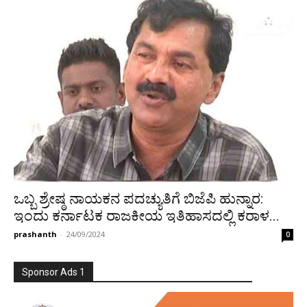
ಒಬ್ಬ ಶ್ರೇಷ್ಠ ನಾಯಕನ ಪದಚ್ಯುತಿಗೆ ಬಿಜೆಪಿ ಹುನ್ನಾರ:
ಇಂದು ಕರ್ನಾಟಕ ರಾಜಕೀಯ ಇತಿಹಾಸದಲ್ಲಿ ಕರಾಳ...
prashanth
-
24/09/2024
0
Sponsor Ads 1