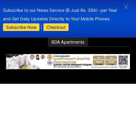
Subscribe to our News Service @ Just Rs. 399/- per Year
and Get Daily Updates Directly to Your Mobile Phones
Subscribe Now
|
Checkout
BDA Apartments