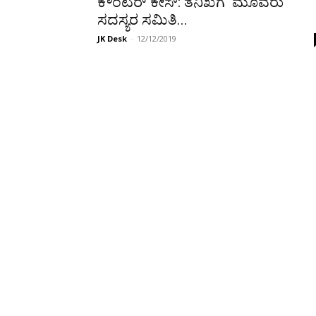
ಕೌಂಟರ್ ಕೇಸ್: ತನಿಖೆಗೆ ಮೂವರು
ಸದಸ್ಯರ ಸಮಿತಿ...
JK Desk
-
12/12/2019