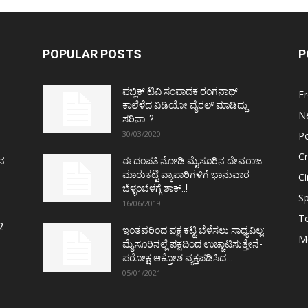
POPULAR POSTS
P
ಪಬ್ಲಿಕ್ ಟಿವಿ ಸಂಪಾದಕ ರಂಗನಾಥ್
F
ಕಾಲೆಳೆದ ವಿಡಿಯೋ ವೈರಲ್ ಮಾಡಿದ್ದು
N
ಸರಿನಾ..?
30/03/2020
Po
C
ತನ
ಈ ದಂಪತಿ ನೋಡಿ ಮೈಸೂರಿನ ದೇವರಾಜ
ಮಾರುಕಟ್ಟೆ ವ್ಯಾಪಾರಿಗಳಿಗೆ ಭಾನುವಾರ
C
ಬೆಳ್ಳಂಬೆಳಗ್ಗೆ ಶಾಕ್..!
Sp
16/06/2019
T
2
ಇಂತವರಿಂದ ಪಕ್ಷ ಕಟ್ಟಿ ಬೆಳೆಸಲು ಸಾಧ್ಯವಿಲ್ಲ:
M
ಮೈಸೂರಿನಲ್ಲೆ ಪಕ್ಷದಿಂದ ಉಚ್ಚಾಟಿಸುತ್ತೇನೆ-
ಪರೋಕ್ಷ ಆಕ್ರೋಶ ವ್ಯಕ್ತಪಡಿಸಿದ...
05/01/2021