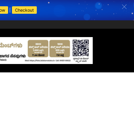
Now
|
Checkout