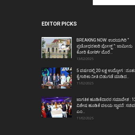
EDITOR PICKS
BREAKING NOW: ಉದಯಗಿರಿ “
ಪ್ರಚೋಧನಕಾರಿ ಪೋಸ್ಟ್‌ “: ಜಾಮೀನು
ಕೋರಿ ಕೋರ್ಟ್‌ ಮೊರೆ...
13/02/2025
5 ವರ್ಷದಲ್ಲಿ 20 ಲಕ್ಷ ಉದ್ಯೋಗ : ನೂ
ಕೈಗಾರಿಕಾ ನೀತಿ ಬಿಡುಗಡೆ ಮಾಡಿದ...
11/02/2025
ಜಾಗತಿಕ ಹೂಡಿಕೆದಾರರ ಸಮಾವೇಶ : 1
ವಿಶೇಷ ಹೂಡಿಕೆ ವಲಯ ಸ್ಥಾಪನೆ: ಸಚಿವ
ಎಂ...
11/02/2025