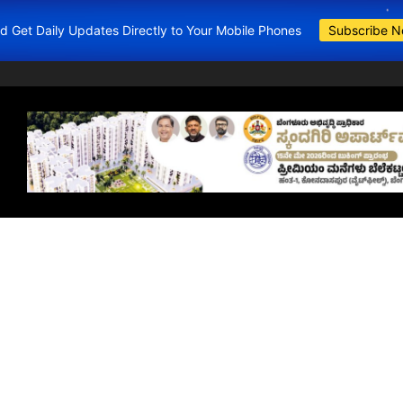
and Get Daily Updates Directly to Your Mobile Phones
Subscribe 
BDA Apartments