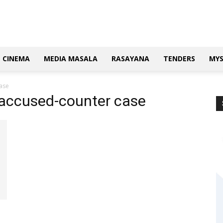
CINEMA
MEDIA MASALA
RASAYANA
TENDERS
MY
ase
 accused-counter case