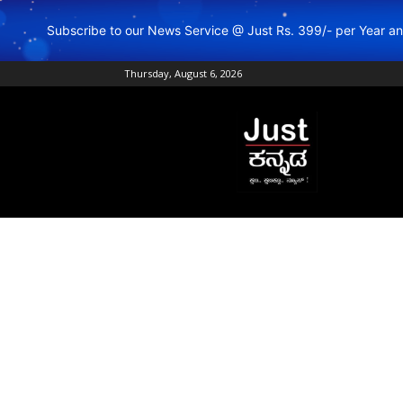
Subscribe to our News Service @ Just Rs. 399/- per Year 
Thursday, August 6, 2026
Just
Kannada
–
Online
Kannada
News
|
Breaking
Kannada
News
|
Karnataka
News
|
Live