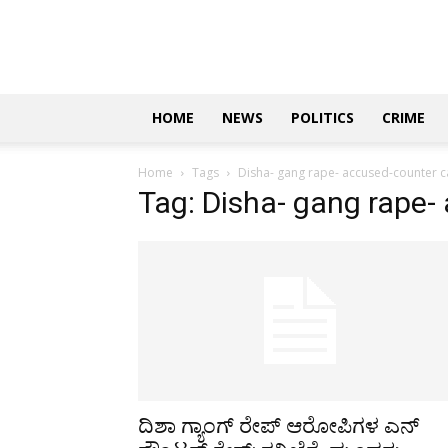
Updates
|
ಕನ್ನಡ
ನ್ಯೂಸ್
|
ಜಸ್ಟ್
HOME
NEWS
POLITICS
CRIME
ಕನ್ನಡ
Home
Tags
Disha- gang rape- accused-counter c
Tag: Disha- gang rape-
ದಿಶಾ ಗ್ಯಾಂಗ್ ರೇಪ್ ಆರೋಪಿಗಳ ಎನ್