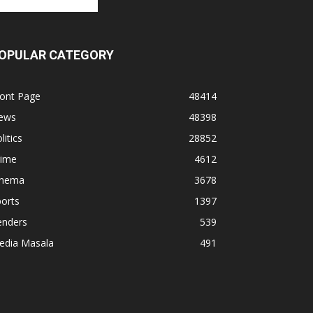
OPULAR CATEGORY
ront Page
48414
ews
48398
litics
28852
rime
4612
inema
3678
orts
1397
enders
539
edia Masala
491