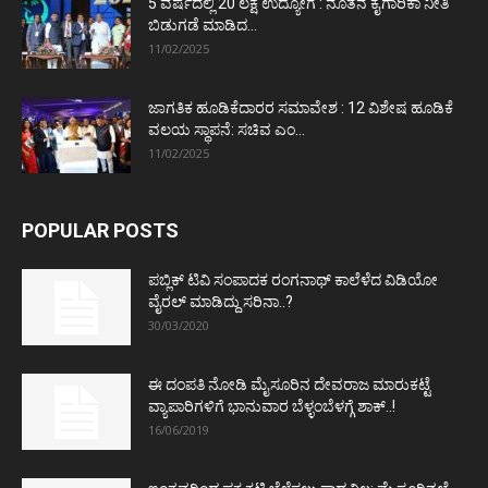
5 ವರ್ಷದಲ್ಲಿ 20 ಲಕ್ಷ ಉದ್ಯೋಗ : ನೂತನ ಕೈಗಾರಿಕಾ ನೀತಿ
ಬಿಡುಗಡೆ ಮಾಡಿದ...
11/02/2025
ಜಾಗತಿಕ ಹೂಡಿಕೆದಾರರ ಸಮಾವೇಶ : 12 ವಿಶೇಷ ಹೂಡಿಕೆ
ವಲಯ ಸ್ಥಾಪನೆ: ಸಚಿವ ಎಂ...
11/02/2025
POPULAR POSTS
ಪಬ್ಲಿಕ್ ಟಿವಿ ಸಂಪಾದಕ ರಂಗನಾಥ್ ಕಾಲೆಳೆದ ವಿಡಿಯೋ
ವೈರಲ್ ಮಾಡಿದ್ದು ಸರಿನಾ..?
30/03/2020
ಈ ದಂಪತಿ ನೋಡಿ ಮೈಸೂರಿನ ದೇವರಾಜ ಮಾರುಕಟ್ಟೆ
ವ್ಯಾಪಾರಿಗಳಿಗೆ ಭಾನುವಾರ ಬೆಳ್ಳಂಬೆಳಗ್ಗೆ ಶಾಕ್..!
16/06/2019