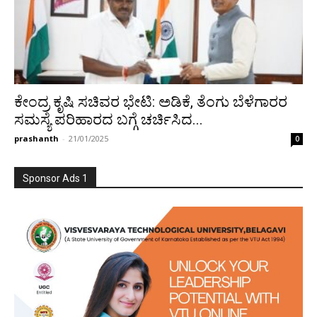
ಕೇಂದ್ರ ಕೃಷಿ ಸಚಿವರ ಭೇಟಿ: ಅಡಿಕೆ, ತೆಂಗು ಬೆಳೆಗಾರರ
ಸಮಸ್ಯೆ ಪರಿಹಾರದ ಬಗ್ಗೆ ಚರ್ಚಿಸಿದ...
prashanth
-
21/01/2025
0
Sponsor Ads 1