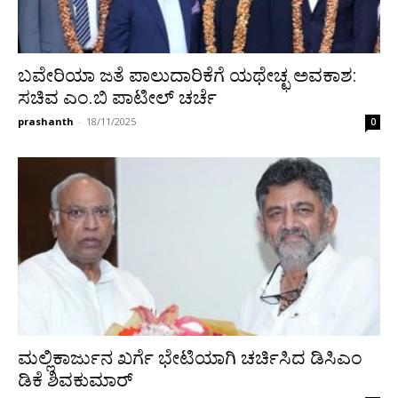
ಬವೇರಿಯಾ ಜತೆ ಪಾಲುದಾರಿಕೆಗೆ ಯಥೇಚ್ಛ ಅವಕಾಶ:
ಸಚಿವ ಎಂ.ಬಿ ಪಾಟೀಲ್ ಚರ್ಚೆ
prashanth
-
18/11/2025
0
ಮಲ್ಲಿಕಾರ್ಜುನ ಖರ್ಗೆ ಭೇಟಿಯಾಗಿ ಚರ್ಚಿಸಿದ ಡಿಸಿಎಂ
ಡಿಕೆ ಶಿವಕುಮಾರ್