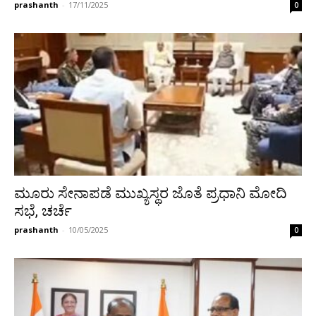
prashanth
-
17/11/2025
0
ಮೂರು ಸೇನಾಪಡೆ ಮುಖ್ಯಸ್ಥರ ಜೊತೆ ಪ್ರಧಾನಿ ಮೋದಿ
ಸಭೆ, ಚರ್ಚೆ
prashanth
-
10/05/2025
0