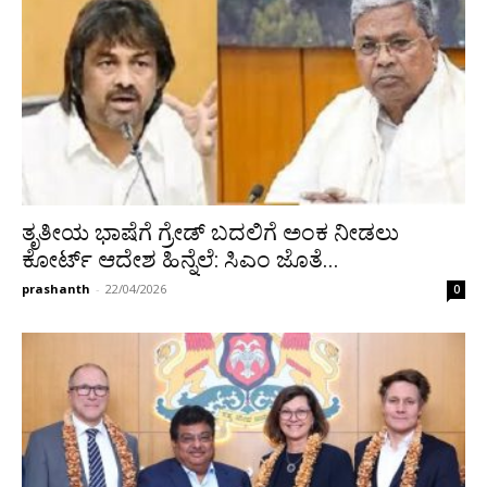
ತೃತೀಯ ಭಾಷೆಗೆ ಗ್ರೇಡ್ ಬದಲಿಗೆ ಅಂಕ ನೀಡಲು
ಕೋರ್ಟ್ ಆದೇಶ ಹಿನ್ನೆಲೆ: ಸಿಎಂ ಜೊತೆ...
prashanth
-
22/04/2026
0