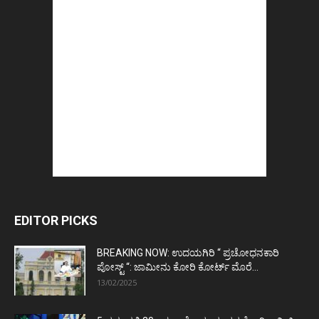
EDITOR PICKS
BREAKING NOW: ಉದಯಗಿರಿ “ ಪ್ರಚೋಧನಕಾರಿ
ಪೋಸ್ಟ್‌ “: ಜಾಮೀನು ಕೋರಿ ಕೋರ್ಟ್‌ ಮೊರೆ...
13/02/2025