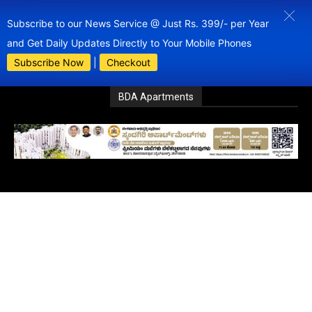
Subscribe to our News Service @ Just Rs. 399/- per Year
and Get Daily Updates Directly to Your Mobile Phones
Subscribe Now
|
Checkout
BDA Apartments