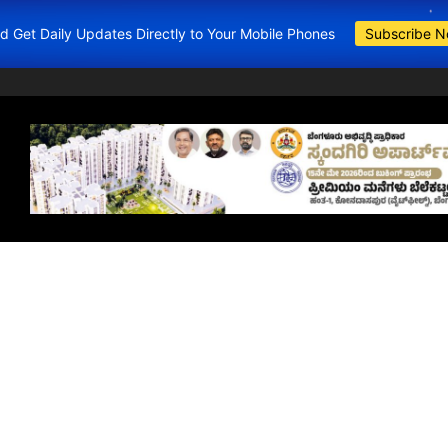
and Get Daily Updates Directly to Your Mobile Phones
Subscribe 
BDA Apartments