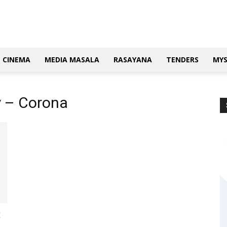
CINEMA
MEDIA MASALA
RASAYANA
TENDERS
MY
y – Corona
ೆ