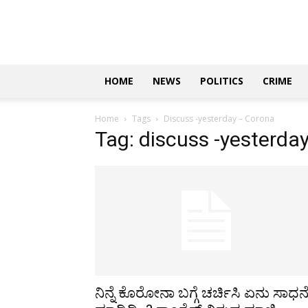
Updates
|
ಕನ್ನಡ
ನ್ಯೂಸ್
|
ಜಸ್ಟ್
HOME
NEWS
POLITICS
CRIME
ಕನ್ನಡ
Home
Tags
Discuss -yesterday – Corona
Tag: discuss -yesterda
ನಿನ್ನೆ ಕೊರೋನಾ ಬಗ್ಗೆ ಚರ್ಚಿಸಿ ಏನು ಸಾಧನ