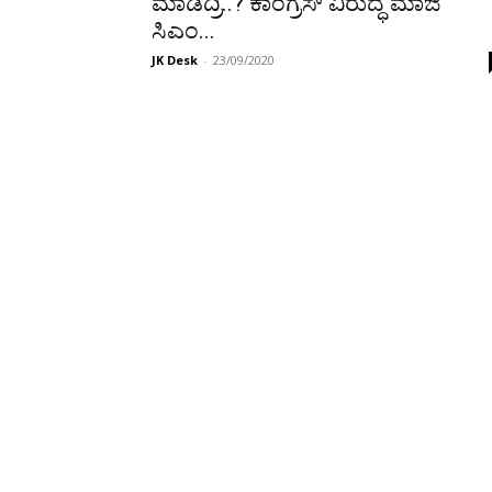
ಮಾಡಿದ್ರಿ..? ಕಾಂಗ್ರೆಸ್ ವಿರುದ್ಧ ಮಾಜಿ
ಸಿಎಂ...
JK Desk
-
23/09/2020