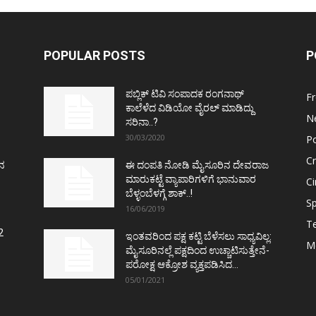
POPULAR POSTS
P
ಪಬ್ಲಿಕ್ ಟಿವಿ ಸಂಪಾದಕ ರಂಗನಾಥ್
F
ಕಾಲೆಳೆದ ವಿಡಿಯೋ ವೈರಲ್ ಮಾಡಿದ್ದು
N
ಸರಿನಾ..?
30/03/2020
Po
C
ತನ
ಈ ದಂಪತಿ ನೋಡಿ ಮೈಸೂರಿನ ದೇವರಾಜ
ಮಾರುಕಟ್ಟೆ ವ್ಯಾಪಾರಿಗಳಿಗೆ ಭಾನುವಾರ
C
ಬೆಳ್ಳಂಬೆಳಗ್ಗೆ ಶಾಕ್..!
Sp
16/06/2019
T
2
ಇಂತವರಿಂದ ಪಕ್ಷ ಕಟ್ಟಿ ಬೆಳೆಸಲು ಸಾಧ್ಯವಿಲ್ಲ:
M
ಮೈಸೂರಿನಲ್ಲೆ ಪಕ್ಷದಿಂದ ಉಚ್ಚಾಟಿಸುತ್ತೇನೆ-
ಪರೋಕ್ಷ ಆಕ್ರೋಶ ವ್ಯಕ್ತಪಡಿಸಿದ...
05/01/2021