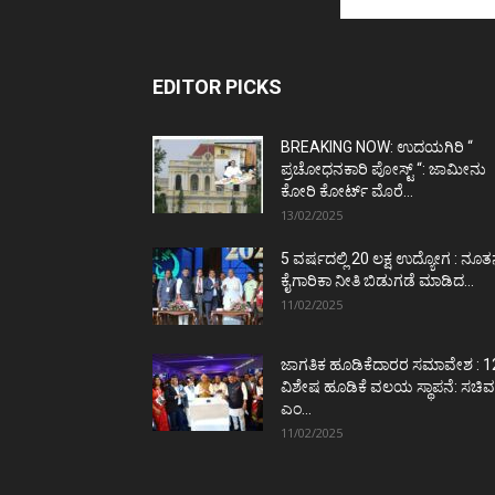
EDITOR PICKS
BREAKING NOW: ಉದಯಗಿರಿ “
ಪ್ರಚೋಧನಕಾರಿ ಪೋಸ್ಟ್‌ “: ಜಾಮೀನು
ಕೋರಿ ಕೋರ್ಟ್‌ ಮೊರೆ...
13/02/2025
5 ವರ್ಷದಲ್ಲಿ 20 ಲಕ್ಷ ಉದ್ಯೋಗ : ನೂ
ಕೈಗಾರಿಕಾ ನೀತಿ ಬಿಡುಗಡೆ ಮಾಡಿದ...
11/02/2025
ಜಾಗತಿಕ ಹೂಡಿಕೆದಾರರ ಸಮಾವೇಶ : 1
ವಿಶೇಷ ಹೂಡಿಕೆ ವಲಯ ಸ್ಥಾಪನೆ: ಸಚಿವ
ಎಂ...
11/02/2025