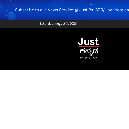
Subscribe to our News Service @ Just Rs. 399/- per Year 
Saturday, August 8, 2026
Just
Kannada
–
Online
Kannada
News
|
Breaking
Kannada
News
|
Karnataka
News
|
Live