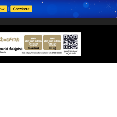
Now
|
Checkout