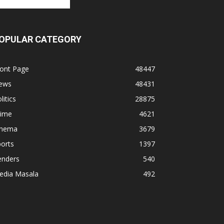
OPULAR CATEGORY
ront Page
48447
ews
48431
litics
28875
rime
4621
inema
3679
orts
1397
enders
540
edia Masala
492