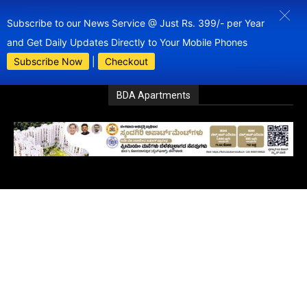
Subscribe to our News Service @ Just Rs. 399/- per Year
and Get Daily Updates Directly to Your Mobile Phones
Subscribe Now
|
Checkout
BDA Apartments