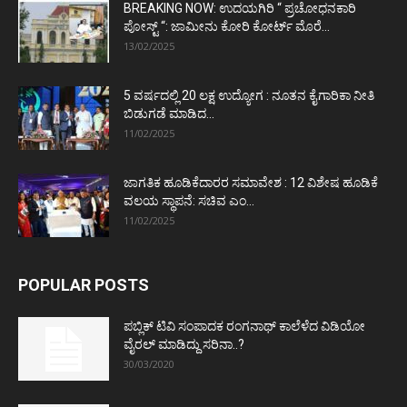
BREAKING NOW: ಉದಯಗಿರಿ “ ಪ್ರಚೋಧನಕಾರಿ
ಪೋಸ್ಟ್‌ “: ಜಾಮೀನು ಕೋರಿ ಕೋರ್ಟ್‌ ಮೊರೆ...
13/02/2025
5 ವರ್ಷದಲ್ಲಿ 20 ಲಕ್ಷ ಉದ್ಯೋಗ : ನೂತನ ಕೈಗಾರಿಕಾ ನೀತಿ
ಬಿಡುಗಡೆ ಮಾಡಿದ...
11/02/2025
ಜಾಗತಿಕ ಹೂಡಿಕೆದಾರರ ಸಮಾವೇಶ : 12 ವಿಶೇಷ ಹೂಡಿಕೆ
ವಲಯ ಸ್ಥಾಪನೆ: ಸಚಿವ ಎಂ...
11/02/2025
POPULAR POSTS
ಪಬ್ಲಿಕ್ ಟಿವಿ ಸಂಪಾದಕ ರಂಗನಾಥ್ ಕಾಲೆಳೆದ ವಿಡಿಯೋ
ವೈರಲ್ ಮಾಡಿದ್ದು ಸರಿನಾ..?
30/03/2020