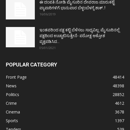
ಈ ದಂಪತಿ ನೋಡಿ ಮೈಸೂರಿನ ದೇವರಾಜ ಮಾರುಕಟ್ಟೆ
ವ್ಯಾಪಾರಿಗಳಿಗೆ ಭಾನುವಾರ ಬೆಳ್ಳಂಬೆಳಗ್ಗೆ ಶಾಕ್..!
16/06/2019
ಇಂತವರಿಂದ ಪಕ್ಷ ಕಟ್ಟಿ ಬೆಳೆಸಲು ಸಾಧ್ಯವಿಲ್ಲ: ಮೈಸೂರಿನಲ್ಲೆ
ಪಕ್ಷದಿಂದ ಉಚ್ಚಾಟಿಸುತ್ತೇನೆ- ಪರೋಕ್ಷ ಆಕ್ರೋಶ
ವ್ಯಕ್ತಪಡಿಸಿದ...
05/01/2021
POPULAR CATEGORY
Front Page
48414
News
48398
Politics
28852
Crime
4612
Cinema
3678
Sports
1397
Tenders
539