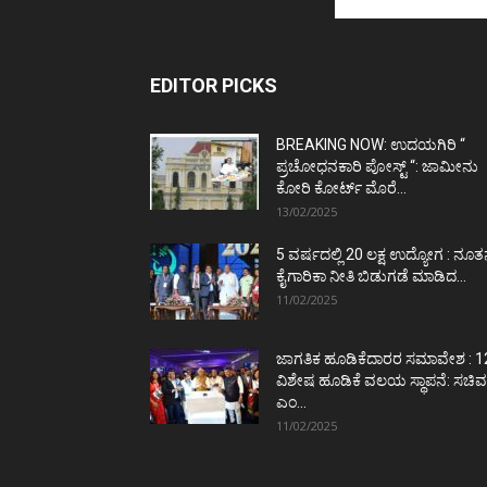
EDITOR PICKS
BREAKING NOW: ಉದಯಗಿರಿ “
ಪ್ರಚೋಧನಕಾರಿ ಪೋಸ್ಟ್‌ “: ಜಾಮೀನು
ಕೋರಿ ಕೋರ್ಟ್‌ ಮೊರೆ...
13/02/2025
5 ವರ್ಷದಲ್ಲಿ 20 ಲಕ್ಷ ಉದ್ಯೋಗ : ನೂ
ಕೈಗಾರಿಕಾ ನೀತಿ ಬಿಡುಗಡೆ ಮಾಡಿದ...
11/02/2025
ಜಾಗತಿಕ ಹೂಡಿಕೆದಾರರ ಸಮಾವೇಶ : 1
ವಿಶೇಷ ಹೂಡಿಕೆ ವಲಯ ಸ್ಥಾಪನೆ: ಸಚಿವ
ಎಂ...
11/02/2025