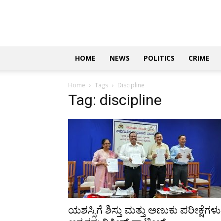
Updates
|
ಕನ್ನಡ
ನ್ಯೂಸ್
|
ಜಸ್ಟ್
HOME
NEWS
POLITICS
CRIME
ಕನ್ನಡ
Home
Tags
Discipline
Tag: discipline
ಯಶಸ್ಸಿಗೆ ಶಿಸ್ತು ಮತ್ತು ಅಣುಕು ಪರೀಕ್ಷೆಗಳು