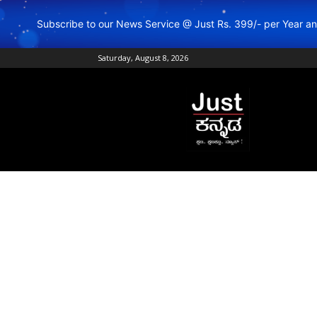
Subscribe to our News Service @ Just Rs. 399/- per Year 
Saturday, August 8, 2026
Just
Kannada
–
Online
Kannada
News
|
Breaking
Kannada
News
|
Karnataka
News
|
Live