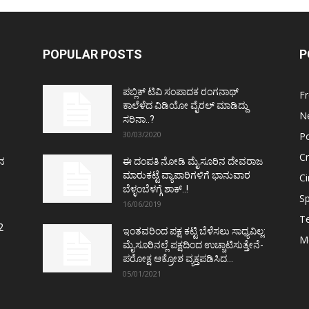
POPULAR POSTS
P
ಪಬ್ಲಿಕ್ ಟಿವಿ ಸಂಪಾದಕ ರಂಗನಾಥ್
F
ಕಾಲೆಳೆದ ವಿಡಿಯೋ ವೈರಲ್ ಮಾಡಿದ್ದು
N
ಸರಿನಾ..?
30/03/2020
Po
C
ತನ
ಈ ದಂಪತಿ ನೋಡಿ ಮೈಸೂರಿನ ದೇವರಾಜ
ಮಾರುಕಟ್ಟೆ ವ್ಯಾಪಾರಿಗಳಿಗೆ ಭಾನುವಾರ
C
ಬೆಳ್ಳಂಬೆಳಗ್ಗೆ ಶಾಕ್..!
Sp
16/06/2019
T
2
ಇಂತವರಿಂದ ಪಕ್ಷ ಕಟ್ಟಿ ಬೆಳೆಸಲು ಸಾಧ್ಯವಿಲ್ಲ:
M
ಮೈಸೂರಿನಲ್ಲೆ ಪಕ್ಷದಿಂದ ಉಚ್ಚಾಟಿಸುತ್ತೇನೆ-
ಪರೋಕ್ಷ ಆಕ್ರೋಶ ವ್ಯಕ್ತಪಡಿಸಿದ...
05/01/2021