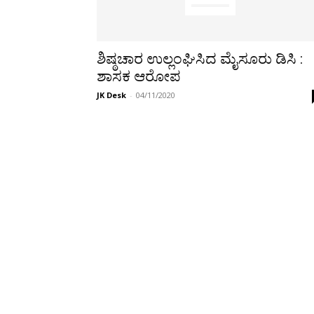
ಶಿಷ್ಠಚಾರ ಉಲ್ಲಂಘಿಸಿದ ಮೈಸೂರು ಡಿಸಿ :
ಶಾಸಕ ಆರೋಪ
JK Desk
-
04/11/2020