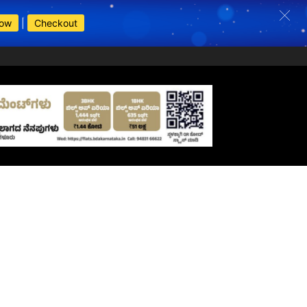
Now
|
Checkout