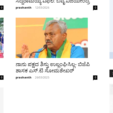
ಸಿದ್ದರಾಮಯ್ಯ ವಿಫಲ: ಬಿವೈ ವಿಜಯೇಂದ್ರ
prashanth
-
12/03/2026
0
0
ನಾನು ಪಕ್ಷದ ಶಿಸ್ತು ಉಲ್ಲಂಘಿಸಿಲ್ಲ- ಬಿಜೆಪಿ
ಶಾಸಕ ಎಸ್.ಟಿ ಸೋಮಶೇಖರ್
prashanth
-
26/03/2025
0
0