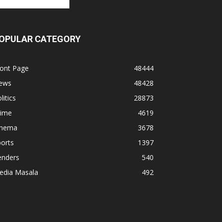
OPULAR CATEGORY
ront Page
48444
ews
48428
litics
28873
rime
4619
inema
3678
orts
1397
enders
540
edia Masala
492