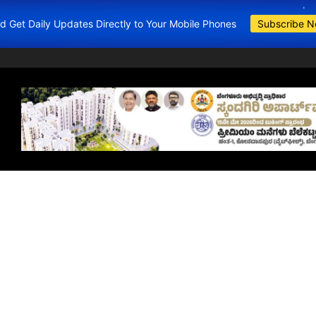
and Get Daily Updates Directly to Your Mobile Phones
Subscribe 
BDA Apartments