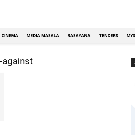
CINEMA
MEDIA MASALA
RASAYANA
TENDERS
MY
n-against