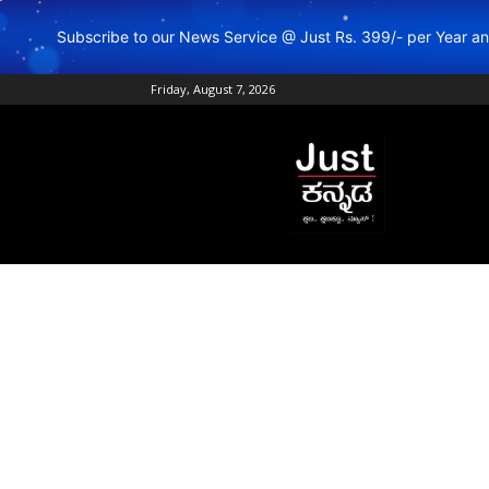
Subscribe to our News Service @ Just Rs. 399/- per Year 
Friday, August 7, 2026
Just
Kannada
–
Online
Kannada
News
|
Breaking
Kannada
News
|
Karnataka
News
|
Live