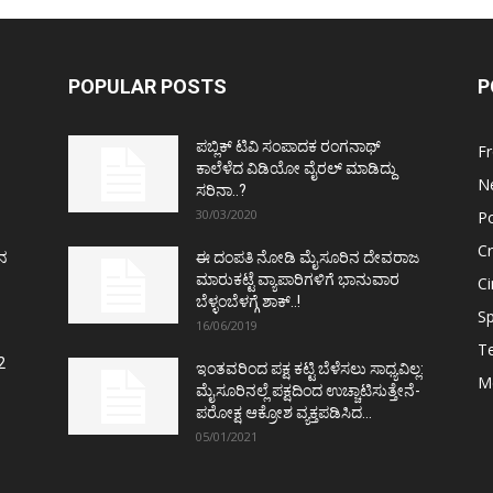
POPULAR POSTS
P
ಪಬ್ಲಿಕ್ ಟಿವಿ ಸಂಪಾದಕ ರಂಗನಾಥ್
F
ಕಾಲೆಳೆದ ವಿಡಿಯೋ ವೈರಲ್ ಮಾಡಿದ್ದು
N
ಸರಿನಾ..?
30/03/2020
Po
C
ತನ
ಈ ದಂಪತಿ ನೋಡಿ ಮೈಸೂರಿನ ದೇವರಾಜ
ಮಾರುಕಟ್ಟೆ ವ್ಯಾಪಾರಿಗಳಿಗೆ ಭಾನುವಾರ
C
ಬೆಳ್ಳಂಬೆಳಗ್ಗೆ ಶಾಕ್..!
Sp
16/06/2019
T
2
ಇಂತವರಿಂದ ಪಕ್ಷ ಕಟ್ಟಿ ಬೆಳೆಸಲು ಸಾಧ್ಯವಿಲ್ಲ:
M
ಮೈಸೂರಿನಲ್ಲೆ ಪಕ್ಷದಿಂದ ಉಚ್ಚಾಟಿಸುತ್ತೇನೆ-
ಪರೋಕ್ಷ ಆಕ್ರೋಶ ವ್ಯಕ್ತಪಡಿಸಿದ...
05/01/2021