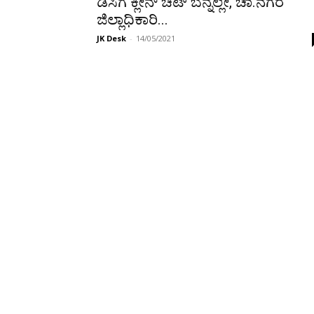
ಡಿಸಿಗೆ ಕ್ಲೀನ್ ಚಿಟ್ ಬೆನ್ನಲ್ಲೇ, ಚಾ.ನಗರ
ಜಿಲ್ಲಾಧಿಕಾರಿ...
JK Desk
-
14/05/2021