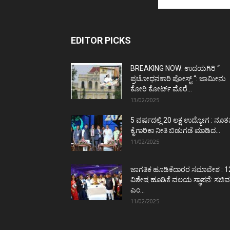
EDITOR PICKS
BREAKING NOW: ಉದಯಗಿರಿ “
ಪ್ರಚೋಧನಕಾರಿ ಪೋಸ್ಟ್‌ “: ಜಾಮೀನು
ಕೋರಿ ಕೋರ್ಟ್‌ ಮೊರೆ...
13/02/2025
5 ವರ್ಷದಲ್ಲಿ 20 ಲಕ್ಷ ಉದ್ಯೋಗ : ನೂ
ಕೈಗಾರಿಕಾ ನೀತಿ ಬಿಡುಗಡೆ ಮಾಡಿದ...
11/02/2025
ಜಾಗತಿಕ ಹೂಡಿಕೆದಾರರ ಸಮಾವೇಶ : 1
ವಿಶೇಷ ಹೂಡಿಕೆ ವಲಯ ಸ್ಥಾಪನೆ: ಸಚಿವ
ಎಂ...
11/02/2025