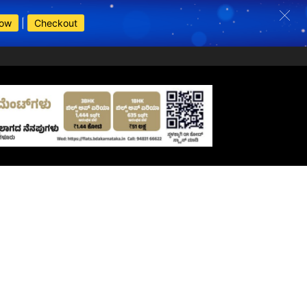
Now
|
Checkout