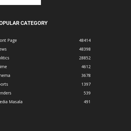
OPULAR CATEGORY
ront Page
48414
ews
48398
litics
28852
rime
4612
inema
3678
orts
1397
enders
539
edia Masala
491