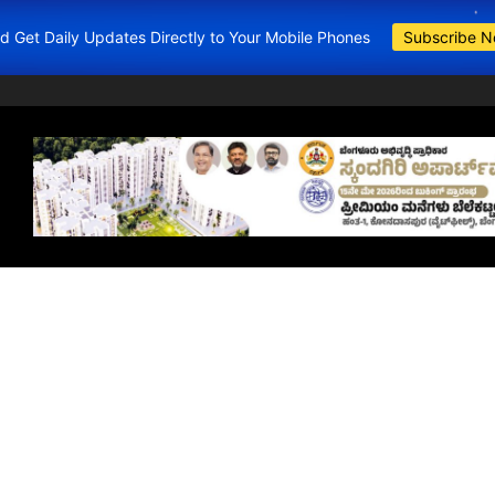
and Get Daily Updates Directly to Your Mobile Phones
Subscribe 
BDA Apartments