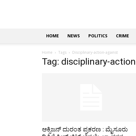
Updates
|
ಕನ್ನಡ
ನ್ಯೂಸ್
|
ಜಸ್ಟ್
HOME
NEWS
POLITICS
CRIME
ಕನ್ನಡ
Home
Tags
Disciplinary-action-against
Tag: disciplinary-actio
ಆಕ್ಸಿಜನ್ ದುರಂತ ಪ್ರಕರಣ : ಮೈಸೂರು