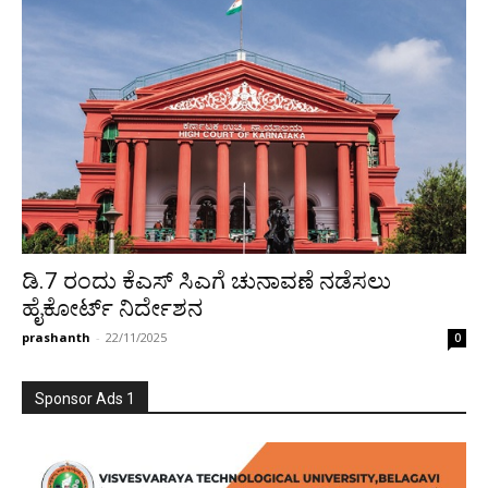
ಡಿ.7 ರಂದು ಕೆಎಸ್ ಸಿಎಗೆ ಚುನಾವಣೆ ನಡೆಸಲು
ಹೈಕೋರ್ಟ್ ನಿರ್ದೇಶನ
prashanth
-
22/11/2025
0
Sponsor Ads 1