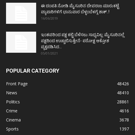
ಈ ದಂಪತಿ ನೋಡಿ ಮೈಸೂರಿನ ದೇವರಾಜ ಮಾರುಕಟ್ಟೆ
ವ್ಯಾಪಾರಿಗಳಿಗೆ ಭಾನುವಾರ ಬೆಳ್ಳಂಬೆಳಗ್ಗೆ ಶಾಕ್..!
16/06/2019
ಇಂತವರಿಂದ ಪಕ್ಷ ಕಟ್ಟಿ ಬೆಳೆಸಲು ಸಾಧ್ಯವಿಲ್ಲ: ಮೈಸೂರಿನಲ್ಲೆ
ಪಕ್ಷದಿಂದ ಉಚ್ಚಾಟಿಸುತ್ತೇನೆ- ಪರೋಕ್ಷ ಆಕ್ರೋಶ
ವ್ಯಕ್ತಪಡಿಸಿದ...
05/01/2021
POPULAR CATEGORY
Front Page
48426
News
48410
Politics
28861
Crime
4616
Cinema
3678
Sports
1397