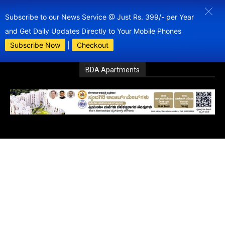
Subscribe to our News Service @ Just Rs. 399/- per Year
and Get Daily Updates Directly to Your Mobile Phones
Subscribe Now
|
Checkout
BDA Apartments