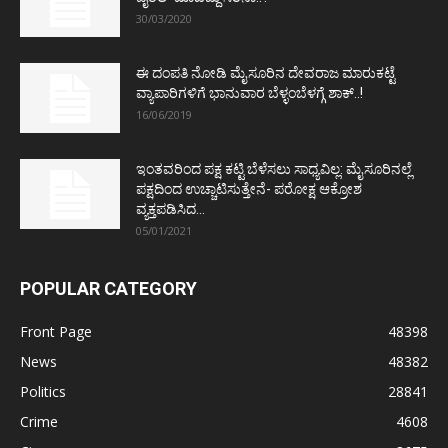
30/03/2020
ಈ ದಂಪತಿ ನೋಡಿ ಮೈಸೂರಿನ ದೇವರಾಜ ಮಾರುಕಟ್ಟೆ
ವ್ಯಾಪಾರಿಗಳಿಗೆ ಭಾನುವಾರ ಬೆಳ್ಳಂಬೆಳಗ್ಗೆ ಶಾಕ್..!
16/06/2019
ಇಂತವರಿಂದ ಪಕ್ಷ ಕಟ್ಟಿ ಬೆಳೆಸಲು ಸಾಧ್ಯವಿಲ್ಲ: ಮೈಸೂರಿನಲ್ಲೆ
ಪಕ್ಷದಿಂದ ಉಚ್ಚಾಟಿಸುತ್ತೇನೆ- ಪರೋಕ್ಷ ಆಕ್ರೋಶ
ವ್ಯಕ್ತಪಡಿಸಿದ...
05/01/2021
POPULAR CATEGORY
Front Page
48398
News
48382
Politics
28841
Crime
4608