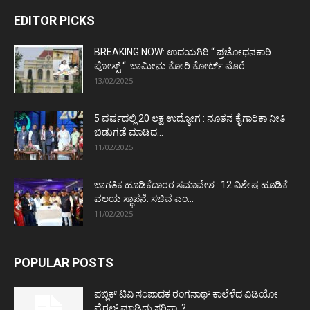
EDITOR PICKS
BREAKING NOW: ಉದಯಗಿರಿ “ ಪ್ರಚೋಧನಕಾರಿ
ಪೋಸ್ಟ್‌ “: ಜಾಮೀನು ಕೋರಿ ಕೋರ್ಟ್‌ ಮೊರೆ...
13/02/2025
5 ವರ್ಷದಲ್ಲಿ 20 ಲಕ್ಷ ಉದ್ಯೋಗ : ನೂತನ ಕೈಗಾರಿಕಾ ನೀತಿ
ಬಿಡುಗಡೆ ಮಾಡಿದ...
11/02/2025
ಜಾಗತಿಕ ಹೂಡಿಕೆದಾರರ ಸಮಾವೇಶ : 12 ವಿಶೇಷ ಹೂಡಿಕೆ
ವಲಯ ಸ್ಥಾಪನೆ: ಸಚಿವ ಎಂ...
11/02/2025
POPULAR POSTS
ಪಬ್ಲಿಕ್ ಟಿವಿ ಸಂಪಾದಕ ರಂಗನಾಥ್ ಕಾಲೆಳೆದ ವಿಡಿಯೋ
ವೈರಲ್ ಮಾಡಿದ್ದು ಸರಿನಾ..?