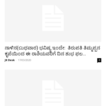
ನಾಳಿನ(ಬುಧವಾರ) ಭವಿಷ್ಯ ಇಂದೇ: ತಿರುಪತಿ ತಿಮ್ಮಪ್ಪನ
ಕೃಪೆಯಿಂದ ಈ ರಾಶಿಯವರಿಗೆ ದಿನ ಶುಭ ಫಲ...
JK Desk
-
17/03/2020
0