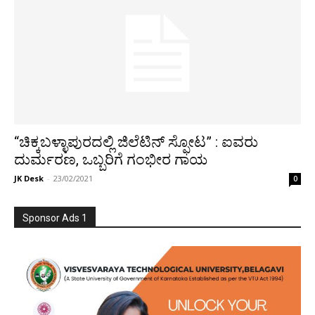
“ಚಿಕ್ಕಬಳ್ಳಾಪುರದಲ್ಲಿ ಜಿಲೆಟಿನ್ ಸ್ಫೋಟ” : ಐವರು
ದುರ್ಮರಣ, ಒಬ್ಬರಿಗೆ ಗಂಭೀರ ಗಾಯ
JK Desk
-
23/02/2021
0
Sponsor Ads 1