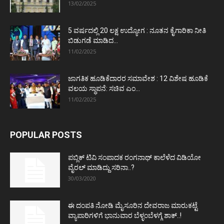
13/02/2025
5 ವರ್ಷದಲ್ಲಿ 20 ಲಕ್ಷ ಉದ್ಯೋಗ : ನೂತನ ಕೈಗಾರಿಕಾ ನೀತಿ
ಬಿಡುಗಡೆ ಮಾಡಿದ...
11/02/2025
ಜಾಗತಿಕ ಹೂಡಿಕೆದಾರರ ಸಮಾವೇಶ : 12 ವಿಶೇಷ ಹೂಡಿಕೆ
ವಲಯ ಸ್ಥಾಪನೆ: ಸಚಿವ ಎಂ...
11/02/2025
POPULAR POSTS
ಪಬ್ಲಿಕ್ ಟಿವಿ ಸಂಪಾದಕ ರಂಗನಾಥ್ ಕಾಲೆಳೆದ ವಿಡಿಯೋ
ವೈರಲ್ ಮಾಡಿದ್ದು ಸರಿನಾ..?
30/03/2020
ಈ ದಂಪತಿ ನೋಡಿ ಮೈಸೂರಿನ ದೇವರಾಜ ಮಾರುಕಟ್ಟೆ
ವ್ಯಾಪಾರಿಗಳಿಗೆ ಭಾನುವಾರ ಬೆಳ್ಳಂಬೆಳಗ್ಗೆ ಶಾಕ್..!