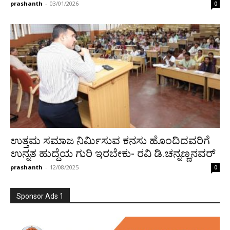
prashanth
-
03/01/2026
0
ಉತ್ತಮ ಸಮಾಜ ನಿರ್ಮಿಸುವ ಕನಸು ಹೊಂದಿದವರಿಗೆ
ಉನ್ನತ ಹುದ್ದೆಯ ಗುರಿ ಇರಬೇಕು- ರವಿ ಡಿ.ಚನ್ನಣ್ಣನವ‌ರ್
prashanth
-
12/08/2025
0
Sponsor Ads 1