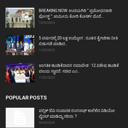
BREAKING NOW: ಉದಯಗಿರಿ “ ಪ್ರಚೋಧನಕಾರಿ
ಪೋಸ್ಟ್‌ “: ಜಾಮೀನು ಕೋರಿ ಕೋರ್ಟ್‌ ಮೊರೆ...
13/02/2025
5 ವರ್ಷದಲ್ಲಿ 20 ಲಕ್ಷ ಉದ್ಯೋಗ : ನೂತನ ಕೈಗಾರಿಕಾ ನೀತಿ
ಬಿಡುಗಡೆ ಮಾಡಿದ...
11/02/2025
ಜಾಗತಿಕ ಹೂಡಿಕೆದಾರರ ಸಮಾವೇಶ : 12 ವಿಶೇಷ ಹೂಡಿಕೆ
ವಲಯ ಸ್ಥಾಪನೆ: ಸಚಿವ ಎಂ...
11/02/2025
POPULAR POSTS
ಪಬ್ಲಿಕ್ ಟಿವಿ ಸಂಪಾದಕ ರಂಗನಾಥ್ ಕಾಲೆಳೆದ ವಿಡಿಯೋ
ವೈರಲ್ ಮಾಡಿದ್ದು ಸರಿನಾ..?
30/03/2020