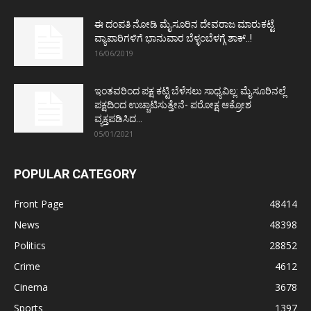
ಈ ದಂಪತಿ ನೋಡಿ ಮೈಸೂರಿನ ದೇವರಾಜ ಮಾರುಕಟ್ಟೆ
ವ್ಯಾಪಾರಿಗಳಿಗೆ ಭಾನುವಾರ ಬೆಳ್ಳಂಬೆಳಗ್ಗೆ ಶಾಕ್..!
16/06/2019
ಇಂತವರಿಂದ ಪಕ್ಷ ಕಟ್ಟಿ ಬೆಳೆಸಲು ಸಾಧ್ಯವಿಲ್ಲ: ಮೈಸೂರಿನಲ್ಲೆ
ಪಕ್ಷದಿಂದ ಉಚ್ಚಾಟಿಸುತ್ತೇನೆ- ಪರೋಕ್ಷ ಆಕ್ರೋಶ
ವ್ಯಕ್ತಪಡಿಸಿದ...
05/01/2021
POPULAR CATEGORY
Front Page
48414
News
48398
Politics
28852
Crime
4612
Cinema
3678
Sports
1397