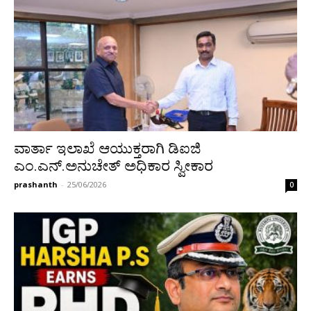
ವಾರ್ತಾ ಇಲಾಖೆ ಆಯುಕ್ತರಾಗಿ ಡಿಐಜಿ
ಎಂ.ಎನ್.ಅನುಚೇತ್ ಅಧಿಕಾರ ಸ್ವೀಕಾರ
prashanth
-
25/06/2026
0