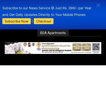
Subscribe to our News Service @ Just Rs. 399/- per Year
and Get Daily Updates Directly to Your Mobile Phones
Subscribe Now
|
Checkout
BDA Apartments