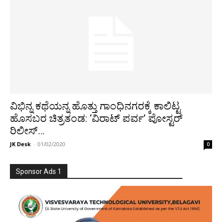
ವಿಭಿನ್ನ ಕಥೆಯನ್ನ ಹೊತ್ತು ಗಾಂಧಿನಗರಕ್ಕೆ ಕಾಲಿಟ್ಟ
ಹೊಸಬರ ಚಿತ್ರತಂಡ: ‘ವಿರಾಟ್​ ಪರ್ವ’ ಪೋಸ್ಟರ್
ರಿಲೀಸ್…
JK Desk
-
01/02/2020
0
Sponsor Ads 1