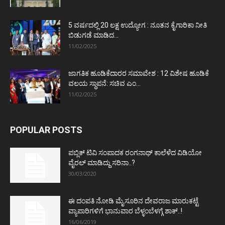
5 ವರ್ಷದಲ್ಲಿ 20 ಲಕ್ಷ ಉದ್ಯೋಗ : ನೂತನ ಕೈಗಾರಿಕಾ ನೀತಿ
ಬಿಡುಗಡೆ ಮಾಡಿದ...
11/02/2025
ಜಾಗತಿಕ ಹೂಡಿಕೆದಾರರ ಸಮಾವೇಶ : 12 ವಿಶೇಷ ಹೂಡಿಕೆ
ವಲಯ ಸ್ಥಾಪನೆ: ಸಚಿವ ಎಂ...
11/02/2025
POPULAR POSTS
ಪಬ್ಲಿಕ್ ಟಿವಿ ಸಂಪಾದಕ ರಂಗನಾಥ್ ಕಾಲೆಳೆದ ವಿಡಿಯೋ
ವೈರಲ್ ಮಾಡಿದ್ದು ಸರಿನಾ..?
30/03/2020
ಈ ದಂಪತಿ ನೋಡಿ ಮೈಸೂರಿನ ದೇವರಾಜ ಮಾರುಕಟ್ಟೆ
ವ್ಯಾಪಾರಿಗಳಿಗೆ ಭಾನುವಾರ ಬೆಳ್ಳಂಬೆಳಗ್ಗೆ ಶಾಕ್..!
16/06/2019