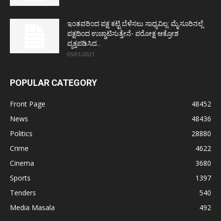
ಇಂತವರಿಂದ ಪಕ್ಷ ಕಟ್ಟಿ ಬೆಳೆಸಲು ಸಾಧ್ಯವಿಲ್ಲ: ಮೈಸೂರಿನಲ್ಲೆ
ಪಕ್ಷದಿಂದ ಉಚ್ಚಾಟಿಸುತ್ತೇನೆ- ಪರೋಕ್ಷ ಆಕ್ರೋಶ
ವ್ಯಕ್ತಪಡಿಸಿದ...
05/01/2021
POPULAR CATEGORY
Front Page
48452
News
48436
Politics
28880
Crime
4622
Cinema
3680
Sports
1397
Tenders
540
Media Masala
492