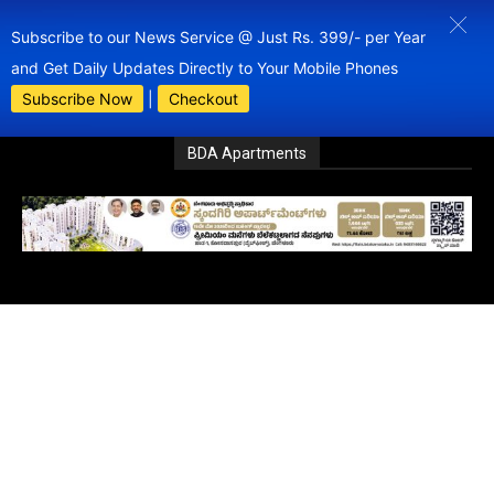
Subscribe to our News Service @ Just Rs. 399/- per Year
and Get Daily Updates Directly to Your Mobile Phones
Subscribe Now
|
Checkout
BDA Apartments