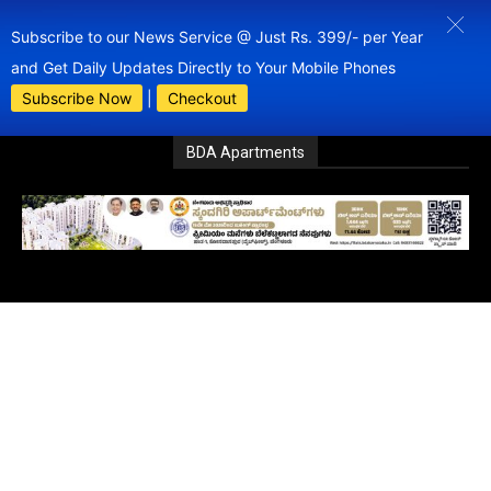
Subscribe to our News Service @ Just Rs. 399/- per Year
and Get Daily Updates Directly to Your Mobile Phones
Subscribe Now
|
Checkout
BDA Apartments