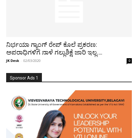
ನಿರ್ಭಯಾ ಗ್ಯಾಂಗ್ ರೇಪ್ ಕೊಲೆ ಪ್ರಕರಣ:
ಅಪರಾಧಿಗಳಿಗೆ ನಾಳೆ ಗಲ್ಲುಶಿಕ್ಷೆ ಜಾರಿ ಇಲ್ಲ….
JK Desk
-
02/03/2020
0
Sponsor Ads 1