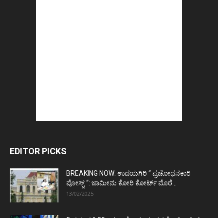
EDITOR PICKS
BREAKING NOW: ಉದಯಗಿರಿ “ ಪ್ರಚೋಧನಕಾರಿ
ಪೋಸ್ಟ್‌ “: ಜಾಮೀನು ಕೋರಿ ಕೋರ್ಟ್‌ ಮೊರೆ...
13/02/2025