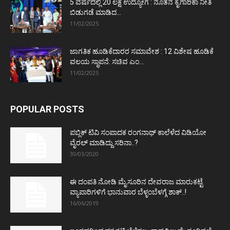
5 ವರ್ಷದಲ್ಲಿ 20 ಲಕ್ಷ ಉದ್ಯೋಗ : ನೂತನ ಕೈಗಾರಿಕಾ ನೀತಿ
ಬಿಡುಗಡೆ ಮಾಡಿದ...
11/02/2025
ಜಾಗತಿಕ ಹೂಡಿಕೆದಾರರ ಸಮಾವೇಶ : 12 ವಿಶೇಷ ಹೂಡಿಕೆ
ವಲಯ ಸ್ಥಾಪನೆ: ಸಚಿವ ಎಂ...
11/02/2025
POPULAR POSTS
ಪಬ್ಲಿಕ್ ಟಿವಿ ಸಂಪಾದಕ ರಂಗನಾಥ್ ಕಾಲೆಳೆದ ವಿಡಿಯೋ
ವೈರಲ್ ಮಾಡಿದ್ದು ಸರಿನಾ..?
30/03/2020
ಈ ದಂಪತಿ ನೋಡಿ ಮೈಸೂರಿನ ದೇವರಾಜ ಮಾರುಕಟ್ಟೆ
ವ್ಯಾಪಾರಿಗಳಿಗೆ ಭಾನುವಾರ ಬೆಳ್ಳಂಬೆಳಗ್ಗೆ ಶಾಕ್..!
16/06/2019