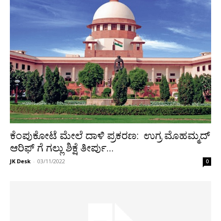
ಕೆಂಪುಕೋಟೆ ಮೇಲೆ ದಾಳಿ ಪ್ರಕರಣ: ಉಗ್ರ ಮೊಹಮ್ಮದ್
ಆರಿಫ್ ಗೆ ಗಲ್ಲು ಶಿಕ್ಷೆ ತೀರ್ಪು...
JK Desk
-
03/11/2022
0