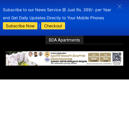
Subscribe to our News Service @ Just Rs. 399/- per Year
and Get Daily Updates Directly to Your Mobile Phones
Subscribe Now
|
Checkout
BDA Apartments