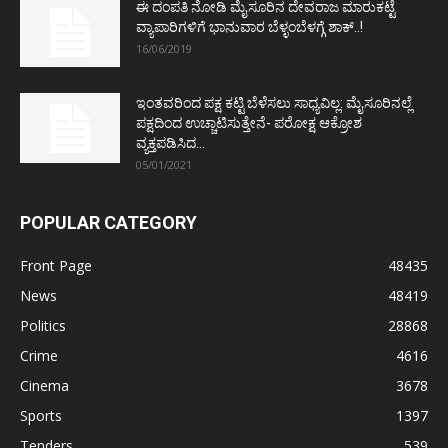
ಈ ದಂಪತಿ ನೋಡಿ ಮೈಸೂರಿನ ದೇವರಾಜ ಮಾರುಕಟ್ಟೆ
ವ್ಯಾಪಾರಿಗಳಿಗೆ ಭಾನುವಾರ ಬೆಳ್ಳಂಬೆಳಗ್ಗೆ ಶಾಕ್..!
16/06/2019
ಇಂತವರಿಂದ ಪಕ್ಷ ಕಟ್ಟಿ ಬೆಳೆಸಲು ಸಾಧ್ಯವಿಲ್ಲ: ಮೈಸೂರಿನಲ್ಲೆ
ಪಕ್ಷದಿಂದ ಉಚ್ಚಾಟಿಸುತ್ತೇನೆ- ಪರೋಕ್ಷ ಆಕ್ರೋಶ
ವ್ಯಕ್ತಪಡಿಸಿದ...
05/01/2021
POPULAR CATEGORY
Front Page
48435
News
48419
Politics
28868
Crime
4616
Cinema
3678
Sports
1397
Tenders
539