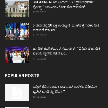
BREAKING NOW: ಉದಯಗಿರಿ “ ಪ್ರಚೋಧನಕಾರಿ
ಪೋಸ್ಟ್‌ “: ಜಾಮೀನು ಕೋರಿ ಕೋರ್ಟ್‌ ಮೊರೆ...
13/02/2025
5 ವರ್ಷದಲ್ಲಿ 20 ಲಕ್ಷ ಉದ್ಯೋಗ : ನೂತನ ಕೈಗಾರಿಕಾ ನೀತಿ
ಬಿಡುಗಡೆ ಮಾಡಿದ...
11/02/2025
ಜಾಗತಿಕ ಹೂಡಿಕೆದಾರರ ಸಮಾವೇಶ : 12 ವಿಶೇಷ ಹೂಡಿಕೆ
ವಲಯ ಸ್ಥಾಪನೆ: ಸಚಿವ ಎಂ...
11/02/2025
POPULAR POSTS
ಪಬ್ಲಿಕ್ ಟಿವಿ ಸಂಪಾದಕ ರಂಗನಾಥ್ ಕಾಲೆಳೆದ ವಿಡಿಯೋ
ವೈರಲ್ ಮಾಡಿದ್ದು ಸರಿನಾ..?
30/03/2020