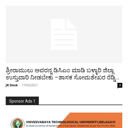
ಶ್ರೀರಾಮುಲು ಅವರನ್ನ ಡಿಸಿಎಂ ಮಾಡಿ ಬಳ್ಳಾರಿ ಜಿಲ್ಲಾ
ಉಸ್ತುವಾರಿ ನೀಡಬೇಕು –ಶಾಸಕ ಸೋಮಶೇಖರ ರೆಡ್ಡಿ...
JK Desk
-
17/06/2021
0
Sponsor Ads 1