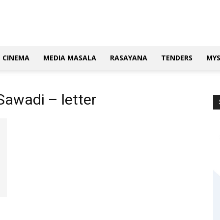
CINEMA
MEDIA MASALA
RASAYANA
TENDERS
MY
awadi – letter