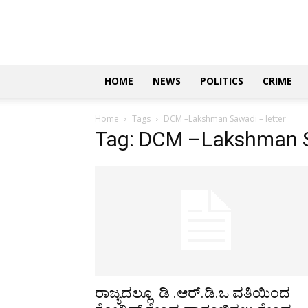
Updates
|
ಕನ್ನಡ
ನ್ಯೂಸ್
|
ಜಸ್ಟ್
HOME
NEWS
POLITICS
CRIME
ಕನ್ನಡ
Home
Tags
DCM –Lakshman Sawadi – letter
Tag: DCM –Lakshman S
ರಾಜ್ಯದಲ್ಲೂ ಡಿ .ಆರ್.ಡಿ.ಒ ವತಿಯಿಂದ