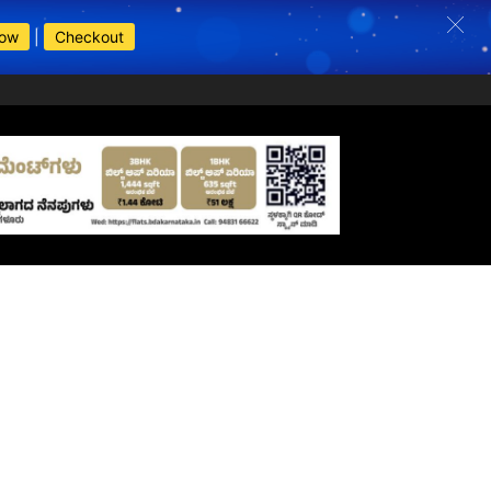
Now
|
Checkout