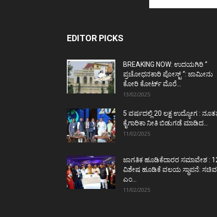
EDITOR PICKS
BREAKING NOW: ಉದಯಗಿರಿ “
ಪ್ರಚೋಧನಕಾರಿ ಪೋಸ್ಟ್‌ “: ಜಾಮೀನು
ಕೋರಿ ಕೋರ್ಟ್‌ ಮೊರೆ...
13/02/2025
5 ವರ್ಷದಲ್ಲಿ 20 ಲಕ್ಷ ಉದ್ಯೋಗ : ನೂ
ಕೈಗಾರಿಕಾ ನೀತಿ ಬಿಡುಗಡೆ ಮಾಡಿದ...
11/02/2025
ಜಾಗತಿಕ ಹೂಡಿಕೆದಾರರ ಸಮಾವೇಶ : 1
ವಿಶೇಷ ಹೂಡಿಕೆ ವಲಯ ಸ್ಥಾಪನೆ: ಸಚಿವ
ಎಂ...
11/02/2025