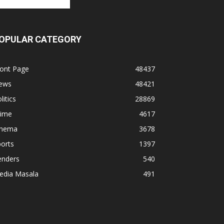
OPULAR CATEGORY
ront Page
48437
ews
48421
litics
28869
rime
4617
inema
3678
orts
1397
enders
540
edia Masala
491