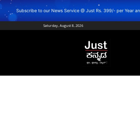
Subscribe to our News Service @ Just Rs. 399/- per Year 
Saturday, August 8, 2026
Just
Kannada
–
Online
Kannada
News
|
Breaking
Kannada
News
|
Karnataka
News
|
Live