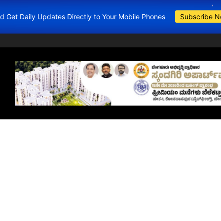
and Get Daily Updates Directly to Your Mobile Phones
Subscribe 
BDA Apartments