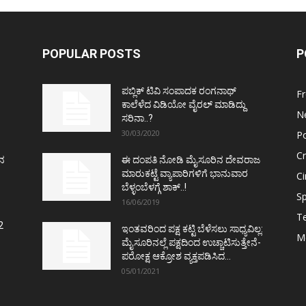
POPULAR POSTS
P
ಪಬ್ಲಿಕ್ ಟಿವಿ ಸಂಪಾದಕ ರಂಗನಾಥ್
F
ಕಾಲೆಳೆದ ವಿಡಿಯೋ ವೈರಲ್ ಮಾಡಿದ್ದು
N
ಸರಿನಾ..?
30/03/2020
Po
C
ತನ
ಈ ದಂಪತಿ ನೋಡಿ ಮೈಸೂರಿನ ದೇವರಾಜ
ಮಾರುಕಟ್ಟೆ ವ್ಯಾಪಾರಿಗಳಿಗೆ ಭಾನುವಾರ
C
ಬೆಳ್ಳಂಬೆಳಗ್ಗೆ ಶಾಕ್..!
Sp
16/06/2019
T
2
ಇಂತವರಿಂದ ಪಕ್ಷ ಕಟ್ಟಿ ಬೆಳೆಸಲು ಸಾಧ್ಯವಿಲ್ಲ:
M
ಮೈಸೂರಿನಲ್ಲೆ ಪಕ್ಷದಿಂದ ಉಚ್ಚಾಟಿಸುತ್ತೇನೆ-
ಪರೋಕ್ಷ ಆಕ್ರೋಶ ವ್ಯಕ್ತಪಡಿಸಿದ...
05/01/2021