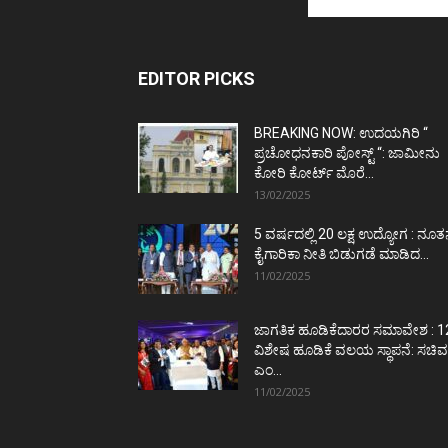
EDITOR PICKS
BREAKING NOW: ಉದಯಗಿರಿ “
ಪ್ರಚೋಧನಕಾರಿ ಪೋಸ್ಟ್‌ “: ಜಾಮೀನು
ಕೋರಿ ಕೋರ್ಟ್‌ ಮೊರೆ...
13/02/2025
5 ವರ್ಷದಲ್ಲಿ 20 ಲಕ್ಷ ಉದ್ಯೋಗ : ನೂ
ಕೈಗಾರಿಕಾ ನೀತಿ ಬಿಡುಗಡೆ ಮಾಡಿದ...
11/02/2025
ಜಾಗತಿಕ ಹೂಡಿಕೆದಾರರ ಸಮಾವೇಶ : 1
ವಿಶೇಷ ಹೂಡಿಕೆ ವಲಯ ಸ್ಥಾಪನೆ: ಸಚಿವ
ಎಂ...
11/02/2025