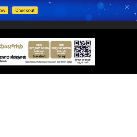
Now
|
Checkout