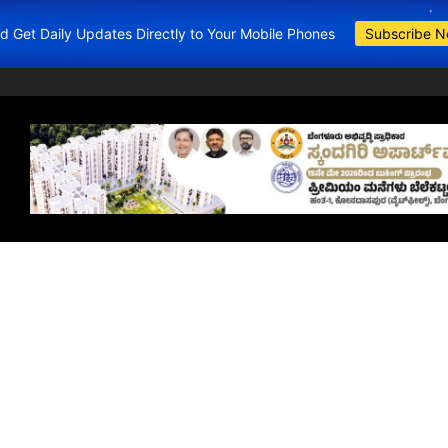
and Get Daily Updates Directly to Your Mobile Phones
Subscribe 
BDA Apartments