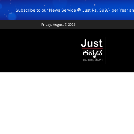
Subscribe to our News Service @ Just Rs. 399/- per Year 
Friday, August 7, 2026
Just
Kannada
–
Online
Kannada
News
|
Breaking
Kannada
News
|
Karnataka
News
|
Live