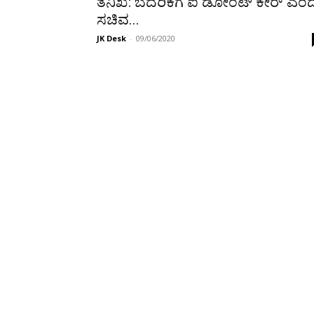
ತನಿಖೆ: ಬೆದರಿಕೆಗೆ ಐ ಡೋಂಟ್ ಕೇರ್ ಎಂ
ಸಚಿವ...
JK Desk
-
09/06/2020