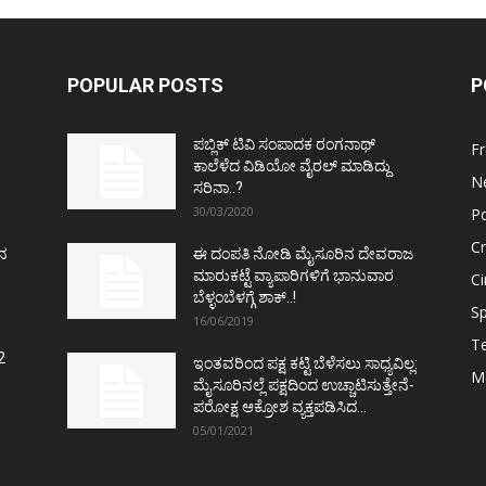
POPULAR POSTS
P
ಪಬ್ಲಿಕ್ ಟಿವಿ ಸಂಪಾದಕ ರಂಗನಾಥ್
F
ಕಾಲೆಳೆದ ವಿಡಿಯೋ ವೈರಲ್ ಮಾಡಿದ್ದು
N
ಸರಿನಾ..?
30/03/2020
Po
C
ತನ
ಈ ದಂಪತಿ ನೋಡಿ ಮೈಸೂರಿನ ದೇವರಾಜ
ಮಾರುಕಟ್ಟೆ ವ್ಯಾಪಾರಿಗಳಿಗೆ ಭಾನುವಾರ
C
ಬೆಳ್ಳಂಬೆಳಗ್ಗೆ ಶಾಕ್..!
Sp
16/06/2019
T
2
ಇಂತವರಿಂದ ಪಕ್ಷ ಕಟ್ಟಿ ಬೆಳೆಸಲು ಸಾಧ್ಯವಿಲ್ಲ:
M
ಮೈಸೂರಿನಲ್ಲೆ ಪಕ್ಷದಿಂದ ಉಚ್ಚಾಟಿಸುತ್ತೇನೆ-
ಪರೋಕ್ಷ ಆಕ್ರೋಶ ವ್ಯಕ್ತಪಡಿಸಿದ...
05/01/2021