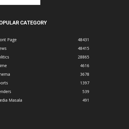
OPULAR CATEGORY
ront Page
48431
ews
48415
litics
28865
rime
4616
inema
3678
orts
1397
enders
539
edia Masala
491