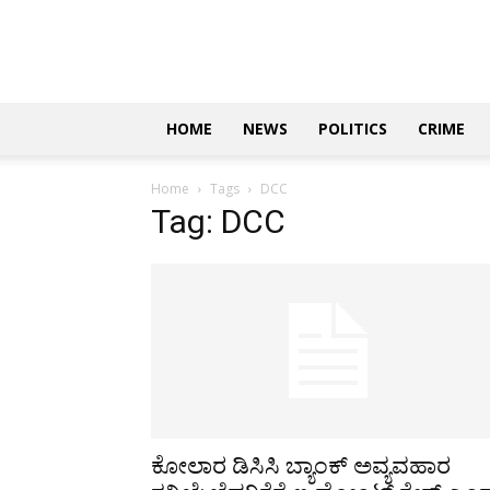
Updates
|
ಕನ್ನಡ
ನ್ಯೂಸ್
|
ಜಸ್ಟ್
HOME
NEWS
POLITICS
CRIME
ಕನ್ನಡ
Home
Tags
DCC
Tag: DCC
ಕೋಲಾರ ಡಿಸಿಸಿ ಬ್ಯಾಂಕ್ ಅವ್ಯವಹಾರ