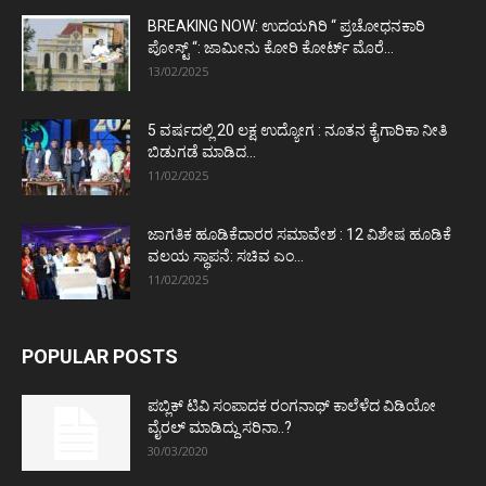
BREAKING NOW: ಉದಯಗಿರಿ “ ಪ್ರಚೋಧನಕಾರಿ
ಪೋಸ್ಟ್‌ “: ಜಾಮೀನು ಕೋರಿ ಕೋರ್ಟ್‌ ಮೊರೆ...
13/02/2025
5 ವರ್ಷದಲ್ಲಿ 20 ಲಕ್ಷ ಉದ್ಯೋಗ : ನೂತನ ಕೈಗಾರಿಕಾ ನೀತಿ
ಬಿಡುಗಡೆ ಮಾಡಿದ...
11/02/2025
ಜಾಗತಿಕ ಹೂಡಿಕೆದಾರರ ಸಮಾವೇಶ : 12 ವಿಶೇಷ ಹೂಡಿಕೆ
ವಲಯ ಸ್ಥಾಪನೆ: ಸಚಿವ ಎಂ...
11/02/2025
POPULAR POSTS
ಪಬ್ಲಿಕ್ ಟಿವಿ ಸಂಪಾದಕ ರಂಗನಾಥ್ ಕಾಲೆಳೆದ ವಿಡಿಯೋ
ವೈರಲ್ ಮಾಡಿದ್ದು ಸರಿನಾ..?
30/03/2020