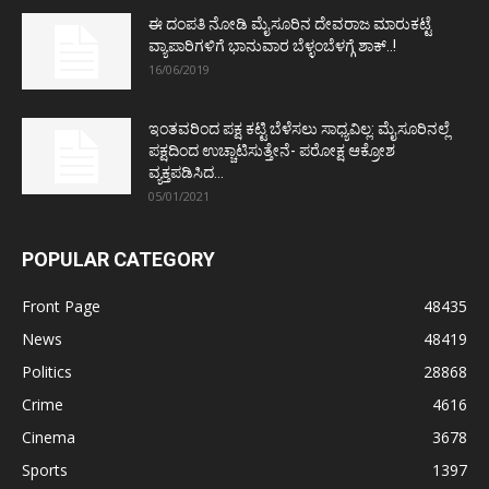
ಈ ದಂಪತಿ ನೋಡಿ ಮೈಸೂರಿನ ದೇವರಾಜ ಮಾರುಕಟ್ಟೆ
ವ್ಯಾಪಾರಿಗಳಿಗೆ ಭಾನುವಾರ ಬೆಳ್ಳಂಬೆಳಗ್ಗೆ ಶಾಕ್..!
16/06/2019
ಇಂತವರಿಂದ ಪಕ್ಷ ಕಟ್ಟಿ ಬೆಳೆಸಲು ಸಾಧ್ಯವಿಲ್ಲ: ಮೈಸೂರಿನಲ್ಲೆ
ಪಕ್ಷದಿಂದ ಉಚ್ಚಾಟಿಸುತ್ತೇನೆ- ಪರೋಕ್ಷ ಆಕ್ರೋಶ
ವ್ಯಕ್ತಪಡಿಸಿದ...
05/01/2021
POPULAR CATEGORY
Front Page
48435
News
48419
Politics
28868
Crime
4616
Cinema
3678
Sports
1397