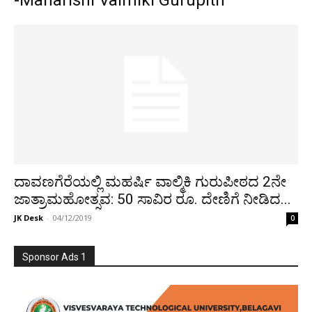
-Maharishi Valmiki Gurupith
ದಾವಣಗೆರೆಯಲ್ಲಿ ಮಹರ್ಷಿ ವಾಲ್ಮಿಕಿ ಗುರುಪೀಠದ 2ನೇ
ಜಾತ್ರಾಮಹೋತ್ಸವ: 50 ಸಾವಿರ ರೂ. ದೇಣಿಗೆ ನೀಡಿದ...
JK Desk
-
04/12/2019
0
Sponsor Ads 1