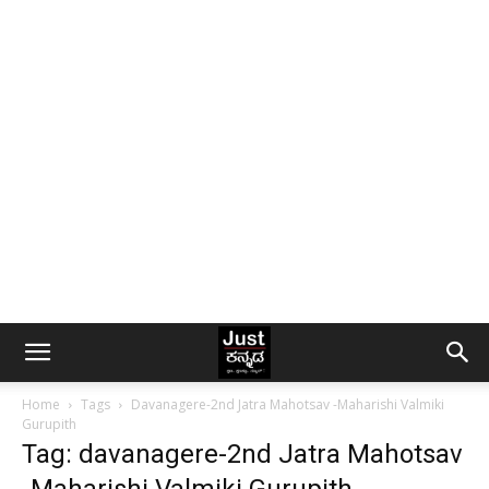
Home
Tags
Davanagere-2nd Jatra Mahotsav -Maharishi Valmiki
Gurupith
Tag: davanagere-2nd Jatra Mahotsav