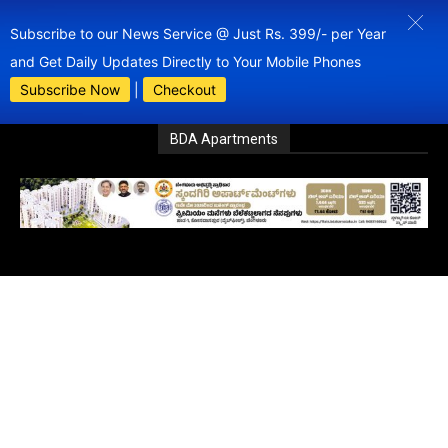
Subscribe to our News Service @ Just Rs. 399/- per Year
and Get Daily Updates Directly to Your Mobile Phones
Subscribe Now
|
Checkout
BDA Apartments