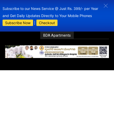
Subscribe to our News Service @ Just Rs. 399/- per Year
and Get Daily Updates Directly to Your Mobile Phones
Subscribe Now
|
Checkout
BDA Apartments