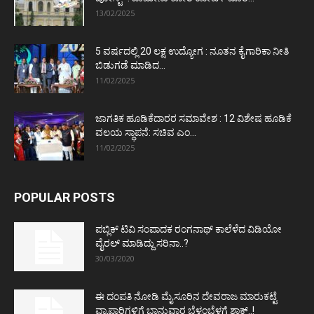
13/02/2025
5 ವರ್ಷದಲ್ಲಿ 20 ಲಕ್ಷ ಉದ್ಯೋಗ : ನೂತನ ಕೈಗಾರಿಕಾ ನೀತಿ
ಬಿಡುಗಡೆ ಮಾಡಿದ...
11/02/2025
ಜಾಗತಿಕ ಹೂಡಿಕೆದಾರರ ಸಮಾವೇಶ : 12 ವಿಶೇಷ ಹೂಡಿಕೆ
ವಲಯ ಸ್ಥಾಪನೆ: ಸಚಿವ ಎಂ...
11/02/2025
POPULAR POSTS
ಪಬ್ಲಿಕ್ ಟಿವಿ ಸಂಪಾದಕ ರಂಗನಾಥ್ ಕಾಲೆಳೆದ ವಿಡಿಯೋ
ವೈರಲ್ ಮಾಡಿದ್ದು ಸರಿನಾ..?
30/03/2020
ಈ ದಂಪತಿ ನೋಡಿ ಮೈಸೂರಿನ ದೇವರಾಜ ಮಾರುಕಟ್ಟೆ
ವ್ಯಾಪಾರಿಗಳಿಗೆ ಭಾನುವಾರ ಬೆಳ್ಳಂಬೆಳಗ್ಗೆ ಶಾಕ್..!