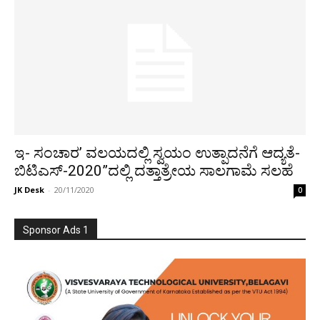
ಇ- ಸಂಚಾರ’ ವಲಯದಲ್ಲಿ ಸ್ವಯಂ ಉತ್ಪಾದನೆಗೆ ಆದ್ಯತೆ-
ಬಿಟಿಎಸ್-2020”ದಲ್ಲಿ ದತ್ತಾತ್ರೇಯ ಸಾಲಗಾಮೆ ಸಲಹೆ
JK Desk
-
20/11/2020
0
Sponsor Ads 1