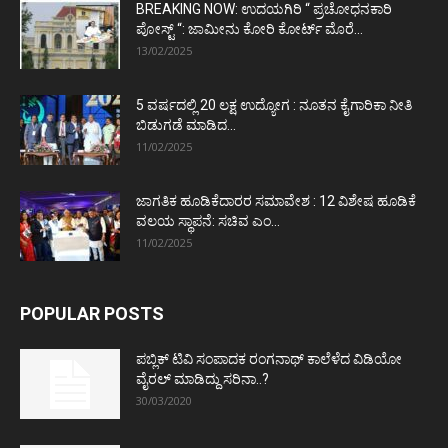
BREAKING NOW: ಉದಯಗಿರಿ “ ಪ್ರಚೋಧನಕಾರಿ
ಪೋಸ್ಟ್‌ “: ಜಾಮೀನು ಕೋರಿ ಕೋರ್ಟ್‌ ಮೊರೆ...
13/02/2025
5 ವರ್ಷದಲ್ಲಿ 20 ಲಕ್ಷ ಉದ್ಯೋಗ : ನೂತನ ಕೈಗಾರಿಕಾ ನೀತಿ
ಬಿಡುಗಡೆ ಮಾಡಿದ...
11/02/2025
ಜಾಗತಿಕ ಹೂಡಿಕೆದಾರರ ಸಮಾವೇಶ : 12 ವಿಶೇಷ ಹೂಡಿಕೆ
ವಲಯ ಸ್ಥಾಪನೆ: ಸಚಿವ ಎಂ...
11/02/2025
POPULAR POSTS
ಪಬ್ಲಿಕ್ ಟಿವಿ ಸಂಪಾದಕ ರಂಗನಾಥ್ ಕಾಲೆಳೆದ ವಿಡಿಯೋ
ವೈರಲ್ ಮಾಡಿದ್ದು ಸರಿನಾ..?
30/03/2020