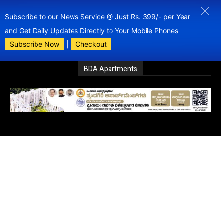
Subscribe to our News Service @ Just Rs. 399/- per Year
and Get Daily Updates Directly to Your Mobile Phones
Subscribe Now
|
Checkout
BDA Apartments