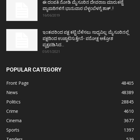
ಈ ದಂಪತಿ ನೋಡಿ ಮೈಸೂರಿನ ದೇವರಾಜ ಮಾರುಕಟ್ಟೆ
ವ್ಯಾಪಾರಿಗಳಿಗೆ ಭಾನುವಾರ ಬೆಳ್ಳಂಬೆಳಗ್ಗೆ ಶಾಕ್..!
16/06/2019
ಇಂತವರಿಂದ ಪಕ್ಷ ಕಟ್ಟಿ ಬೆಳೆಸಲು ಸಾಧ್ಯವಿಲ್ಲ: ಮೈಸೂರಿನಲ್ಲೆ
ಪಕ್ಷದಿಂದ ಉಚ್ಚಾಟಿಸುತ್ತೇನೆ- ಪರೋಕ್ಷ ಆಕ್ರೋಶ
ವ್ಯಕ್ತಪಡಿಸಿದ...
05/01/2021
POPULAR CATEGORY
Front Page
48405
News
48389
Politics
28845
Crime
4610
Cinema
3677
Sports
1397
Tenders
539