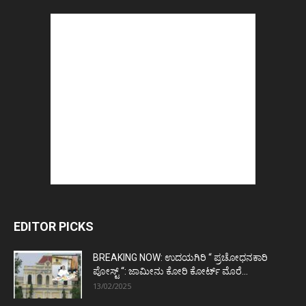
EDITOR PICKS
BREAKING NOW: ಉದಯಗಿರಿ “ ಪ್ರಚೋಧನಕಾರಿ
ಪೋಸ್ಟ್‌ “: ಜಾಮೀನು ಕೋರಿ ಕೋರ್ಟ್‌ ಮೊರೆ...
13/02/2025