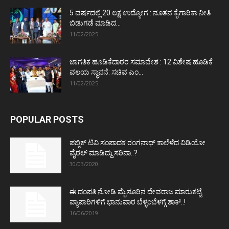
5 ವರ್ಷದಲ್ಲಿ 20 ಲಕ್ಷ ಉದ್ಯೋಗ : ನೂತನ ಕೈಗಾರಿಕಾ ನೀತಿ
ಬಿಡುಗಡೆ ಮಾಡಿದ...
11/02/2025
ಜಾಗತಿಕ ಹೂಡಿಕೆದಾರರ ಸಮಾವೇಶ : 12 ವಿಶೇಷ ಹೂಡಿಕೆ
ವಲಯ ಸ್ಥಾಪನೆ: ಸಚಿವ ಎಂ...
11/02/2025
POPULAR POSTS
ಪಬ್ಲಿಕ್ ಟಿವಿ ಸಂಪಾದಕ ರಂಗನಾಥ್ ಕಾಲೆಳೆದ ವಿಡಿಯೋ
ವೈರಲ್ ಮಾಡಿದ್ದು ಸರಿನಾ..?
30/03/2020
ಈ ದಂಪತಿ ನೋಡಿ ಮೈಸೂರಿನ ದೇವರಾಜ ಮಾರುಕಟ್ಟೆ
ವ್ಯಾಪಾರಿಗಳಿಗೆ ಭಾನುವಾರ ಬೆಳ್ಳಂಬೆಳಗ್ಗೆ ಶಾಕ್..!
16/06/2019