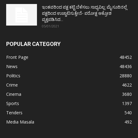
ಇಂತವರಿಂದ ಪಕ್ಷ ಕಟ್ಟಿ ಬೆಳೆಸಲು ಸಾಧ್ಯವಿಲ್ಲ: ಮೈಸೂರಿನಲ್ಲೆ
ಪಕ್ಷದಿಂದ ಉಚ್ಚಾಟಿಸುತ್ತೇನೆ- ಪರೋಕ್ಷ ಆಕ್ರೋಶ
ವ್ಯಕ್ತಪಡಿಸಿದ...
05/01/2021
POPULAR CATEGORY
Front Page
48452
News
48436
Politics
28880
Crime
4622
Cinema
3680
Sports
1397
Tenders
540
Media Masala
492