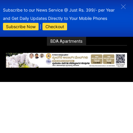
Subscribe to our News Service @ Just Rs. 399/- per Year
and Get Daily Updates Directly to Your Mobile Phones
Subscribe Now
|
Checkout
BDA Apartments