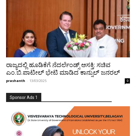
ರಾಜ್ಯದಲ್ಲಿ ಹೂಡಿಕೆಗೆ ನೆದರ್ಲೆಂಡ್ಸ್‌ ಆಸಕ್ತಿ: ಸಚಿವ
ಎಂ.ಬಿ.ಪಾಟೀಲ್ ಭೇಟಿ ಮಾಡಿದ ಕಾನ್ಸುಲ್ ಜನರಲ್
prashanth
-
13/03/2025
0
Sponsor Ads 1