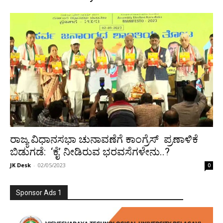
ರಾಜ್ಯ ವಿಧಾನಸಭಾ ಚುನಾವಣೆಗೆ ಕಾಂಗ್ರೆಸ್ ಪ್ರಣಾಳಿಕೆ
ಬಿಡುಗಡೆ: ‘ಕೈ’ ನೀಡಿರುವ ಭರವಸೆಗಳೇನು..?
JK Desk
-
02/05/2023
0
Sponsor Ads 1