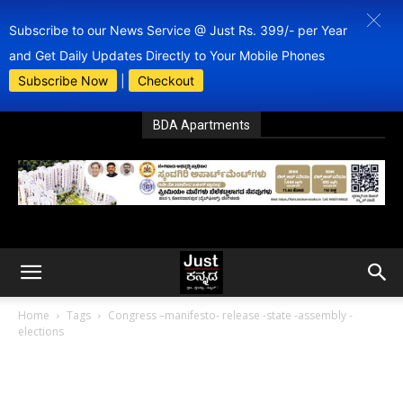
Subscribe to our News Service @ Just Rs. 399/- per Year
and Get Daily Updates Directly to Your Mobile Phones
Subscribe Now
|
Checkout
BDA Apartments
Home
Tags
Congress –manifesto- release -state -assembly -
elections