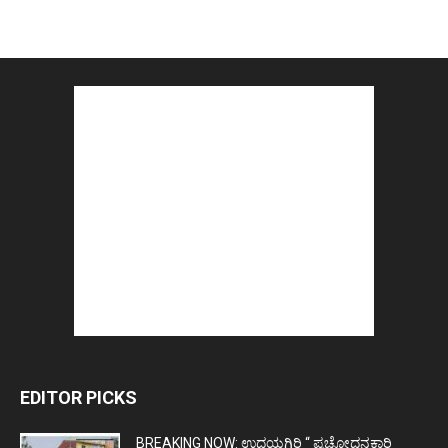
EDITOR PICKS
BREAKING NOW: ಉದಯಗಿರಿ “ ಪ್ರಚೋಧನಕಾರಿ