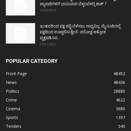
ವ್ಯಾಪಾರಿಗಳಿಗೆ ಭಾನುವಾರ ಬೆಳ್ಳಂಬೆಳಗ್ಗೆ ಶಾಕ್..!
16/06/2019
ಇಂತವರಿಂದ ಪಕ್ಷ ಕಟ್ಟಿ ಬೆಳೆಸಲು ಸಾಧ್ಯವಿಲ್ಲ: ಮೈಸೂರಿನಲ್ಲೆ
ಪಕ್ಷದಿಂದ ಉಚ್ಚಾಟಿಸುತ್ತೇನೆ- ಪರೋಕ್ಷ ಆಕ್ರೋಶ
ವ್ಯಕ್ತಪಡಿಸಿದ...
05/01/2021
POPULAR CATEGORY
Front Page
48452
News
48436
Politics
28880
Crime
4622
Cinema
3680
Sports
1397
Tenders
540