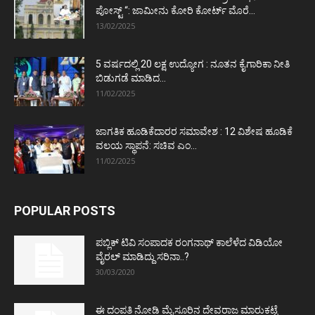
ಪೋಸ್ಟ್‌ “: ಜಾಮೀನು ಕೋರಿ ಕೋರ್ಟ್‌ ಮೊರೆ...
13/02/2025
5 ವರ್ಷದಲ್ಲಿ 20 ಲಕ್ಷ ಉದ್ಯೋಗ : ನೂತನ ಕೈಗಾರಿಕಾ ನೀತಿ
ಬಿಡುಗಡೆ ಮಾಡಿದ...
11/02/2025
ಜಾಗತಿಕ ಹೂಡಿಕೆದಾರರ ಸಮಾವೇಶ : 12 ವಿಶೇಷ ಹೂಡಿಕೆ
ವಲಯ ಸ್ಥಾಪನೆ: ಸಚಿವ ಎಂ...
11/02/2025
POPULAR POSTS
ಪಬ್ಲಿಕ್ ಟಿವಿ ಸಂಪಾದಕ ರಂಗನಾಥ್ ಕಾಲೆಳೆದ ವಿಡಿಯೋ
ವೈರಲ್ ಮಾಡಿದ್ದು ಸರಿನಾ..?
30/03/2020
ಈ ದಂಪತಿ ನೋಡಿ ಮೈಸೂರಿನ ದೇವರಾಜ ಮಾರುಕಟ್ಟೆ