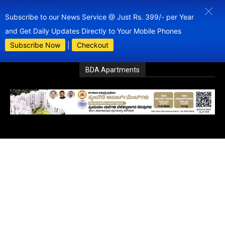
Subscribe to our News Service @ Just Rs. 399/- per Year
and Get Daily Updates Directly to Your Mobile Phones
Subscribe Now
|
Checkout
BDA Apartments