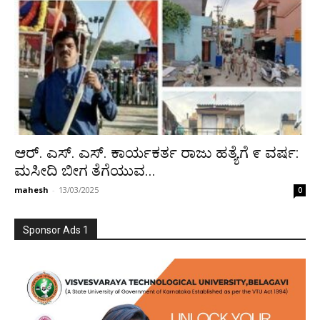
ಆರ್. ಎಸ್.‌ ಎಸ್.‌ ಕಾರ್ಯಕರ್ತ ರಾಜು ಹತ್ಯೆಗೆ ೯ ವರ್ಷ:
ಮಸೀದಿ ಬೀಗ ತೆಗೆಯುವ...
mahesh
-
13/03/2025
0
Sponsor Ads 1