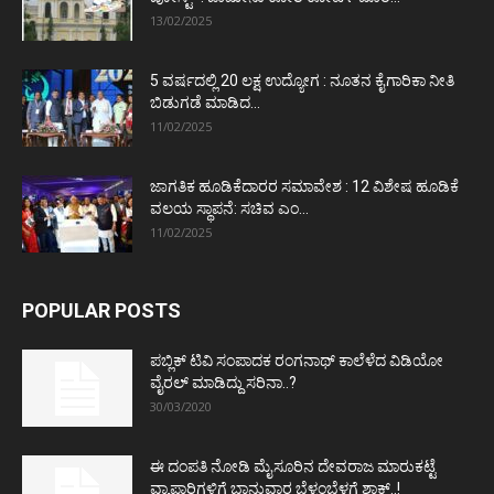
13/02/2025
5 ವರ್ಷದಲ್ಲಿ 20 ಲಕ್ಷ ಉದ್ಯೋಗ : ನೂತನ ಕೈಗಾರಿಕಾ ನೀತಿ
ಬಿಡುಗಡೆ ಮಾಡಿದ...
11/02/2025
ಜಾಗತಿಕ ಹೂಡಿಕೆದಾರರ ಸಮಾವೇಶ : 12 ವಿಶೇಷ ಹೂಡಿಕೆ
ವಲಯ ಸ್ಥಾಪನೆ: ಸಚಿವ ಎಂ...
11/02/2025
POPULAR POSTS
ಪಬ್ಲಿಕ್ ಟಿವಿ ಸಂಪಾದಕ ರಂಗನಾಥ್ ಕಾಲೆಳೆದ ವಿಡಿಯೋ
ವೈರಲ್ ಮಾಡಿದ್ದು ಸರಿನಾ..?
30/03/2020
ಈ ದಂಪತಿ ನೋಡಿ ಮೈಸೂರಿನ ದೇವರಾಜ ಮಾರುಕಟ್ಟೆ
ವ್ಯಾಪಾರಿಗಳಿಗೆ ಭಾನುವಾರ ಬೆಳ್ಳಂಬೆಳಗ್ಗೆ ಶಾಕ್..!