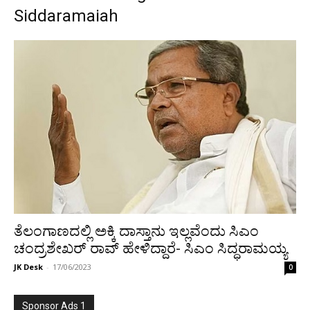
Siddaramaiah
ತೆಲಂಗಾಣದಲ್ಲಿ ಅಕ್ಕಿ ದಾಸ್ತಾನು ಇಲ್ಲವೆಂದು ಸಿಎಂ
ಚಂದ್ರಶೇಖರ್ ರಾವ್ ಹೇಳಿದ್ದಾರೆ- ಸಿಎಂ ಸಿದ್ಧರಾಮಯ್ಯ
JK Desk
-
17/06/2023
0
Sponsor Ads 1