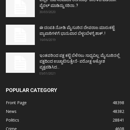
ವೈರಲ್ ಮಾಡಿದ್ದು ಸರಿನಾ..?
30/03/2020
ಈ ದಂಪತಿ ನೋಡಿ ಮೈಸೂರಿನ ದೇವರಾಜ ಮಾರುಕಟ್ಟೆ
ವ್ಯಾಪಾರಿಗಳಿಗೆ ಭಾನುವಾರ ಬೆಳ್ಳಂಬೆಳಗ್ಗೆ ಶಾಕ್..!
16/06/2019
ಇಂತವರಿಂದ ಪಕ್ಷ ಕಟ್ಟಿ ಬೆಳೆಸಲು ಸಾಧ್ಯವಿಲ್ಲ: ಮೈಸೂರಿನಲ್ಲೆ
ಪಕ್ಷದಿಂದ ಉಚ್ಚಾಟಿಸುತ್ತೇನೆ- ಪರೋಕ್ಷ ಆಕ್ರೋಶ
ವ್ಯಕ್ತಪಡಿಸಿದ...
05/01/2021
POPULAR CATEGORY
Front Page
48398
News
48382
Politics
28841
Crime
4608