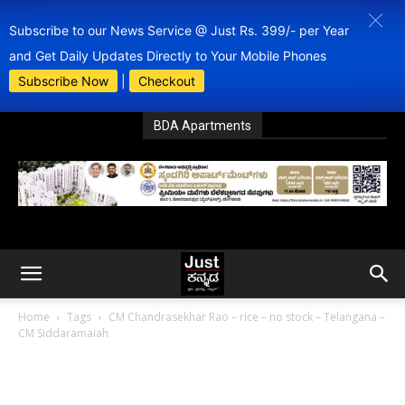
Subscribe to our News Service @ Just Rs. 399/- per Year
and Get Daily Updates Directly to Your Mobile Phones
Subscribe Now
|
Checkout
BDA Apartments
Home
Tags
CM Chandrasekhar Rao – rice – no stock – Telangana –
CM Siddaramaiah