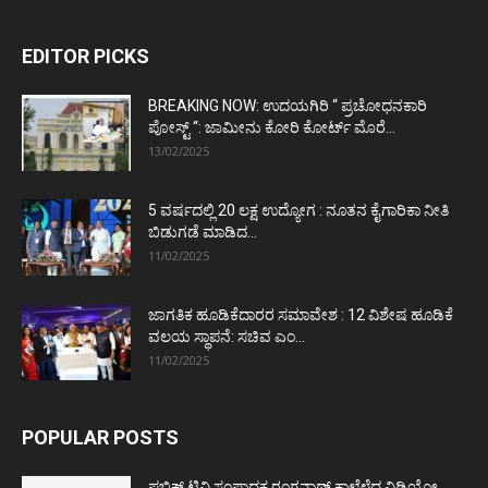
EDITOR PICKS
BREAKING NOW: ಉದಯಗಿರಿ “ ಪ್ರಚೋಧನಕಾರಿ
ಪೋಸ್ಟ್‌ “: ಜಾಮೀನು ಕೋರಿ ಕೋರ್ಟ್‌ ಮೊರೆ...
13/02/2025
5 ವರ್ಷದಲ್ಲಿ 20 ಲಕ್ಷ ಉದ್ಯೋಗ : ನೂತನ ಕೈಗಾರಿಕಾ ನೀತಿ
ಬಿಡುಗಡೆ ಮಾಡಿದ...
11/02/2025
ಜಾಗತಿಕ ಹೂಡಿಕೆದಾರರ ಸಮಾವೇಶ : 12 ವಿಶೇಷ ಹೂಡಿಕೆ
ವಲಯ ಸ್ಥಾಪನೆ: ಸಚಿವ ಎಂ...
11/02/2025
POPULAR POSTS
ಪಬ್ಲಿಕ್ ಟಿವಿ ಸಂಪಾದಕ ರಂಗನಾಥ್ ಕಾಲೆಳೆದ ವಿಡಿಯೋ