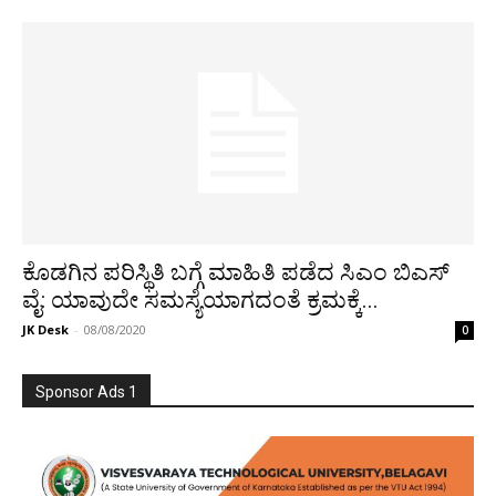
ಕೊಡಗಿನ ಪರಿಸ್ಥಿತಿ ಬಗ್ಗೆ ಮಾಹಿತಿ ಪಡೆದ ಸಿಎಂ ಬಿಎಸ್
ವೈ: ಯಾವುದೇ ಸಮಸ್ಯೆಯಾಗದಂತೆ ಕ್ರಮಕ್ಕೆ...
JK Desk
-
08/08/2020
0
Sponsor Ads 1