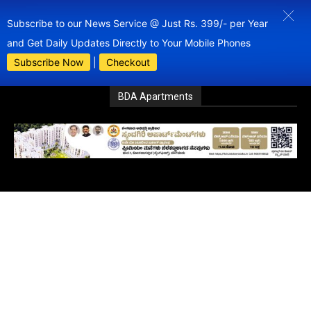
Subscribe to our News Service @ Just Rs. 399/- per Year
and Get Daily Updates Directly to Your Mobile Phones
Subscribe Now
|
Checkout
BDA Apartments