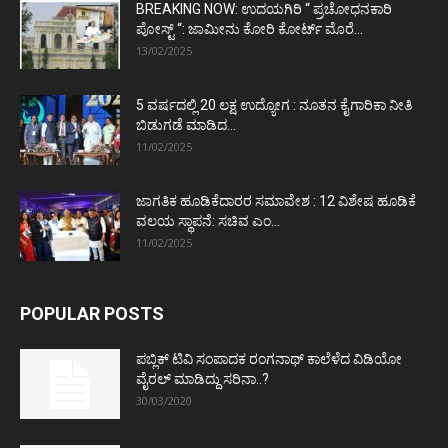
BREAKING NOW: ಉದಯಗಿರಿ “ ಪ್ರಚೋಧನಕಾರಿ
ಪೋಸ್ಟ್‌ “: ಜಾಮೀನು ಕೋರಿ ಕೋರ್ಟ್‌ ಮೊರೆ...
13/02/2025
5 ವರ್ಷದಲ್ಲಿ 20 ಲಕ್ಷ ಉದ್ಯೋಗ : ನೂತನ ಕೈಗಾರಿಕಾ ನೀತಿ
ಬಿಡುಗಡೆ ಮಾಡಿದ...
11/02/2025
ಜಾಗತಿಕ ಹೂಡಿಕೆದಾರರ ಸಮಾವೇಶ : 12 ವಿಶೇಷ ಹೂಡಿಕೆ
ವಲಯ ಸ್ಥಾಪನೆ: ಸಚಿವ ಎಂ...
11/02/2025
POPULAR POSTS
ಪಬ್ಲಿಕ್ ಟಿವಿ ಸಂಪಾದಕ ರಂಗನಾಥ್ ಕಾಲೆಳೆದ ವಿಡಿಯೋ
ವೈರಲ್ ಮಾಡಿದ್ದು ಸರಿನಾ..?
30/03/2020