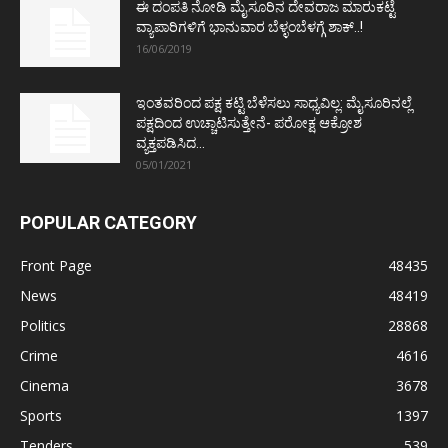
ಈ ದಂಪತಿ ನೋಡಿ ಮೈಸೂರಿನ ದೇವರಾಜ ಮಾರುಕಟ್ಟೆ
ವ್ಯಾಪಾರಿಗಳಿಗೆ ಭಾನುವಾರ ಬೆಳ್ಳಂಬೆಳಗ್ಗೆ ಶಾಕ್..!
16/06/2019
ಇಂತವರಿಂದ ಪಕ್ಷ ಕಟ್ಟಿ ಬೆಳೆಸಲು ಸಾಧ್ಯವಿಲ್ಲ: ಮೈಸೂರಿನಲ್ಲೆ
ಪಕ್ಷದಿಂದ ಉಚ್ಚಾಟಿಸುತ್ತೇನೆ- ಪರೋಕ್ಷ ಆಕ್ರೋಶ
ವ್ಯಕ್ತಪಡಿಸಿದ...
05/01/2021
POPULAR CATEGORY
Front Page
48435
News
48419
Politics
28868
Crime
4616
Cinema
3678
Sports
1397
Tenders
539