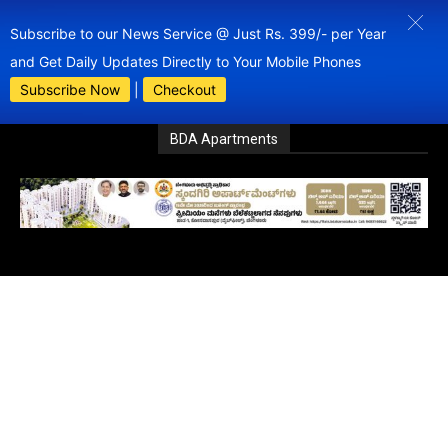
Subscribe to our News Service @ Just Rs. 399/- per Year
and Get Daily Updates Directly to Your Mobile Phones
Subscribe Now
|
Checkout
BDA Apartments