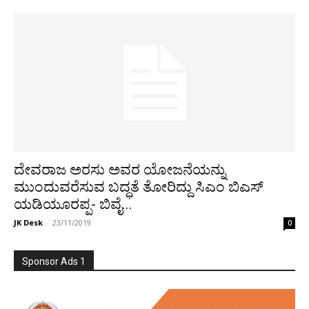
ದೇವರಾಜ ಅರಸು ಅವರ ಯೋಜನೆಯನ್ನು
ಮುಂದುವರೆಸುವ ಬದ್ಧತೆ ತೋರಿದ್ದು ಸಿಎಂ ಬಿಎಸ್
ಯಡಿಯೂರಪ್ಪ- ಬಿವೈ...
JK Desk
-
23/11/2019
0
Sponsor Ads 1