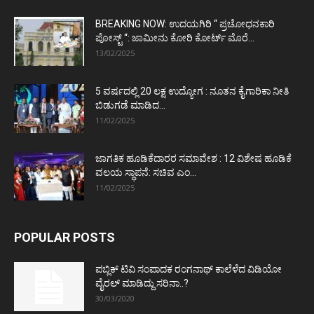
BREAKING NOW: ಉದಯಗಿರಿ “ ಪ್ರಚೋಧನಕಾರಿ
ಪೋಸ್ಟ್‌ “: ಜಾಮೀನು ಕೋರಿ ಕೋರ್ಟ್‌ ಮೊರೆ...
13/02/2025
5 ವರ್ಷದಲ್ಲಿ 20 ಲಕ್ಷ ಉದ್ಯೋಗ : ನೂತನ ಕೈಗಾರಿಕಾ ನೀತಿ
ಬಿಡುಗಡೆ ಮಾಡಿದ...
11/02/2025
ಜಾಗತಿಕ ಹೂಡಿಕೆದಾರರ ಸಮಾವೇಶ : 12 ವಿಶೇಷ ಹೂಡಿಕೆ
ವಲಯ ಸ್ಥಾಪನೆ: ಸಚಿವ ಎಂ...
11/02/2025
POPULAR POSTS
ಪಬ್ಲಿಕ್ ಟಿವಿ ಸಂಪಾದಕ ರಂಗನಾಥ್ ಕಾಲೆಳೆದ ವಿಡಿಯೋ
ವೈರಲ್ ಮಾಡಿದ್ದು ಸರಿನಾ..?
30/03/2020