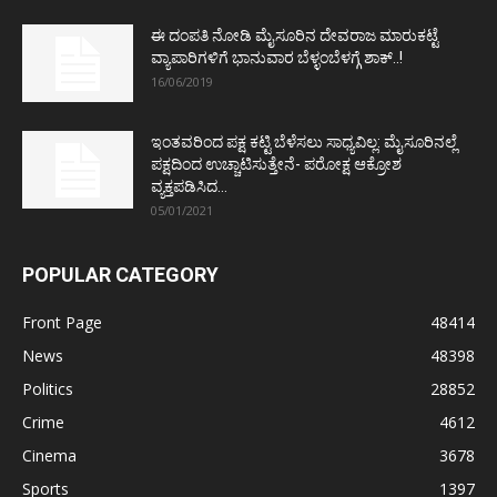
ಈ ದಂಪತಿ ನೋಡಿ ಮೈಸೂರಿನ ದೇವರಾಜ ಮಾರುಕಟ್ಟೆ
ವ್ಯಾಪಾರಿಗಳಿಗೆ ಭಾನುವಾರ ಬೆಳ್ಳಂಬೆಳಗ್ಗೆ ಶಾಕ್..!
16/06/2019
ಇಂತವರಿಂದ ಪಕ್ಷ ಕಟ್ಟಿ ಬೆಳೆಸಲು ಸಾಧ್ಯವಿಲ್ಲ: ಮೈಸೂರಿನಲ್ಲೆ
ಪಕ್ಷದಿಂದ ಉಚ್ಚಾಟಿಸುತ್ತೇನೆ- ಪರೋಕ್ಷ ಆಕ್ರೋಶ
ವ್ಯಕ್ತಪಡಿಸಿದ...
05/01/2021
POPULAR CATEGORY
Front Page
48414
News
48398
Politics
28852
Crime
4612
Cinema
3678
Sports
1397