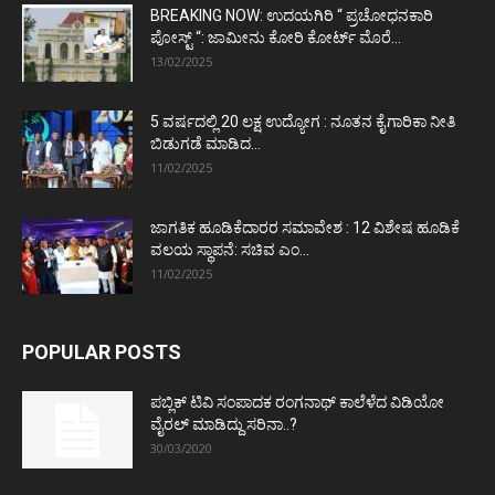
BREAKING NOW: ಉದಯಗಿರಿ “ ಪ್ರಚೋಧನಕಾರಿ
ಪೋಸ್ಟ್‌ “: ಜಾಮೀನು ಕೋರಿ ಕೋರ್ಟ್‌ ಮೊರೆ...
13/02/2025
5 ವರ್ಷದಲ್ಲಿ 20 ಲಕ್ಷ ಉದ್ಯೋಗ : ನೂತನ ಕೈಗಾರಿಕಾ ನೀತಿ
ಬಿಡುಗಡೆ ಮಾಡಿದ...
11/02/2025
ಜಾಗತಿಕ ಹೂಡಿಕೆದಾರರ ಸಮಾವೇಶ : 12 ವಿಶೇಷ ಹೂಡಿಕೆ
ವಲಯ ಸ್ಥಾಪನೆ: ಸಚಿವ ಎಂ...
11/02/2025
POPULAR POSTS
ಪಬ್ಲಿಕ್ ಟಿವಿ ಸಂಪಾದಕ ರಂಗನಾಥ್ ಕಾಲೆಳೆದ ವಿಡಿಯೋ
ವೈರಲ್ ಮಾಡಿದ್ದು ಸರಿನಾ..?
30/03/2020