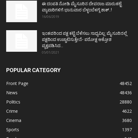
ಈ ದಂಪತಿ ನೋಡಿ ಮೈಸೂರಿನ ದೇವರಾಜ ಮಾರುಕಟ್ಟೆ
ವ್ಯಾಪಾರಿಗಳಿಗೆ ಭಾನುವಾರ ಬೆಳ್ಳಂಬೆಳಗ್ಗೆ ಶಾಕ್..!
16/06/2019
ಇಂತವರಿಂದ ಪಕ್ಷ ಕಟ್ಟಿ ಬೆಳೆಸಲು ಸಾಧ್ಯವಿಲ್ಲ: ಮೈಸೂರಿನಲ್ಲೆ
ಪಕ್ಷದಿಂದ ಉಚ್ಚಾಟಿಸುತ್ತೇನೆ- ಪರೋಕ್ಷ ಆಕ್ರೋಶ
ವ್ಯಕ್ತಪಡಿಸಿದ...
05/01/2021
POPULAR CATEGORY
Front Page
48452
News
48436
Politics
28880
Crime
4622
Cinema
3680
Sports
1397