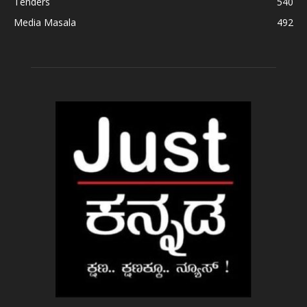
Tenders
540
Media Masala
492