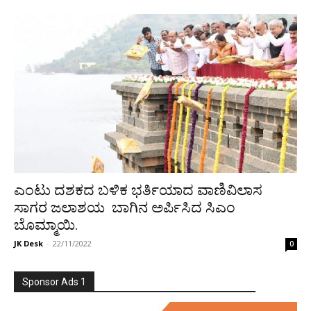
ಎಂಟು ದಶಕದ ಬಳಿಕ ಭರ್ತಿಯಾದ ವಾಣಿವಿಲಾಸ
ಸಾಗರ ಜಲಾಶಯ ಬಾಗಿನ ಅರ್ಪಿಸಿದ ಸಿಎಂ
ಬೊಮ್ಮಾಯಿ.
JK Desk
-
22/11/2022
0
Sponsor Ads 1