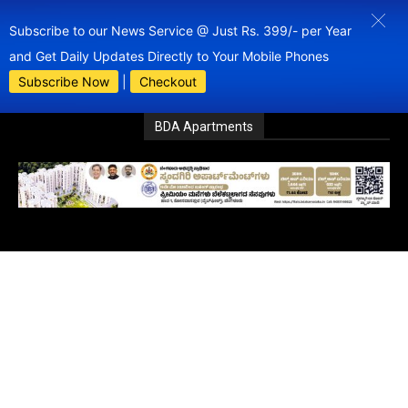
Subscribe to our News Service @ Just Rs. 399/- per Year
and Get Daily Updates Directly to Your Mobile Phones
Subscribe Now
|
Checkout
BDA Apartments