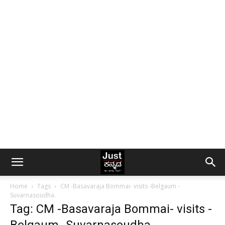
Home
Tags
CM -Basavaraja Bommai- visits -Belgaum -
Suvarnasoudha.
Tag: CM -Basavaraja Bommai- visits -