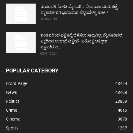
ಈ ದಂಪತಿ ನೋಡಿ ಮೈಸೂರಿನ ದೇವರಾಜ ಮಾರುಕಟ್ಟೆ
ವ್ಯಾಪಾರಿಗಳಿಗೆ ಭಾನುವಾರ ಬೆಳ್ಳಂಬೆಳಗ್ಗೆ ಶಾಕ್..!
16/06/2019
ಇಂತವರಿಂದ ಪಕ್ಷ ಕಟ್ಟಿ ಬೆಳೆಸಲು ಸಾಧ್ಯವಿಲ್ಲ: ಮೈಸೂರಿನಲ್ಲೆ
ಪಕ್ಷದಿಂದ ಉಚ್ಚಾಟಿಸುತ್ತೇನೆ- ಪರೋಕ್ಷ ಆಕ್ರೋಶ
ವ್ಯಕ್ತಪಡಿಸಿದ...
05/01/2021
POPULAR CATEGORY
Front Page
48424
News
48408
Politics
28859
Crime
4615
Cinema
3678
Sports
1397