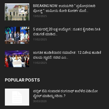
BREAKING NOW: ಉದಯಗಿರಿ “ ಪ್ರಚೋಧನಕಾರಿ
ಪೋಸ್ಟ್‌ “: ಜಾಮೀನು ಕೋರಿ ಕೋರ್ಟ್‌ ಮೊರೆ...
13/02/2025
5 ವರ್ಷದಲ್ಲಿ 20 ಲಕ್ಷ ಉದ್ಯೋಗ : ನೂತನ ಕೈಗಾರಿಕಾ ನೀತಿ
ಬಿಡುಗಡೆ ಮಾಡಿದ...
11/02/2025
ಜಾಗತಿಕ ಹೂಡಿಕೆದಾರರ ಸಮಾವೇಶ : 12 ವಿಶೇಷ ಹೂಡಿಕೆ
ವಲಯ ಸ್ಥಾಪನೆ: ಸಚಿವ ಎಂ...
11/02/2025
POPULAR POSTS
ಪಬ್ಲಿಕ್ ಟಿವಿ ಸಂಪಾದಕ ರಂಗನಾಥ್ ಕಾಲೆಳೆದ ವಿಡಿಯೋ
ವೈರಲ್ ಮಾಡಿದ್ದು ಸರಿನಾ..?
30/03/2020