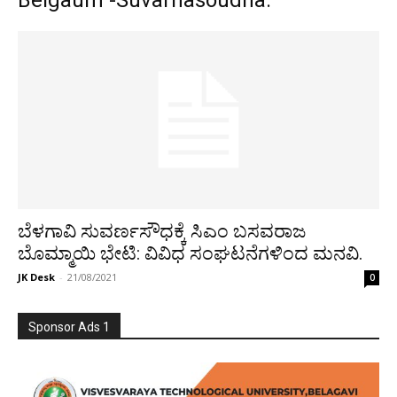
Belgaum -Suvarnasoudha.
ಬೆಳಗಾವಿ ಸುವರ್ಣಸೌಧಕ್ಕೆ ಸಿಎಂ ಬಸವರಾಜ
ಬೊಮ್ಮಾಯಿ ಭೇಟಿ: ವಿವಿಧ ಸಂಘಟನೆಗಳಿಂದ ಮನವಿ.
JK Desk
-
21/08/2021
0
Sponsor Ads 1