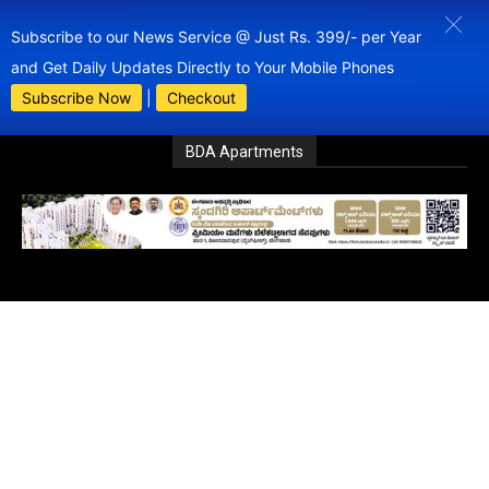
Subscribe to our News Service @ Just Rs. 399/- per Year
and Get Daily Updates Directly to Your Mobile Phones
Subscribe Now
|
Checkout
BDA Apartments