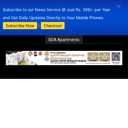
Subscribe to our News Service @ Just Rs. 399/- per Year
and Get Daily Updates Directly to Your Mobile Phones
Subscribe Now
|
Checkout
BDA Apartments