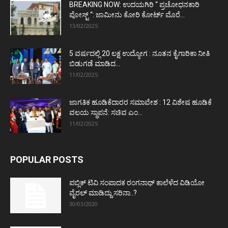
BREAKING NOW: ಉದಯಗಿರಿ “ ಪ್ರಚೋಧನಕಾರಿ
ಪೋಸ್ಟ್‌ “: ಜಾಮೀನು ಕೋರಿ ಕೋರ್ಟ್‌ ಮೊರೆ...
13/02/2025
5 ವರ್ಷದಲ್ಲಿ 20 ಲಕ್ಷ ಉದ್ಯೋಗ : ನೂತನ ಕೈಗಾರಿಕಾ ನೀತಿ
ಬಿಡುಗಡೆ ಮಾಡಿದ...
11/02/2025
ಜಾಗತಿಕ ಹೂಡಿಕೆದಾರರ ಸಮಾವೇಶ : 12 ವಿಶೇಷ ಹೂಡಿಕೆ
ವಲಯ ಸ್ಥಾಪನೆ: ಸಚಿವ ಎಂ...
11/02/2025
POPULAR POSTS
ಪಬ್ಲಿಕ್ ಟಿವಿ ಸಂಪಾದಕ ರಂಗನಾಥ್ ಕಾಲೆಳೆದ ವಿಡಿಯೋ
ವೈರಲ್ ಮಾಡಿದ್ದು ಸರಿನಾ..?
30/03/2020