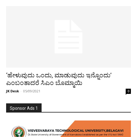
‘ಹೇಳುವುದು ಒಂದು, ಮಾಡುವುದು ಇನ್ನೊಂದು’
ಎಂಬಂತಾದರೆ ಸಿಎಂ ಬೊಮ್ಮಾಯಿ
JK Desk
-
05/09/2021
0
Sponsor Ads 1