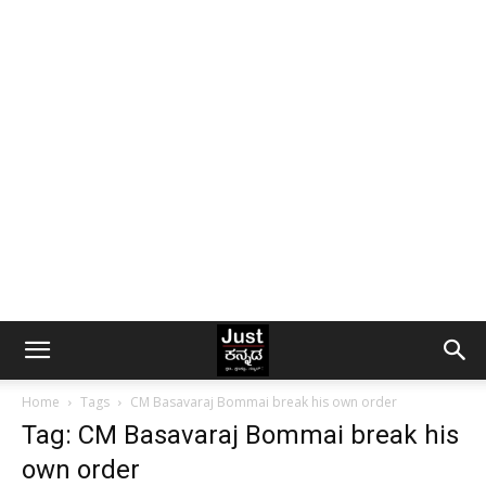
Home
Tags
CM Basavaraj Bommai break his own order
Tag: CM Basavaraj Bommai break his
own order