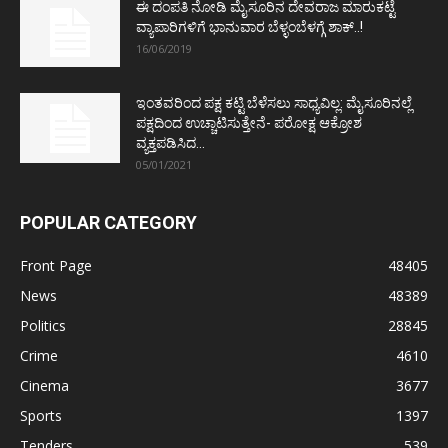
ಈ ದಂಪತಿ ನೋಡಿ ಮೈಸೂರಿನ ದೇವರಾಜ ಮಾರುಕಟ್ಟೆ
ವ್ಯಾಪಾರಿಗಳಿಗೆ ಭಾನುವಾರ ಬೆಳ್ಳಂಬೆಳಗ್ಗೆ ಶಾಕ್..!
16/06/2019
ಇಂತವರಿಂದ ಪಕ್ಷ ಕಟ್ಟಿ ಬೆಳೆಸಲು ಸಾಧ್ಯವಿಲ್ಲ: ಮೈಸೂರಿನಲ್ಲೆ
ಪಕ್ಷದಿಂದ ಉಚ್ಚಾಟಿಸುತ್ತೇನೆ- ಪರೋಕ್ಷ ಆಕ್ರೋಶ
ವ್ಯಕ್ತಪಡಿಸಿದ...
05/01/2021
POPULAR CATEGORY
Front Page
48405
News
48389
Politics
28845
Crime
4610
Cinema
3677
Sports
1397
Tenders
539