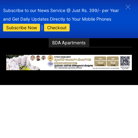
Subscribe to our News Service @ Just Rs. 399/- per Year
and Get Daily Updates Directly to Your Mobile Phones
Subscribe Now
|
Checkout
BDA Apartments