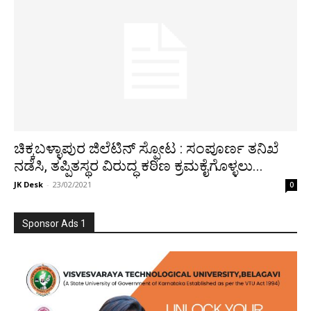
ಚಿಕ್ಕಬಳ್ಳಾಪುರ ಜಿಲೆಟಿನ್ ಸ್ಫೋಟ : ಸಂಪೂರ್ಣ ತನಿಖೆ
ನಡೆಸಿ, ತಪ್ಪಿತಸ್ಥರ ವಿರುದ್ಧ ಕಠಿಣ ಕ್ರಮಕೈಗೊಳ್ಳಲು...
JK Desk
-
23/02/2021
0
Sponsor Ads 1