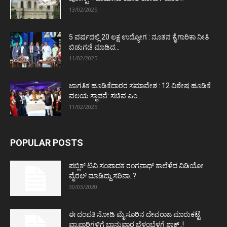
13/02/2025
5 ವರ್ಷದಲ್ಲಿ 20 ಲಕ್ಷ ಉದ್ಯೋಗ : ನೂತನ ಕೈಗಾರಿಕಾ ನೀತಿ
ಬಿಡುಗಡೆ ಮಾಡಿದ...
11/02/2025
ಜಾಗತಿಕ ಹೂಡಿಕೆದಾರರ ಸಮಾವೇಶ : 12 ವಿಶೇಷ ಹೂಡಿಕೆ
ವಲಯ ಸ್ಥಾಪನೆ: ಸಚಿವ ಎಂ...
11/02/2025
POPULAR POSTS
ಪಬ್ಲಿಕ್ ಟಿವಿ ಸಂಪಾದಕ ರಂಗನಾಥ್ ಕಾಲೆಳೆದ ವಿಡಿಯೋ
ವೈರಲ್ ಮಾಡಿದ್ದು ಸರಿನಾ..?
30/03/2020
ಈ ದಂಪತಿ ನೋಡಿ ಮೈಸೂರಿನ ದೇವರಾಜ ಮಾರುಕಟ್ಟೆ
ವ್ಯಾಪಾರಿಗಳಿಗೆ ಭಾನುವಾರ ಬೆಳ್ಳಂಬೆಳಗ್ಗೆ ಶಾಕ್..!