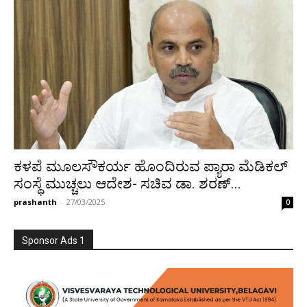
ಕಳಪೆ ಮೂಲಸೌಕರ್ಯ ಹೊಂದಿರುವ ಪ್ಯಾರಾ ಮೆಡಿಕಲ್
ಸಂಸ್ಥೆ ಮುಚ್ಚಲು ಆದೇಶ- ಸಚಿವ ಡಾ. ಶರಣ್...
prashanth
-
27/03/2025
0
Sponsor Ads 1