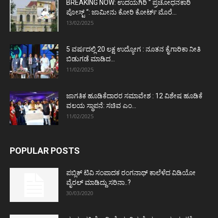
BREAKING NOW: ಉದಯಗಿರಿ “ ಪ್ರಚೋಧನಕಾರಿ
ಪೋಸ್ಟ್‌ “: ಜಾಮೀನು ಕೋರಿ ಕೋರ್ಟ್‌ ಮೊರೆ...
13/02/2025
5 ವರ್ಷದಲ್ಲಿ 20 ಲಕ್ಷ ಉದ್ಯೋಗ : ನೂತನ ಕೈಗಾರಿಕಾ ನೀತಿ
ಬಿಡುಗಡೆ ಮಾಡಿದ...
11/02/2025
ಜಾಗತಿಕ ಹೂಡಿಕೆದಾರರ ಸಮಾವೇಶ : 12 ವಿಶೇಷ ಹೂಡಿಕೆ
ವಲಯ ಸ್ಥಾಪನೆ: ಸಚಿವ ಎಂ...
11/02/2025
POPULAR POSTS
ಪಬ್ಲಿಕ್ ಟಿವಿ ಸಂಪಾದಕ ರಂಗನಾಥ್ ಕಾಲೆಳೆದ ವಿಡಿಯೋ
ವೈರಲ್ ಮಾಡಿದ್ದು ಸರಿನಾ..?
30/03/2020