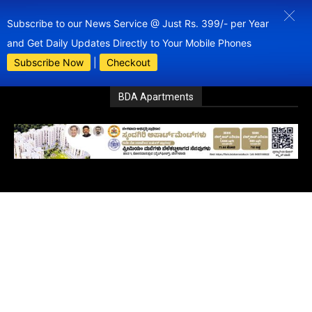
Subscribe to our News Service @ Just Rs. 399/- per Year
and Get Daily Updates Directly to Your Mobile Phones
Subscribe Now
|
Checkout
BDA Apartments