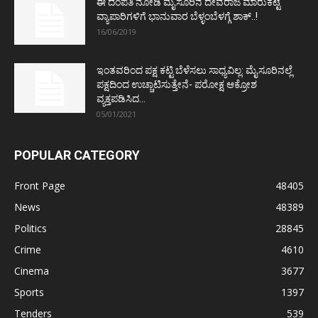
ಈ ದಂಪತಿ ನೋಡಿ ಮೈಸೂರಿನ ದೇವರಾಜ ಮಾರುಕಟ್ಟೆ
ವ್ಯಾಪಾರಿಗಳಿಗೆ ಭಾನುವಾರ ಬೆಳ್ಳಂಬೆಳಗ್ಗೆ ಶಾಕ್..!
16/06/2019
ಇಂತವರಿಂದ ಪಕ್ಷ ಕಟ್ಟಿ ಬೆಳೆಸಲು ಸಾಧ್ಯವಿಲ್ಲ: ಮೈಸೂರಿನಲ್ಲೆ
ಪಕ್ಷದಿಂದ ಉಚ್ಚಾಟಿಸುತ್ತೇನೆ- ಪರೋಕ್ಷ ಆಕ್ರೋಶ
ವ್ಯಕ್ತಪಡಿಸಿದ...
05/01/2021
POPULAR CATEGORY
Front Page
48405
News
48389
Politics
28845
Crime
4610
Cinema
3677
Sports
1397
Tenders
539