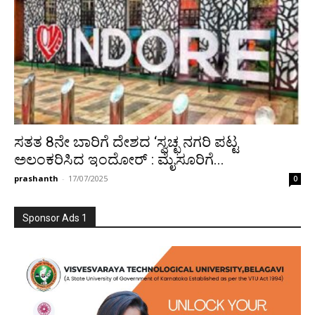
ಸತತ 8ನೇ ಬಾರಿಗೆ ದೇಶದ ‘ಸ್ವಚ್ಛ ನಗರಿ ಪಟ್ಟ
ಅಲಂಕರಿಸಿದ ಇಂದೋರ್ : ಮೈಸೂರಿಗೆ...
prashanth
-
17/07/2025
0
Sponsor Ads 1