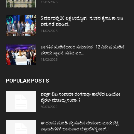
13/02/2025
5 ವರ್ಷದಲ್ಲಿ 20 ಲಕ್ಷ ಉದ್ಯೋಗ : ನೂತನ ಕೈಗಾರಿಕಾ ನೀತಿ
ಬಿಡುಗಡೆ ಮಾಡಿದ...
11/02/2025
ಜಾಗತಿಕ ಹೂಡಿಕೆದಾರರ ಸಮಾವೇಶ : 12 ವಿಶೇಷ ಹೂಡಿಕೆ
ವಲಯ ಸ್ಥಾಪನೆ: ಸಚಿವ ಎಂ...
11/02/2025
POPULAR POSTS
ಪಬ್ಲಿಕ್ ಟಿವಿ ಸಂಪಾದಕ ರಂಗನಾಥ್ ಕಾಲೆಳೆದ ವಿಡಿಯೋ
ವೈರಲ್ ಮಾಡಿದ್ದು ಸರಿನಾ..?
30/03/2020
ಈ ದಂಪತಿ ನೋಡಿ ಮೈಸೂರಿನ ದೇವರಾಜ ಮಾರುಕಟ್ಟೆ
ವ್ಯಾಪಾರಿಗಳಿಗೆ ಭಾನುವಾರ ಬೆಳ್ಳಂಬೆಳಗ್ಗೆ ಶಾಕ್..!