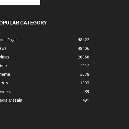
OPULAR CATEGORY
ront Page
48422
ews
48406
litics
28858
rime
4614
inema
3678
orts
1397
enders
539
edia Masala
491