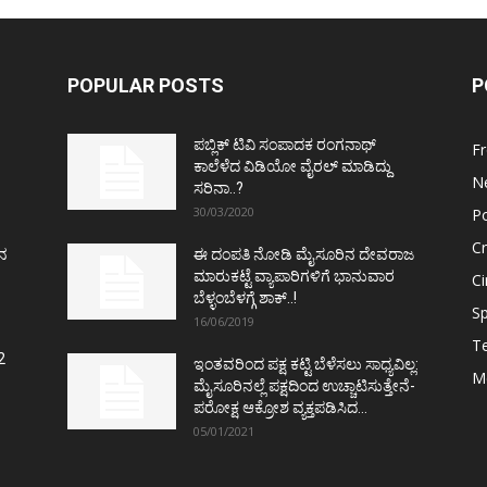
POPULAR POSTS
P
ಪಬ್ಲಿಕ್ ಟಿವಿ ಸಂಪಾದಕ ರಂಗನಾಥ್
F
ಕಾಲೆಳೆದ ವಿಡಿಯೋ ವೈರಲ್ ಮಾಡಿದ್ದು
N
ಸರಿನಾ..?
30/03/2020
Po
C
ತನ
ಈ ದಂಪತಿ ನೋಡಿ ಮೈಸೂರಿನ ದೇವರಾಜ
ಮಾರುಕಟ್ಟೆ ವ್ಯಾಪಾರಿಗಳಿಗೆ ಭಾನುವಾರ
C
ಬೆಳ್ಳಂಬೆಳಗ್ಗೆ ಶಾಕ್..!
Sp
16/06/2019
T
2
ಇಂತವರಿಂದ ಪಕ್ಷ ಕಟ್ಟಿ ಬೆಳೆಸಲು ಸಾಧ್ಯವಿಲ್ಲ:
M
ಮೈಸೂರಿನಲ್ಲೆ ಪಕ್ಷದಿಂದ ಉಚ್ಚಾಟಿಸುತ್ತೇನೆ-
ಪರೋಕ್ಷ ಆಕ್ರೋಶ ವ್ಯಕ್ತಪಡಿಸಿದ...
05/01/2021