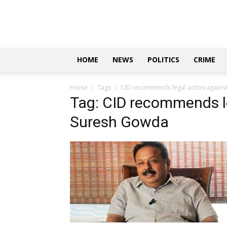
Updates
|
ಕನ್ನಡ
ನ್ಯೂಸ್
|
ಜಸ್ಟ್
HOME
NEWS
POLITICS
CRIME
ಕನ್ನಡ
Home
Tags
CID recommends legal action again
Tag: CID recommends l
Suresh Gowda