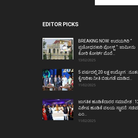
EDITOR PICKS
BREAKING NOW: ಉದಯಗಿರಿ “
ಪ್ರಚೋಧನಕಾರಿ ಪೋಸ್ಟ್‌ “: ಜಾಮೀನು
ಕೋರಿ ಕೋರ್ಟ್‌ ಮೊರೆ...
13/02/2025
5 ವರ್ಷದಲ್ಲಿ 20 ಲಕ್ಷ ಉದ್ಯೋಗ : ನೂ
ಕೈಗಾರಿಕಾ ನೀತಿ ಬಿಡುಗಡೆ ಮಾಡಿದ...
11/02/2025
ಜಾಗತಿಕ ಹೂಡಿಕೆದಾರರ ಸಮಾವೇಶ : 1
ವಿಶೇಷ ಹೂಡಿಕೆ ವಲಯ ಸ್ಥಾಪನೆ: ಸಚಿವ
ಎಂ...
11/02/2025