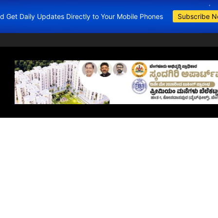
and Get Daily Updates Directly to Your Mobile Phones
Subscribe 
BDA Apartments