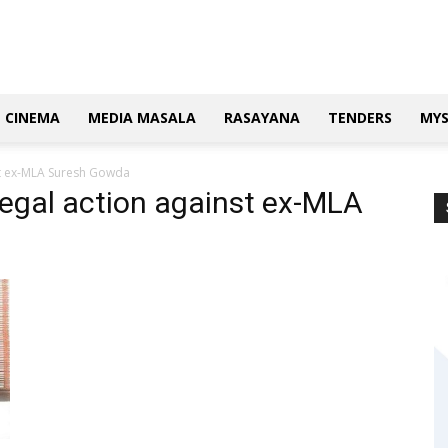
CINEMA
MEDIA MASALA
RASAYANA
TENDERS
MY
st ex-MLA Suresh Gowda
egal action against ex-MLA