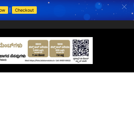
Now
|
Checkout