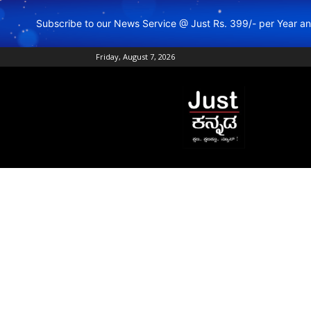
Subscribe to our News Service @ Just Rs. 399/- per Year 
Friday, August 7, 2026
Just
Kannada
–
Online
Kannada
News
|
Breaking
Kannada
News
|
Karnataka
News
|
Live