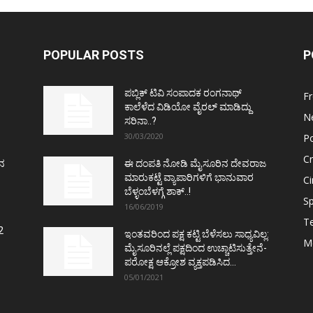
POPULAR POSTS
P
ಪಬ್ಲಿಕ್ ಟಿವಿ ಸಂಪಾದಕ ರಂಗನಾಥ್
F
ಕಾಲೆಳೆದ ವಿಡಿಯೋ ವೈರಲ್ ಮಾಡಿದ್ದು
N
ಸರಿನಾ..?
30/03/2020
Po
C
ತನ
ಈ ದಂಪತಿ ನೋಡಿ ಮೈಸೂರಿನ ದೇವರಾಜ
ಮಾರುಕಟ್ಟೆ ವ್ಯಾಪಾರಿಗಳಿಗೆ ಭಾನುವಾರ
C
ಬೆಳ್ಳಂಬೆಳಗ್ಗೆ ಶಾಕ್..!
Sp
16/06/2019
T
2
ಇಂತವರಿಂದ ಪಕ್ಷ ಕಟ್ಟಿ ಬೆಳೆಸಲು ಸಾಧ್ಯವಿಲ್ಲ:
M
ಮೈಸೂರಿನಲ್ಲೆ ಪಕ್ಷದಿಂದ ಉಚ್ಚಾಟಿಸುತ್ತೇನೆ-
ಪರೋಕ್ಷ ಆಕ್ರೋಶ ವ್ಯಕ್ತಪಡಿಸಿದ...
05/01/2021