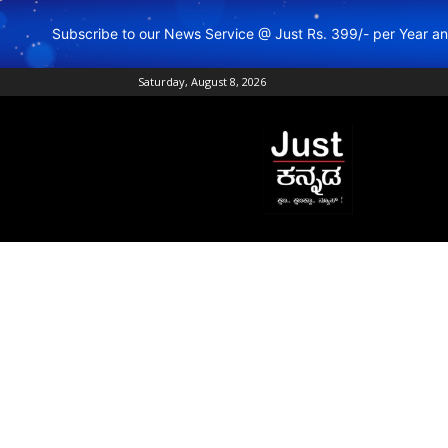
Subscribe to our News Service @ Just Rs. 399/- per Year 
Saturday, August 8, 2026
Just
Kannada
–
Online
Kannada
News
|
Breaking
Kannada
News
|
Karnataka
News
|
Live