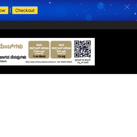
Now
|
Checkout