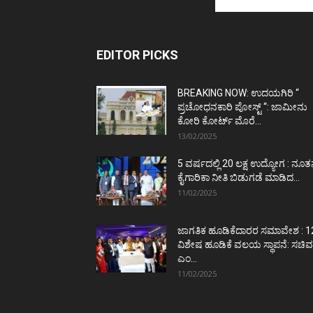
EDITOR PICKS
BREAKING NOW: ಉದಯಗಿರಿ “
ಪ್ರಚೋಧನಕಾರಿ ಪೋಸ್ಟ್‌ “: ಜಾಮೀನು
ಕೋರಿ ಕೋರ್ಟ್‌ ಮೊರೆ...
13/02/2025
5 ವರ್ಷದಲ್ಲಿ 20 ಲಕ್ಷ ಉದ್ಯೋಗ : ನೂ
ಕೈಗಾರಿಕಾ ನೀತಿ ಬಿಡುಗಡೆ ಮಾಡಿದ...
11/02/2025
ಜಾಗತಿಕ ಹೂಡಿಕೆದಾರರ ಸಮಾವೇಶ : 1
ವಿಶೇಷ ಹೂಡಿಕೆ ವಲಯ ಸ್ಥಾಪನೆ: ಸಚಿವ
ಎಂ...
11/02/2025