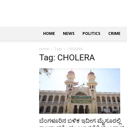
Updates
|
ಕನ್ನಡ
ನ್ಯೂಸ್
|
ಜಸ್ಟ್
HOME
NEWS
POLITICS
CRIME
ಕನ್ನಡ
Home
Tags
CHOLERA
Tag: CHOLERA
ಬೆಂಗಳೂರಿನ ಬಳಿಕ ಇದೀಗ ಮೈಸೂರಲ್ಲಿ