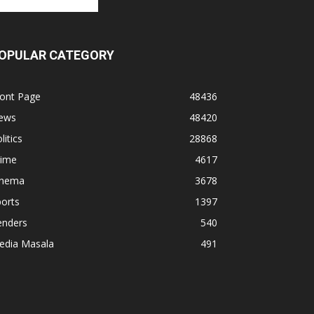
OPULAR CATEGORY
ront Page
48436
ews
48420
litics
28868
rime
4617
inema
3678
orts
1397
enders
540
edia Masala
491