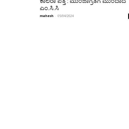
ಕಾಲರಾ ಪತ್ತೆ : ಮುಂಜಾಗ್ರತೆಗೆ ಮುಂದಾದ
ಎಂ.ಸಿ.ಸಿ
mahesh
-
05/04/2024