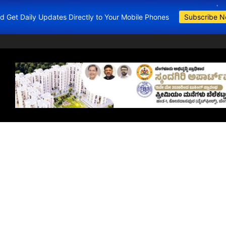
and Get Daily Updates Directly to Your Mobile Phones
Subscribe 
BDA Apartments